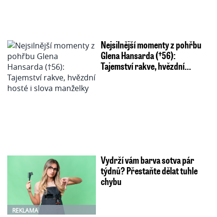
Nejsilnější momenty z pohřbu
Glena Hansarda (†56):
Tajemství rakve, hvězdní…
Vydrží vám barva sotva pár
týdnů? Přestaňte dělat tuhle
chybu
REKLAMA