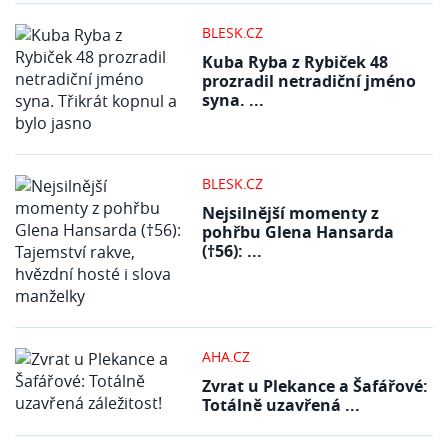
BLESK.CZ
Kuba Ryba z Rybiček 48
prozradil netradiční jméno
syna. ...
BLESK.CZ
Nejsilnější momenty z
pohřbu Glena Hansarda
(†56): ...
AHA.CZ
Zvrat u Plekance a Šafářové:
Totálně uzavřená ...