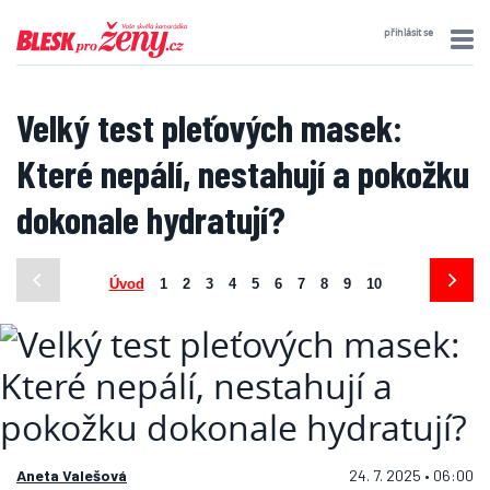
přihlásit se
Velký test pleťových masek:
Které nepálí, nestahují a pokožku
dokonale hydratují?
Úvod
1
2
3
4
5
6
7
8
9
10
Aneta Valešová
24. 7. 2025 • 06:00