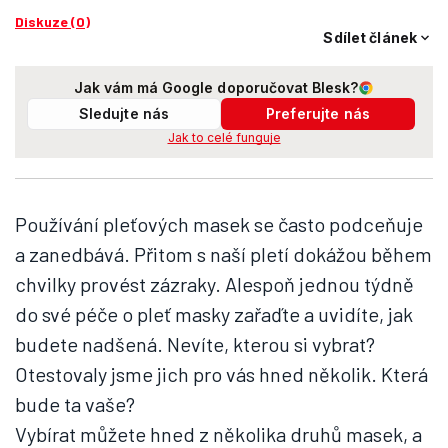
Diskuze (0)
Sdílet článek
Jak vám má Google doporučovat Blesk?
Sledujte nás
Preferujte nás
Jak to celé funguje
Používání pleťových masek se často podceňuje
a zanedbává. Přitom s naší pletí dokážou během
chvilky provést zázraky. Alespoň jednou týdně
do své péče o pleť masky zařaďte a uvidíte, jak
budete nadšená. Nevíte, kterou si vybrat?
Otestovaly jsme jich pro vás hned několik. Která
bude ta vaše?
Vybírat můžete hned z několika druhů masek, a