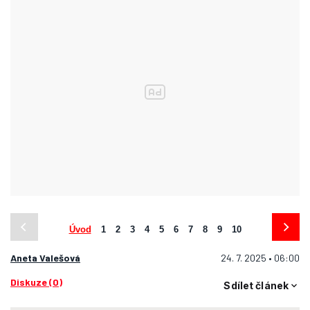
Úvod
1
2
3
4
5
6
7
8
9
10
Aneta Valešová
24. 7. 2025 • 06:00
Diskuze (0)
Sdílet článek