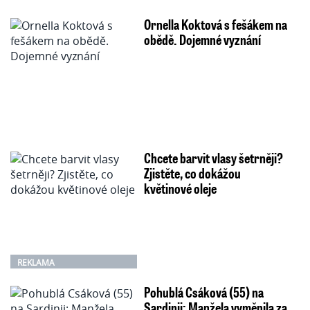
Ornella Koktová s fešákem na
obědě. Dojemné vyznání
Chcete barvit vlasy šetrněji?
Zjistěte, co dokážou
květinové oleje
REKLAMA
Pohublá Csáková (55) na
Sardinii: Manžela vyměnila za