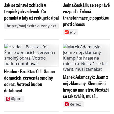
Jak se zdravě zchladit v
Jedna česká iluze se právě
tropických vedrech: Co
rozpadá. Zelená
pomáhá a kdy už riskujete úpal
transformace je pojistkou
proti chaosu
https://mojezdravi.zeny.cz/
e15
Hradec - Besiktas 0:1. Šance
Marek Adamczyk: Jsem z
domácích, červená i smolný
něj zklamaný. Klempíř si
odraz. Votroci budou
hraje na ministra. Nestačí
dotahovat
se tak tvářit, musí
iSport
zamakat
Reflex