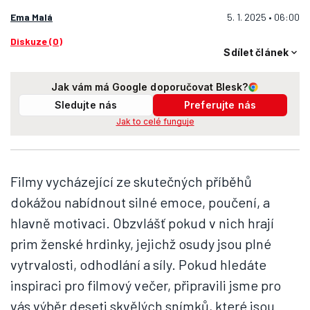
Ema Malá
5. 1. 2025 • 06:00
Diskuze (0)
Sdílet článek
Jak vám má Google doporučovat Blesk?
Sledujte nás
Preferujte nás
Jak to celé funguje
Filmy vycházející ze skutečných příběhů
dokážou nabídnout silné emoce, poučení, a
hlavně motivaci. Obzvlášť pokud v nich hrají
prim ženské hrdinky, jejichž osudy jsou plné
vytrvalosti, odhodlání a síly. Pokud hledáte
inspiraci pro filmový večer, připravili jsme pro
vás výběr deseti skvělých snímků, které jsou