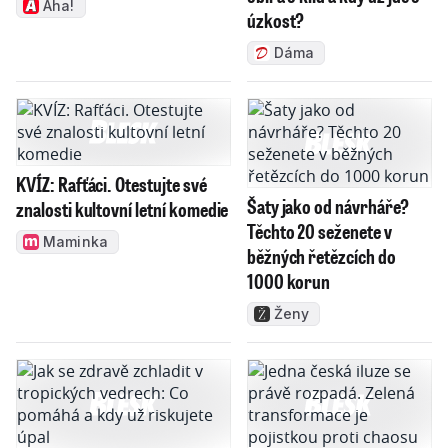
Aha!
úzkost?
Dáma
KVÍZ: Rafťáci. Otestujte své
Šaty jako od návrháře?
znalosti kultovní letní komedie
Těchto 20 seženete v
Maminka
běžných řetězcích do
1000 korun
Ženy