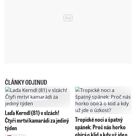
ČLÁNKY ODJINUD
Laďa Kerndl (81) v slzách!
Tropické noci a špatný
Čtyři mrtví kamarádi za jediný
spánek: Proč nás horko
týden
obírá o klid a kdy už jde o