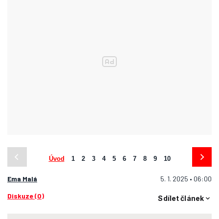
Úvod
1
2
3
4
5
6
7
8
9
10
Ema Malá
5. 1. 2025 • 06:00
Diskuze (0)
Sdílet článek