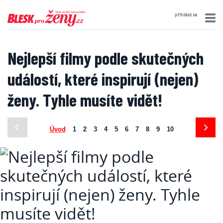
přihlásit se
Nejlepší filmy podle skutečných
událostí, které inspirují (nejen)
ženy. Tyhle musíte vidět!
Úvod
1
2
3
4
5
6
7
8
9
10