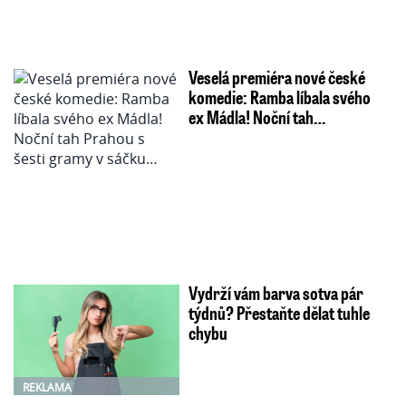
Veselá premiéra nové české
komedie: Ramba líbala svého
ex Mádla! Noční tah…
Vydrží vám barva sotva pár
týdnů? Přestaňte dělat tuhle
chybu
REKLAMA