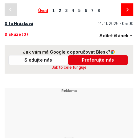
Úvod
1
2
3
4
5
6
7
8
Dita Mrázková
14. 11. 2025 • 05:00
Diskuze (0)
Sdílet článek
Jak vám má Google doporučovat Blesk?
Sledujte nás
Preferujte nás
Jak to celé funguje