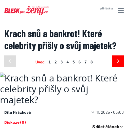
přihlásit se
Krach snů a bankrot! Které
celebrity přišly o svůj majetek?
Úvod
1
2
3
4
5
6
7
8
Dita Mrázková
14. 11. 2025 • 05:00
Diskuze (0)
Sdílet článek