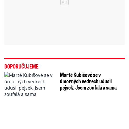
DOPORUČUJEME
Martě Kubišové se v
úmorných vedrech udusil
pejsek. Jsem zoufalá a sama