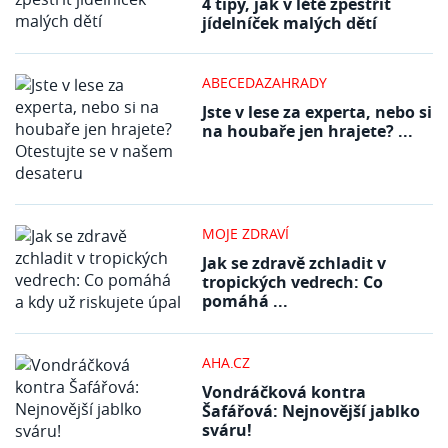
4 tipy, jak v létě zpestřit
jídelníček malých dětí
ABECEDAZAHRADY
Jste v lese za experta, nebo si
na houbaře jen hrajete? ...
MOJE ZDRAVÍ
Jak se zdravě zchladit v
tropických vedrech: Co
pomáhá ...
AHA.CZ
Vondráčková kontra
Šafářová: Nejnovější jablko
sváru!