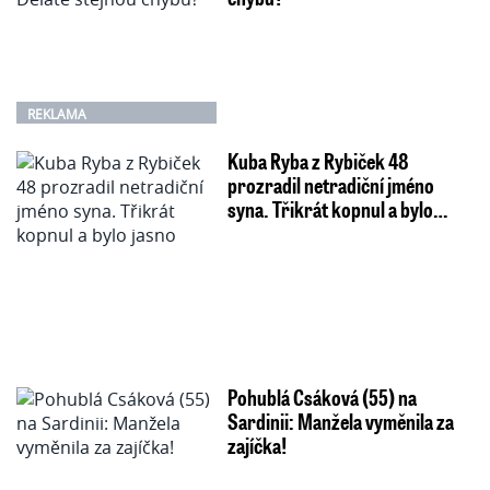
REKLAMA
Kuba Ryba z Rybiček 48
prozradil netradiční jméno
syna. Třikrát kopnul a bylo…
Pohublá Csáková (55) na
Sardinii: Manžela vyměnila za
zajíčka!