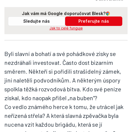
Jak vám má Google doporučovat Blesk?
Sledujte nás
Preferujte nás
Jak to celé funguje
Byli slavní a bohatí a své pohádkové zisky se
nezdráhali investovat. Často dost bizarním
směrem. Někteří si pořídili strašidelný zámek,
jiní naletěli podvodníkům. A některým úspory
spolkla těžká rozvodová bitva. Kdo své peníze
získal, kdo naopak přišel „na buben“?
Co vedlo známého herce k tomu, že utrácel jak
neřízená střela? A která slavná zpěvačka byla
nucena vzít každou brigádu, která se jí