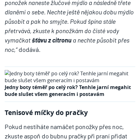
ponožek naneste žlučové mýdlo a následně třete
dlaněmi o sebe. Nechte ještě nějakou dobu mýdlo
působit a pak ho smyjte. Pokud špína stále
přetrvává, zkuste k ponožkám do čisté vody
vymačkat
šťávu z citronu
a nechte působit přes
noc,“
dodává.
Jedny boty téměř po celý rok? Tenhle jarní megahit
bude slušet všem generacím i postavám
Tenisové míčky do pračky
Pokud nestíháte namáčet ponožky přes noc,
zkuste aspoň do bubnu pračky při praní přidat