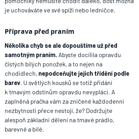
pomocníky nemusíte chodit daleko, dost možná
je uchováváte ve své spíži nebo ledničce.
Příprava před praním
Několika chyb se ale dopouštíme už před
samotným praním.
Abyste docílila opravdu
čistých bílých ponožek, a to nejen na
chodidlech,
nepodceňujte jejich třídění podle
barev
. U světlých kousků se totiž přidání
k tmavým odstínům opravdu nevyplácí. A
zaplněná pračka vám za zničené každodenní
nezbytnosti přece nestojí, že? Dodržujte
alespoň základní dělení na tmavé prádlo,
barevné a bílé.