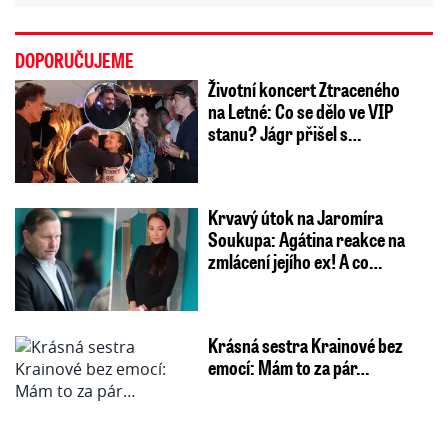
DOPORUČUJEME
Životní koncert Ztraceného
na Letné: Co se dělo ve VIP
stanu? Jágr přišel s…
Krvavý útok na Jaromíra
Soukupa: Agátina reakce na
zmlácení jejího ex! A co…
Krásná sestra Krainové bez
emocí: Mám to za pár…