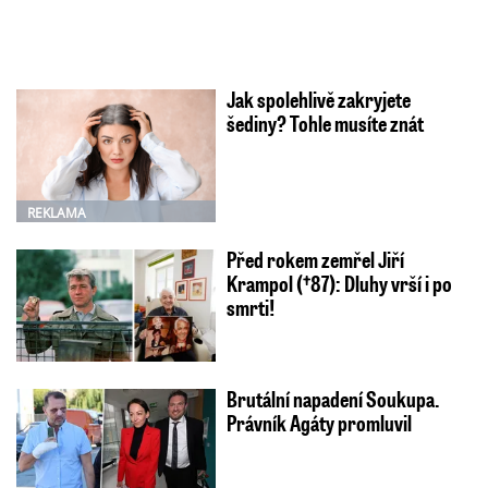
Jak spolehlivě zakryjete
šediny? Tohle musíte znát
REKLAMA
Před rokem zemřel Jiří
Krampol (†87): Dluhy vrší i po
smrti!
Brutální napadení Soukupa.
Právník Agáty promluvil