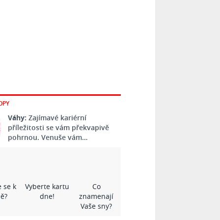
OPY
Váhy:
Zajímavé kariérní
příležitosti se vám překvapivě
pohrnou. Venuše vám…
 se k
Vyberte kartu
Co
ě?
dne!
znamenají
Vaše sny?