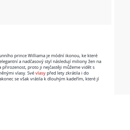
nního prince Williama je módní ikonou, ke které
í elegantní a nadčasový styl následují miliony žen na
a přirozenost, proto ji nejčastěji můžeme vidět s
něnými vlasy. Své
vlasy
před lety zkrátila i do
onec se však vrátila k dlouhým kadeřím, které jí