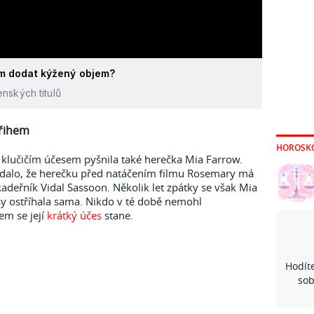
im dodat kýžený objem?
nských titulů
třihem
HOROSK
klučičím účesem pyšnila také herečka Mia Farrow.
ládalo, že herečku před natáčením filmu Rosemary má
kadeřník Vidal Sassoon. Několik let zpátky se však Mia
asy ostříhala sama. Nikdo v té době nemohl
em se její
krátký účes
stane.
Hodíte
sob