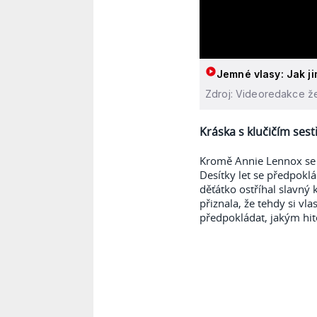
Jemné vlasy: Jak j
Zdroj: Videoredakce že
Kráska s klučičím ses
Kromě Annie Lennox se 
Desítky let se předpok
děťátko ostříhal slavný 
přiznala, že tehdy si vl
předpokládat, jakým hit