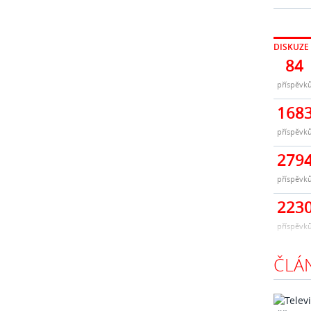
DISKUZE
84
příspěvk
168
příspěvk
279
příspěvk
223
příspěvk
ČLÁ