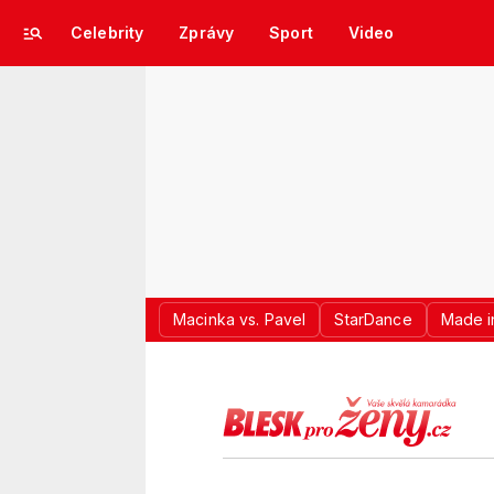
Celebrity
Zprávy
Sport
Video
Macinka vs. Pavel
StarDance
Made i
LOGO BLES