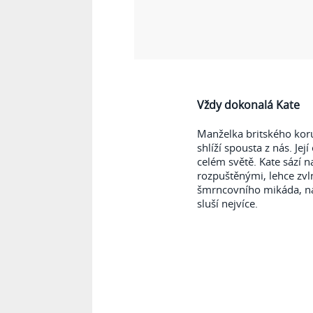
Vždy dokonalá Kate
Manželka britského koru
shlíží spousta z nás. Jej
celém světě. Kate sází n
rozpuštěnými, lehce zvl
šmrncovního mikáda, nak
sluší nejvíce.