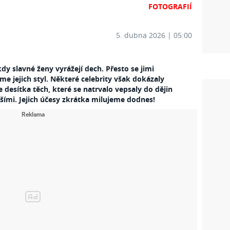
FOTOGRAFIÍ
5. dubna 2026 | 05:00
 slavné ženy vyrážejí dech. Přesto se jimi
me jejich styl. Některé celebrity však dokázaly
je desítka těch, které se natrvalo vepsaly do dějin
šími. Jejich
účesy
zkrátka milujeme dodnes!