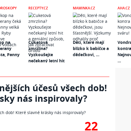
OROSKOPY
RECEPTY.CZ
MAMINKA.CZ
AHA.CZ
op na
Cuketová
Děti, které mají
Vondr
Berany
zmrzlina?
blízko k babičce a
kontra
sta, Panny
Vyzkoušejte
dědečkovi, ...
Nejnov
nečekaný letní hit
...
...
nějších účesů všech dob!
sky nás inspirovaly?
22