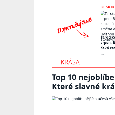
BLESK H
Tarotsk
srpen: 
čeká ce
...
KRÁSA
Top 10 nejoblíbe
Které slavné krá