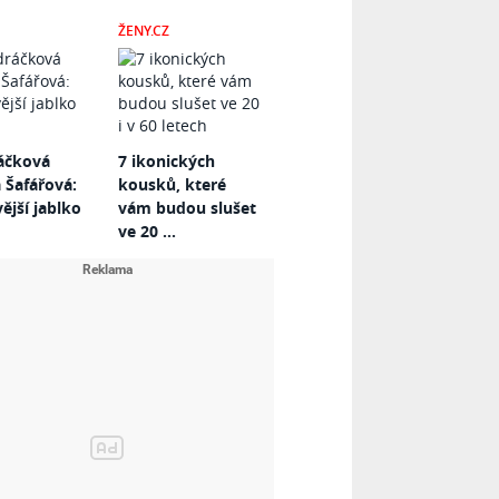
ŽENY.CZ
áčková
7 ikonických
 Šafářová:
kousků, které
ější jablko
vám budou slušet
ve 20 ...