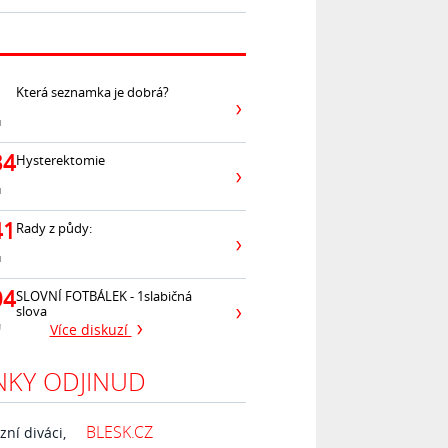
Která seznamka je dobrá?
ů
34
Hysterektomie
ů
41
Rady z půdy:
ů
04
SLOVNÍ FOTBÁLEK - 1slabičná
slova
ů
Více diskuzí
NKY ODJINUD
BLESK.CZ