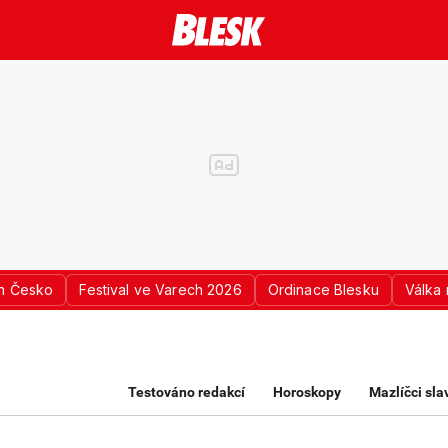
n Česko
Festival ve Varech 2026
Ordinace Blesku
Válka 
K PRO ŽENY
Testováno redakcí
Horoskopy
Mazlíčci sl