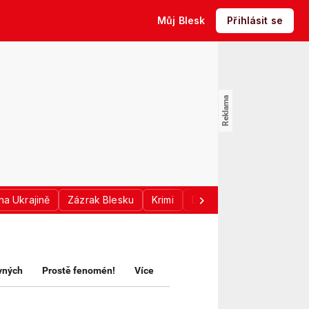
Můj Blesk
Přihlásit se
na Ukrajině
Zázrak Blesku
Krimi
Donald Trump
Sport
avných
Prostě fenomén!
Více