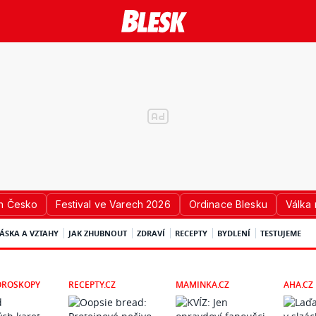
n Česko
Festival ve Varech 2026
Ordinace Blesku
Válka 
ÁSKA A VZTAHY
JAK ZHUBNOUT
ZDRAVÍ
RECEPTY
BYDLENÍ
TESTUJEME
OROSKOPY
RECEPTY.CZ
MAMINKA.CZ
AHA.CZ