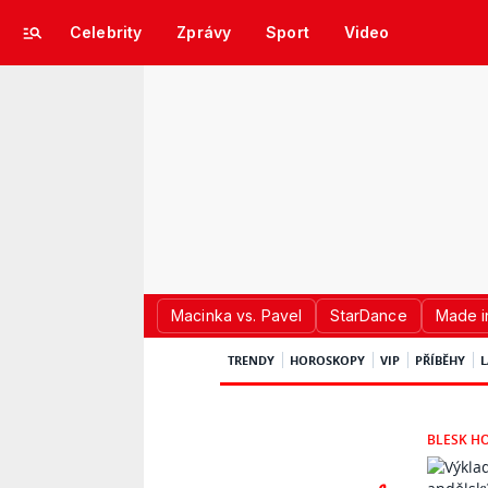
Celebrity
Zprávy
Sport
Video
Macinka vs. Pavel
StarDance
Made i
TRENDY
HOROSKOPY
VIP
PŘÍBĚHY
L
BLESK H