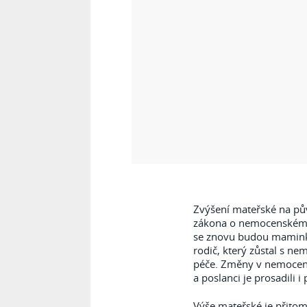
Zvýšení mateřské na pův
zákona o nemocenském 
se znovu budou maminká
rodič, který zůstal s n
péče. Změny v nemocensk
a poslanci je prosadili i
Výše mateřské je přitom 