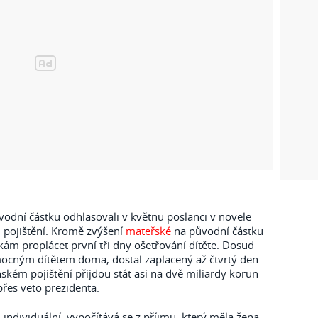
odní částku odhlasovali v květnu poslanci v novele
pojištění. Kromě zvýšení
mateřské
na původní částku
m proplácet první tři dny ošetřování dítěte. Dosud
emocným dítětem doma, dostal zaplacený až čtvrtý den
ém pojištění přijdou stát asi na dvě miliardy korun
 přes veto prezidenta.
individuální, vypočítává se z příjmu, který měla žena,