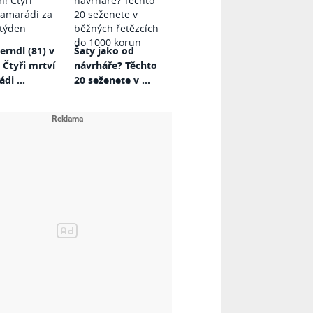
erndl (81) v
Šaty jako od
 Čtyři mrtví
návrháře? Těchto
di ...
20 seženete v ...