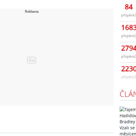
84
příspěvk
168
příspěvk
279
příspěvk
223
příspěvk
ČLÁ