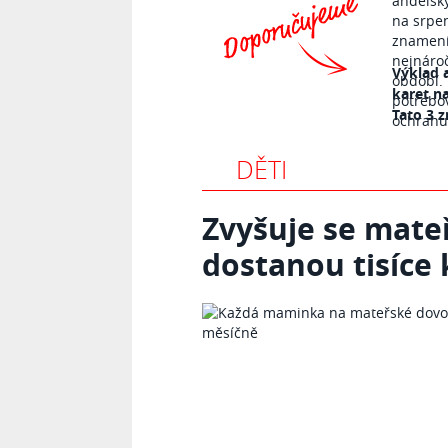
Výklad 
karet n
Tato 3 z
DĚTI
Zvyšuje se mat
dostanou tisíce