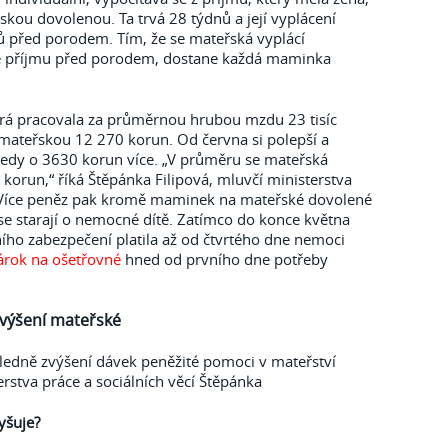
skou dovolenou. Ta trvá 28 týdnů a její vyplácení
ů před porodem. Tím, že se mateřská vyplácí
še příjmu před porodem, dostane každá maminka
rá pracovala za průměrnou hrubou mzdu 23 tisíc
mateřskou 12 270 korun. Od června si polepší a
tedy o 3630 korun více. „V průměru se mateřská
korun,“ říká Štěpánka Filipová, mluvčí ministerstva
í. Více peněz pak kromě maminek na mateřské dovolené
 se starají o nemocné dítě. Zatímco do konce května
ního zabezpečení platila až od čtvrtého dne nemoci
árok na ošetřovné
hned od prvního dne potřeby
 zvýšení mateřské
hledně zvýšení dávek peněžité pomoci v mateřství
rstva práce a sociálních věcí Štěpánka
yšuje?