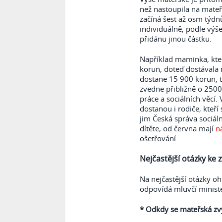
než nastoupila na mateř
začíná šest až osm týdn
individuálně, podle vý
přidánu jinou částku.
Například maminka, kte
korun, doteď dostávala 
dostane 15 900 korun, 
zvedne přibližně o 2500 
práce a sociálních věc
dostanou i rodiče, kteří
jim Česká správa sociál
dítěte, od června mají
n
ošetřování.
Nejčastější otázky ke
Na nejčastější otázky o
odpovídá mluvčí ministe
* Odkdy se mateřská zv