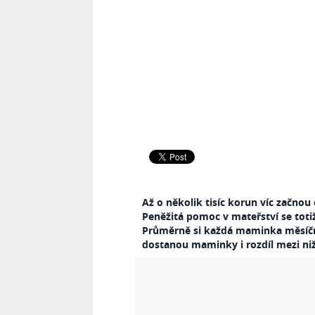
Až o několik tisíc korun víc začno
Peněžitá pomoc v mateřství se toti
Průměrně si každá maminka měsíčně
dostanou maminky i rozdíl mezi nižš