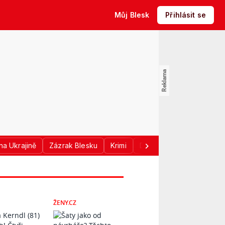
Můj Blesk
Přihlásit se
na Ukrajině
Zázrak Blesku
Krimi
Donald Trump
Sport
ŽENY.CZ