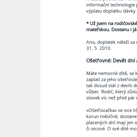
informační technologie 
výplatu doplatku dávky.
* Už jsem na rodičovské
mateřskou. Dostanu i já
Ano, doplatek náleží za
31. 5. 2010.
Ošetřovné: Devět dní 
Máte nemocné dítě, se k
zaplatí za jeho ošetřová
tak dosud stát z devíti d
vůbec. Rodič, který zůs
stovek víc než před pár 
»Ošetřovačka« se sice liš
korun měsíčně, dostane 
placených dní mají jen
či otcové. O své dítě m