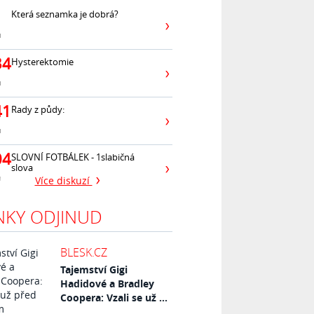
Která seznamka je dobrá?
ů
34
Hysterektomie
ů
41
Rady z půdy:
ů
04
SLOVNÍ FOTBÁLEK - 1slabičná
slova
ů
Více diskuzí
NKY ODJINUD
BLESK.CZ
Tajemství Gigi
Hadidové a Bradley
Coopera: Vzali se už ...