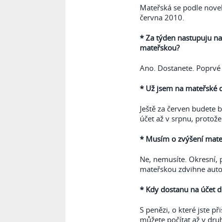
Mateřská se podle nove
června 2010.
* Za týden nastupuju n
mateřskou?
Ano. Dostanete. Poprvé v
* Už jsem na mateřské 
Ještě za červen budete 
účet až v srpnu, protož
* Musím o zvýšení mate
Ne, nemusíte. Okresní, 
mateřskou zdvihne auto
* Kdy dostanu na účet do
S penězi, o které jste p
můžete počítat až v dru