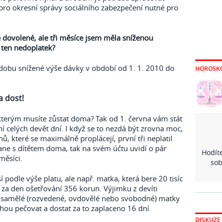
pro okresní správy sociálního zabezpečení nutné pro
 dovolené, ale tři měsíce jsem měla sníženou
 ten nedoplatek?
 dobu snížené výše dávky v období od 1. 1. 2010 do
HOROSK
a dost!
terým musíte zůstat doma? Tak od 1. června vám stát
ní celých devět dní. I když se to nezdá být zrovna moc,
nů, které se maximálně proplácejí, první tři neplatil
tane s dítětem doma, tak na svém účtu uvidí o pár
Hodíte
měsíci.
sob
í podle výše platu, ale např. matka, která bere 20 tisíc
za den ošetřování 356 korun. Výjimku z devíti
 osamělé (rozvedené, ovdovělé nebo svobodné) matky
ohou pečovat a dostat za to zaplaceno 16 dní.
DISKUZE