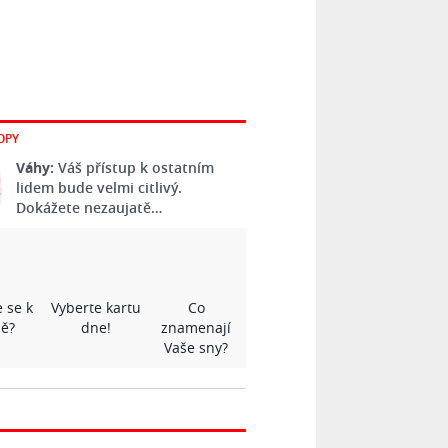
OPY
Váhy:
Váš přístup k ostatním
lidem bude velmi citlivý.
Dokážete nezaujatě…
 se k
Vyberte kartu
Co
ě?
dne!
znamenají
Vaše sny?