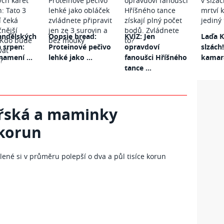
andělských
Oopsie bread:
KVÍZ: Jen
Laďa K
a srpen:
Proteinové pečivo
opravdoví
slzách!
namení ...
lehké jako ...
fanoušci Hříšného
kamará
tance ...
eřská a maminky
 korun