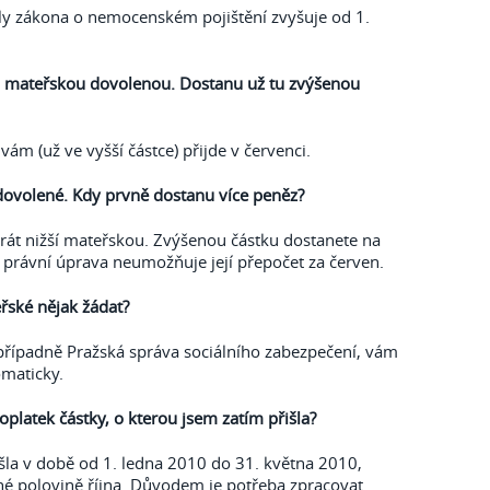
ly zákona o nemocenském pojištění zvyšuje od 1.
a mateřskou dovolenou. Dostanu už tu zvýšenou
ám (už ve vyšší částce) přijde v červenci.
dovolené. Kdy prvně dostanu více peněz?
brát nižší mateřskou. Zvýšenou částku dostanete na
e právní úprava neumožňuje její přepočet za červen.
řské nějak žádat?
případně Pražská správa sociálního zabezpečení, vám
maticky.
platek částky, o kterou jsem zatím přišla?
řišla v době od 1. ledna 2010 do 31. května 2010,
hé polovině října. Důvodem je potřeba zpracovat