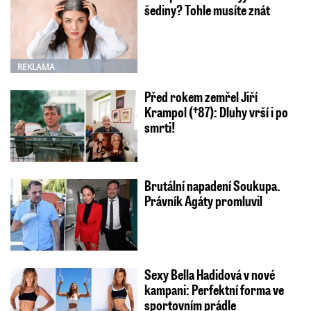
šediny? Tohle musíte znát
REKLAMA
Před rokem zemřel Jiří
Krampol (†87): Dluhy vrší i po
smrti!
Brutální napadení Soukupa.
Právník Agáty promluvil
Sexy Bella Hadidová v nové
kampani: Perfektní forma ve
sportovním prádle