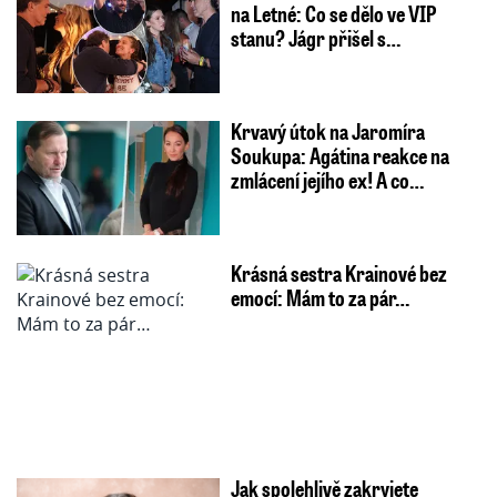
na Letné: Co se dělo ve VIP
stanu? Jágr přišel s…
Krvavý útok na Jaromíra
Soukupa: Agátina reakce na
zmlácení jejího ex! A co…
Krásná sestra Krainové bez
emocí: Mám to za pár…
Jak spolehlivě zakryjete