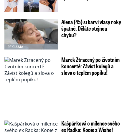
Alena (45) si barví vlasy roky
špatně. Děláte stejnou
chybu?
REKLAMA
Marek Ztracený po životním
koncertě: Závist kolegů a
slova o teplém popíku!
Kašpárková o milence svého
ex Radka: Kopie z Wishe!