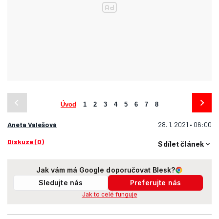
Úvod
1
2
3
4
5
6
7
8
Aneta Valešová
28. 1. 2021 • 06:00
Diskuze (0)
Sdílet článek
Jak vám má Google doporučovat Blesk?
Sledujte nás
Preferujte nás
Jak to celé funguje