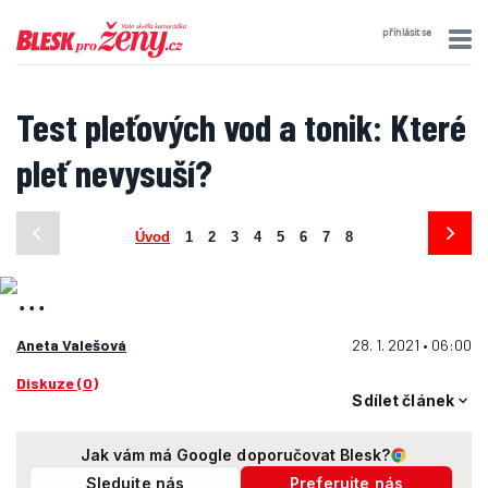
přihlásit se
Test pleťových vod a tonik: Které
pleť nevysuší?
Úvod
1
2
3
4
5
6
7
8
Aneta Valešová
28. 1. 2021 • 06:00
Diskuze (0)
Sdílet článek
Jak vám má Google doporučovat Blesk?
Sledujte nás
Preferujte nás