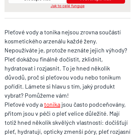
Jak to celé funguje
Pleťové vody a tonika nejsou zrovna součástí
kosmetického arzenálu každé ženy.
Nepoužíváte je, protože neznáte jejich výhody?
Pleť dokážou finálně dočistit, zklidnit,
hydratovat i rozjasnit. To je hned několik
důvodů, proč si pleťovou vodu nebo tonikum
pořídit. Lámete si hlavu s tím, jaký produkt
vybrat? Pomůžeme vám!
Pleťové vody a
tonika
jsou často podceňovány,
přitom jsou v péči o pleť velice důležité. Mají
totiž hned několik skvělých vlastností: dočišťují
pleť, hydratují, opticky zmenší póry, pleť rozjasní