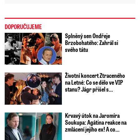
DOPORUČUJEME
Splněný sen Ondřeje
Brzobohatého: Zahrál si
svého tátu
Životní koncert Ztraceného
na Letné: Co se dělo ve VIP
stanu? Jágr přišel s…
Krvavý útok na Jaromíra
Soukupa: Agátina reakce na
zmlácení jejího ex! A co…