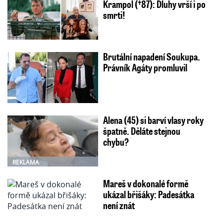
Krampol (†87): Dluhy vrší i po
smrti!
Brutální napadení Soukupa.
Právník Agáty promluvil
Alena (45) si barví vlasy roky
špatně. Děláte stejnou
chybu?
REKLAMA
Mareš v dokonalé formě
ukázal břišáky: Padesátka
není znát