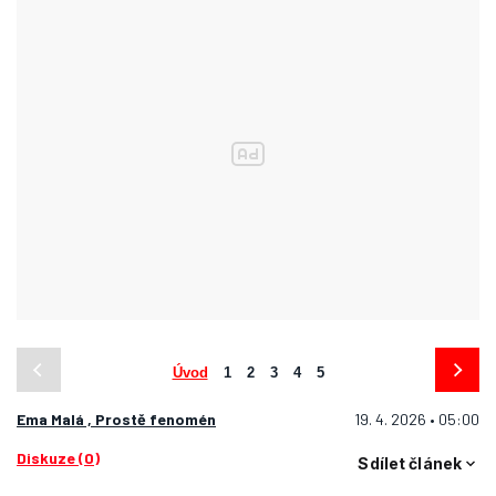
Úvod
1
2
3
4
5
Ema Malá ,
Prostě fenomén
19. 4. 2026 • 05:00
Diskuze (0)
Sdílet článek