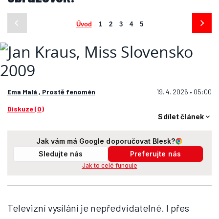
Úvod
1
2
3
4
5
Ema Malá ,
Prostě fenomén
19. 4. 2026 • 05:00
Diskuze (0)
Sdílet článek
Jak vám má Google doporučovat Blesk?
Sledujte nás
Preferujte nás
Jak to celé funguje
Televizní vysílání je nepředvídatelné. I přes