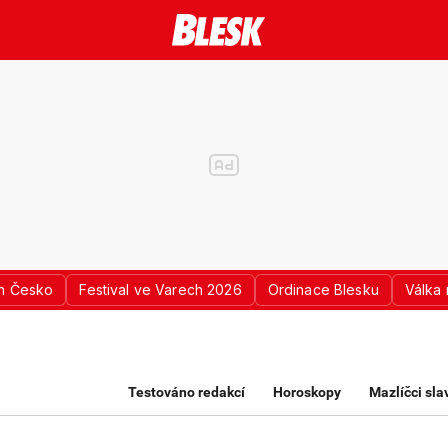
n Česko
Festival ve Varech 2026
Ordinace Blesku
Válka 
K PRO ŽENY
Testováno redakcí
Horoskopy
Mazlíčci sl