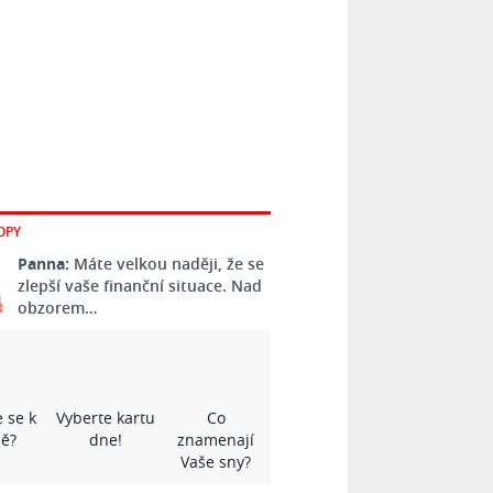
OPY
Panna:
Máte velkou naději, že se
zlepší vaše finanční situace. Nad
obzorem…
 se k
Vyberte kartu
Co
ě?
dne!
znamenají
Vaše sny?