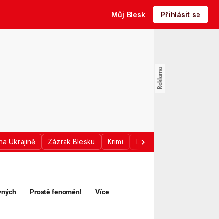
Můj Blesk
Přihlásit se
na Ukrajině
Zázrak Blesku
Krimi
Donald Trump
Sport
avných
Prostě fenomén!
Více