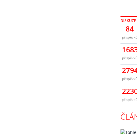
DISKUZE
84
příspěvk
168
příspěvk
279
příspěvk
223
příspěvk
ČLÁ