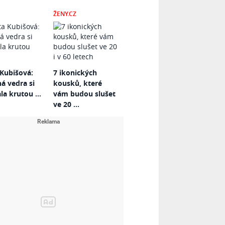
ŽENY.CZ
Kubišová:
7 ikonických
 vedra si
kousků, které
la krutou ...
vám budou slušet
ve 20 ...