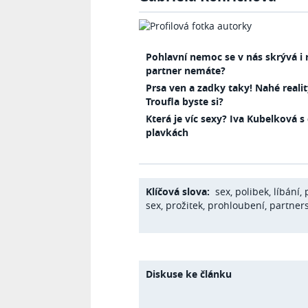
Pohlavní nemoc se v nás skrývá i rok
partner nemáte?
Prsa ven a zadky taky! Nahé reali
Troufla byste si?
Která je víc sexy? Iva Kubelková s
plavkách
Klíčová slova:
sex
,
polibek
,
líbání
,
sex
,
prožitek
,
prohloubení
,
partners
Diskuse ke článku