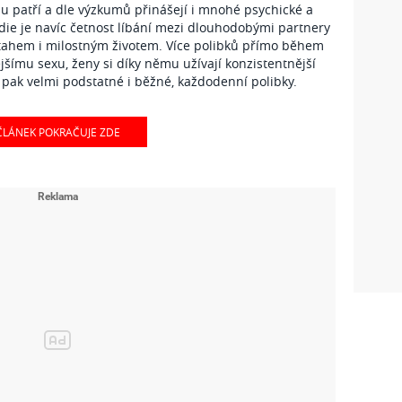
hu patří a dle výzkumů přinášejí i mnohé psychické a
tudie je navíc četnost líbání mezi dlouhodobými partnery
ztahem i milostným životem. Více polibků přímo během
jšímu sexu, ženy si díky němu užívají konzistentnější
pak velmi podstatné i běžné, každodenní polibky.
ČLÁNEK POKRAČUJE ZDE