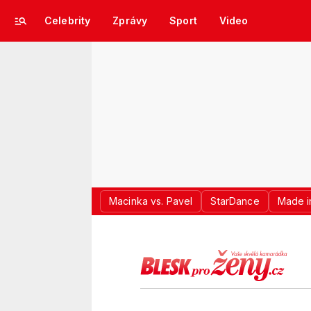
Celebrity
Zprávy
Sport
Video
Macinka vs. Pavel
StarDance
Made i
LOGO BLES