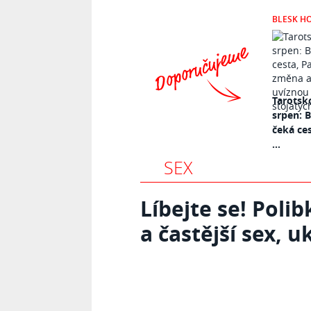
BLESK H
Tarotsk
srpen: 
čeká ce
...
SEX
Líbejte se! Poli
a častější sex, u