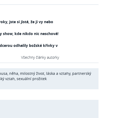
y, jste si jistá, že ji vy nebo
ty show, kde nikdo nic neschová!
 dcerou odhalily božské křivky v
Všechny články autorky
pusa
,
něha
,
milostný život
,
láska a vztahy
,
partnerský
ký vztah
,
sexuální prožitek