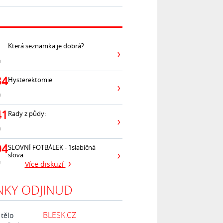
Která seznamka je dobrá?
ů
34
Hysterektomie
ů
41
Rady z půdy:
ů
04
SLOVNÍ FOTBÁLEK - 1slabičná
slova
ů
Více diskuzí
NKY ODJINUD
BLESK.CZ