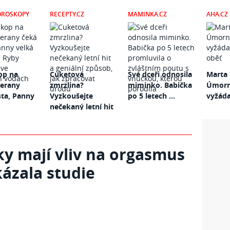
OROSKOPY
RECEPTY.CZ
MAMINKA.CZ
AHA.CZ
op na
Cuketová
Své dceři odnosila
Marta 
Berany
zmrzlina?
miminko. Babička
Úmorná
sta, Panny
Vyzkoušejte
po 5 letech ...
vyžáda
nečekaný letní hit
...
bky mají vliv na orgasmus
kázala studie