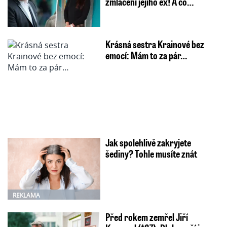
zmlácení jejího ex! A co…
Krásná sestra Krainové bez
emocí: Mám to za pár…
Jak spolehlivě zakryjete
šediny? Tohle musíte znát
REKLAMA
Před rokem zemřel Jiří