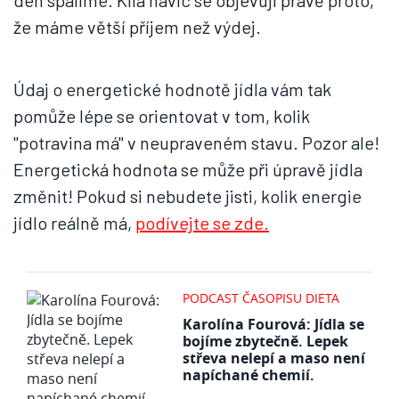
den spálíme. Kila navíc se objevují právě proto,
že máme větší příjem než výdej.
Údaj o energetické hodnotě jídla vám tak
pomůže lépe se orientovat v tom, kolik
"potravina má" v neupraveném stavu. Pozor ale!
Energetická hodnota se může při úpravě jídla
změnit! Pokud si nebudete jisti, kolik energie
jídlo reálně má,
podívejte se zde.
PODCAST ČASOPISU DIETA
Karolína Fourová: Jídla se
bojíme zbytečně. Lepek
střeva nelepí a maso není
napíchané chemií.