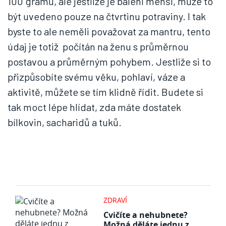
100 gramů, ale jestliže je balení menší, může to
být uvedeno pouze na čtvrtinu potraviny. I tak
byste to ale neměli považovat za mantru, tento
údaj je totiž počítán na ženu s průměrnou
postavou a průměrným pohybem. Jestliže si to
přizpůsobíte svému věku, pohlaví, váze a
aktivitě, můžete se tím klidně řídit. Budete si
tak moct lépe hlídat, zda máte dostatek
bílkovin, sacharidů a tuků.
ZDRAVÍ
Cvičíte a nehubnete?
Možná děláte jednu z