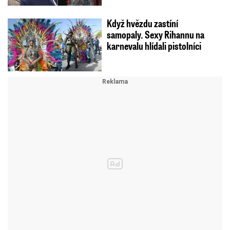
Když hvězdu zastíní
samopaly. Sexy Rihannu na
karnevalu hlídali pistolníci