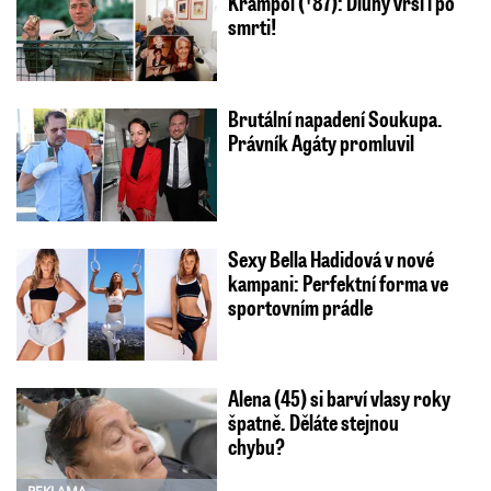
Krampol (†87): Dluhy vrší i po
smrti!
Brutální napadení Soukupa.
Právník Agáty promluvil
Sexy Bella Hadidová v nové
kampani: Perfektní forma ve
sportovním prádle
Alena (45) si barví vlasy roky
špatně. Děláte stejnou
chybu?