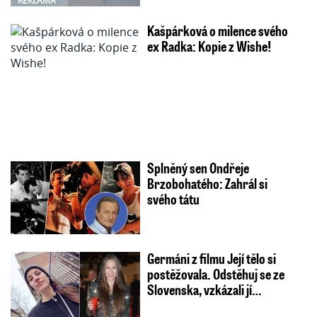
REKLAMA
Kašpárková o milence svého
ex Radka: Kopie z Wishe!
Splněný sen Ondřeje
Brzobohatého: Zahrál si
svého tátu
Germáni z filmu Její tělo si
postěžovala. Odstěhuj se ze
Slovenska, vzkázali jí…