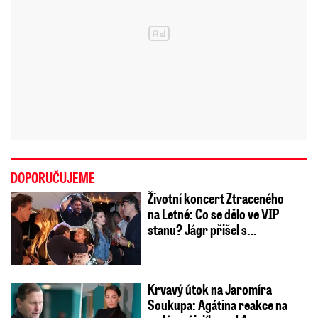
DOPORUČUJEME
Životní koncert Ztraceného
na Letné: Co se dělo ve VIP
stanu? Jágr přišel s…
Krvavý útok na Jaromíra
Soukupa: Agátina reakce na