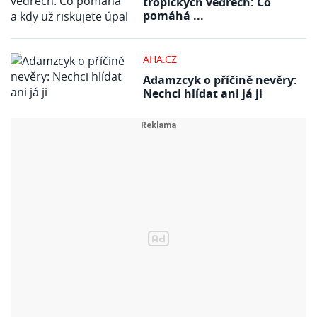
tropických vedrech: Co
pomáhá ...
AHA.CZ
Adamzcyk o příčině nevěry:
Nechci hlídat ani já ji