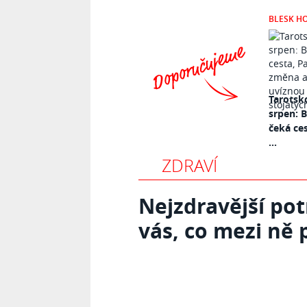
BLESK H
Tarotsk
srpen: 
čeká ce
...
ZDRAVÍ
Nejzdravější pot
vás, co mezi ně 