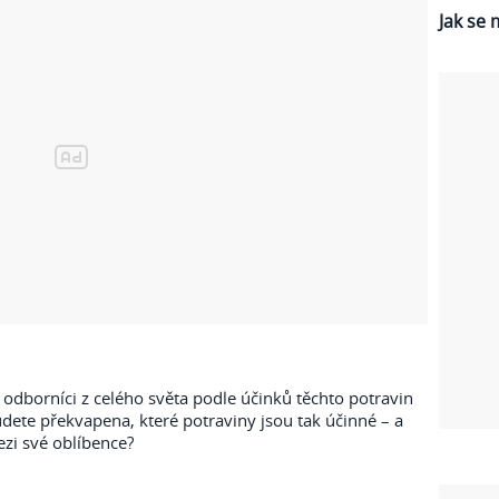
Jak se 
i odborníci z celého světa podle účinků těchto potravin
udete překvapena, které potraviny jsou tak účinné – a
ezi své oblíbence?