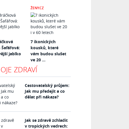
ŽENY.CZ
áčková
7 ikonických
 Šafářová:
kousků, které
ější jablko
vám budou slušet
ve 20 ...
OJE ZDRAVÍ
Cestovatelský průjem:
Jak mu předejít a co
dělat při nákaze?
Jak se zdravě zchladit
v tropických vedrech: