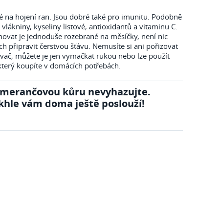
 na hojení ran. Jsou dobré také pro imunitu. Podobně
vlákniny, kyseliny listové, antioxidantů a vitaminu C.
vat je jednoduše rozebrané na měsíčky, není nic
ch připravit čerstvou šťávu. Nemusíte si ani pořizovat
ovač, můžete je jen vymačkat rukou nebo lze použít
 který koupíte v domácích potřebách.
merančovou kůru nevyhazujte.
khle vám doma ještě poslouží!