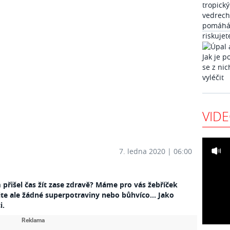
VID
7. ledna 2020 | 06:00
 přišel čas žít zase zdravě? Máme pro vás žebříček
jte ale žádné superpotraviny nebo bůhvíco... Jako
i.