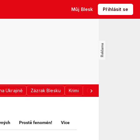
Můj Blesk
Přihlásit se
na Ukrajině
Zázrak Blesku
Krimi
Donald Trump
Sport
avných
Prostě fenomén!
Více