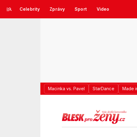
Celebrity
Zprávy
Sport
Video
Macinka vs. Pavel
StarDance
Made i
LOGO BLES