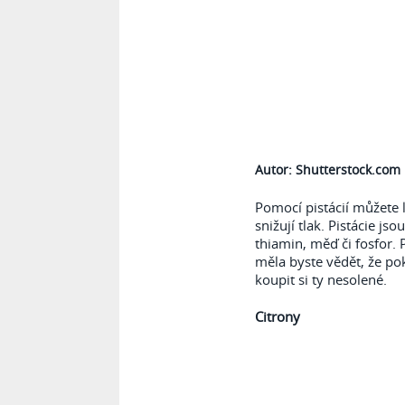
Autor:
Shutterstock.com
Pomocí pistácií můžete l
snižují tlak. Pistácie js
thiamin, měď či fosfor.
měla byste vědět, že po
koupit si ty nesolené.
Citrony