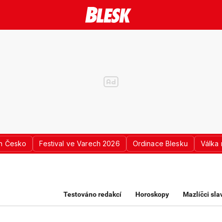
n Česko
Festival ve Varech 2026
Ordinace Blesku
Válka 
K PRO ŽENY
Testováno redakcí
Horoskopy
Mazlíčci sl