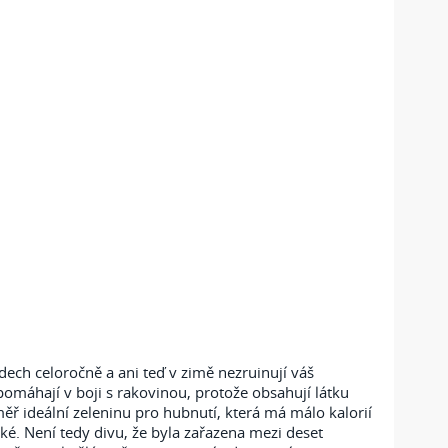
dech celoročně a ani teď v zimě nezruinují váš
pomáhají v boji s rakovinou, protože obsahují látku
měř ideální zeleninu pro hubnutí, která má málo kalorií
aké. Není tedy divu, že byla zařazena mezi deset