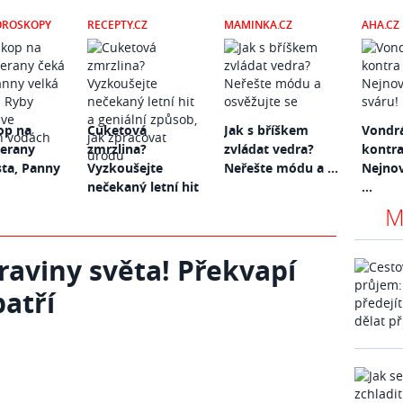
OROSKOPY
RECEPTY.CZ
MAMINKA.CZ
AHA.CZ
op na
Cuketová
Jak s bříškem
Vondr
Berany
zmrzlina?
zvládat vedra?
kontra
sta, Panny
Vyzkoušejte
Neřešte módu a ...
Nejnov
nečekaný letní hit
...
...
M
raviny světa! Překvapí
patří