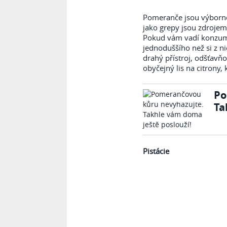
Pomeranče jsou výborné
jako grepy jsou zdrojem 
Pokud vám vadí konzumo
jednoduššího než si z ni
drahý přístroj, odšťavň
obyčejný lis na citrony,
Po
Ta
Pistácie