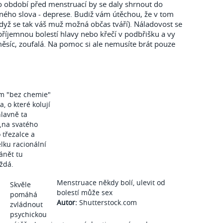
o období před menstruací by se daly shrnout do
ného slova - deprese. Budiž vám útěchou, že v tom
když se tak váš muž možná občas tváří). Náladovost se
příjemnou bolestí hlavy nebo křečí v podbřišku a vy
měsíc, zoufalá. Na pomoc si ale nemusíte brát pouze
m "bez chemie"
a, o které kolují
lavně ta
„na svatého
 třezalce a
elku racionální
ánět tu
ždá.
Menstruace někdy bolí, ulevit od
Skvěle
bolestí může sex
pomáhá
Autor:
Shutterstock.com
zvládnout
psychickou