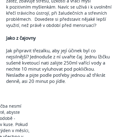
zátěž, zbavuje stresu, úzkosti a vrací mysl
k pozitivním myšlenkám. Navíc se užívá i k uvolnění
křečí trávicího ústrojí, při žaludečních a střevních
problémech. Dovedete si představit nějaké lepší
využití, než právě v období před mensruací?
Jako z čajovny
Jak připravit třezalku, aby její účinek byl co
nejsilnější? Jednoduše z ní uvařte čaj. Jednu lžičku
sušené kvetoucí nati zalijte 250ml vařící vody a
nechte 10 minut vyluhovat pod pokličkou.
Neslaďte a pijte podle potřeby jednou až třikrát
denně, asi 20 minut po jídle.
léčba nesmí
té, abyste
hodobě -
v kuse. Pokud
týden v měsíci,
je všechno v