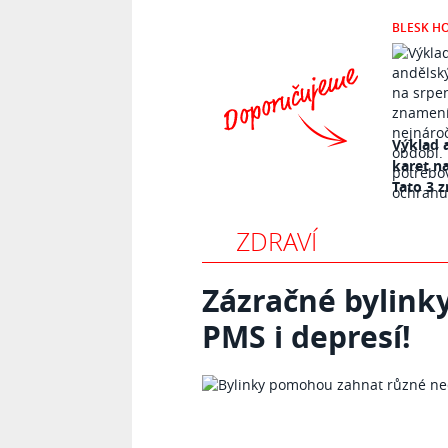
BLESK H
Výklad 
karet n
Tato 3 z
ZDRAVÍ
Zázračné bylinky
PMS i depresí!