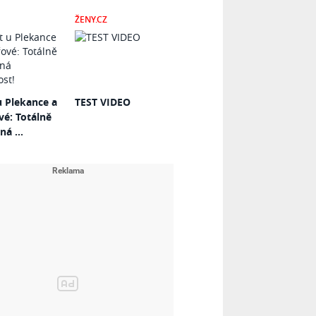
ŽENY.CZ
u Plekance a
TEST VIDEO
vé: Totálně
á ...