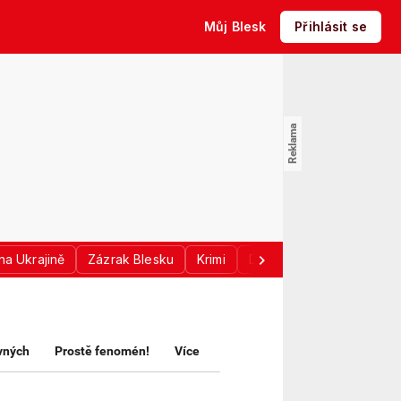
Můj Blesk
Přihlásit se
na Ukrajině
Zázrak Blesku
Krimi
Donald Trump
Sport
avných
Prostě fenomén!
Více