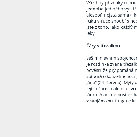
Všechny příznaky tohot
jednoho jediného výstiž
alespoň nejsta sama (i 
ruku v ruce snoubí s ne
jste z toho, jako každý 
léky.
Čáry s třezalkou
Vaším hlavním spojence
je rostlinka zvaná třezalk
pověsti, že prý pomáhá h
sbíraná o kouzelné noci 
Jána“ (24. června). Mýty o
jejích čárech ale mají vc
jádro. A ani nemusíte sh
svatojánskou, funguje ka