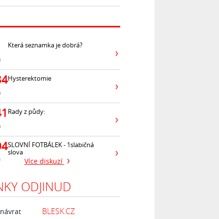
Která seznamka je dobrá?
ů
34
Hysterektomie
ů
41
Rady z půdy:
ů
04
SLOVNÍ FOTBÁLEK - 1slabičná
slova
ů
Více diskuzí
NKY ODJINUD
BLESK.CZ