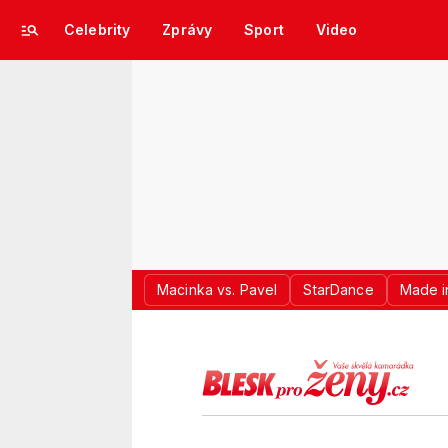
Celebrity
Zprávy
Sport
Video
Macinka vs. Pavel
StarDance
Made i
LOGO BLES