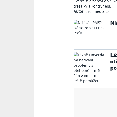
Svěřte své zdraví do ruk
třezalky a kontryhelu.
Autor:
profimedia.cz
Ni
Lá
ot
po