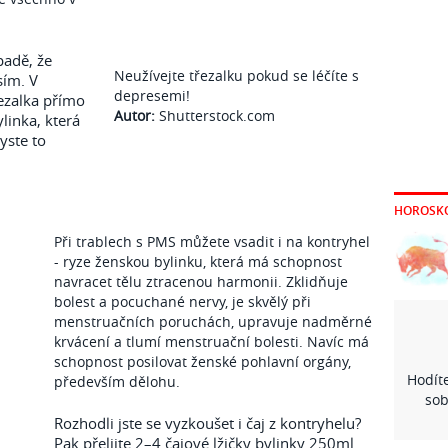
padě, že
Neužívejte třezalku pokud se léčíte s
sím. V
depresemi!
ezalka přímo
Autor:
Shutterstock.com
ylinka, která
yste to
HOROSK
Při trablech s PMS můžete vsadit i na kontryhel
- ryze ženskou bylinku, která má schopnost
navracet tělu ztracenou harmonii. Zklidňuje
bolest a pocuchané nervy, je skvělý při
menstruačních poruchách, upravuje nadměrné
krvácení a tlumí menstruační bolesti. Navíc má
schopnost posilovat ženské pohlavní orgány,
Hodíte
především dělohu.
sob
Rozhodli jste se vyzkoušet i čaj z kontryhelu?
Pak přelijte 2–4 čajové lžičky bylinky 250ml