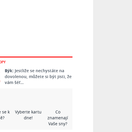
OPY
Býk:
Jestliže se nechystáte na
dovolenou, můžete si být jisti, že
vám šéf…
 se k
Vyberte kartu
Co
ě?
dne!
znamenají
Vaše sny?