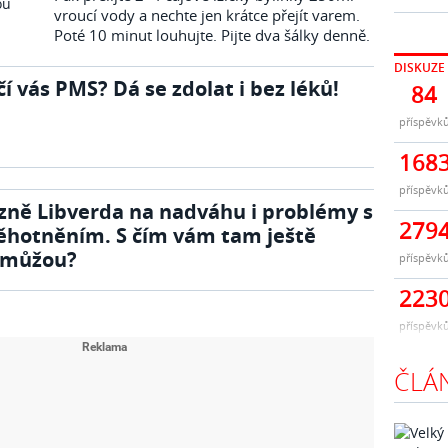
ou
vroucí vody a nechte jen krátce přejít varem.
Poté 10 minut louhujte. Pijte dva šálky denně.
DISKUZE
čí vás PMS? Dá se zdolat i bez léků!
84
příspěvk
168
příspěvk
zně Libverda na nadváhu i problémy s
279
ěhotněním. S čím vám tam ještě
můžou?
příspěvk
223
příspěvk
ČLÁ