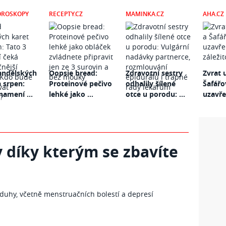
OROSKOPY
RECEPTY.CZ
MAMINKA.CZ
AHA.CZ
andělských
Oopsie bread:
Zdravotní sestry
Zvrat 
a srpen:
Proteinové pečivo
odhalily šílené
Šafářo
namení ...
lehké jako ...
otce u porodu: ...
uzavřen
 díky kterým se zbavíte