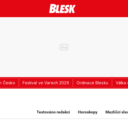
n Česko
Festival ve Varech 2026
Ordinace Blesku
Válka 
K PRO ŽENY
Testováno redakcí
Horoskopy
Mazlíčci sl