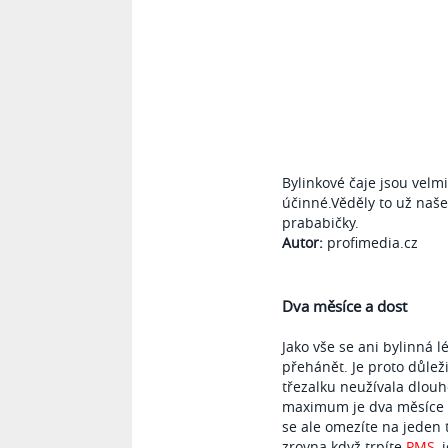
Bylinkové čaje jsou velmi
účinné.Věděly to už naše
prababičky.
Autor:
profimedia.cz
Dva měsíce a dost
Jako vše se ani bylinná 
přehánět. Je proto důleži
třezalku neužívala dlou
maximum je dva měsíce 
se ale omezíte na jeden 
zrovna když trpíte
PMS
, 