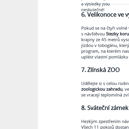
6. Velikonoce ve 
Pokud se na čtyři volné 
s návštěvou
Stezky kor
krajiny ze 45 metrů vyso
jízdou v tobogánu, kter
program, na kterém nasa
uplést vlastní pomlázku 
7. Zlínská ZOO
Udělejte si s celou rodi
zoologickou zahradu
, v
se vracejí teplomilná zv
8. Sváteční zámek
Hezkým zpestřením návš
Všech 11 pokojů dostan