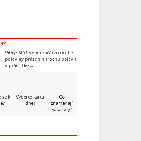
OPY
Váhy:
Můžete na začátku druhé
poloviny prázdnin trochu polevit
v práci. Bez…
 se k
Vyberte kartu
Co
ě?
dne!
znamenají
Vaše sny?