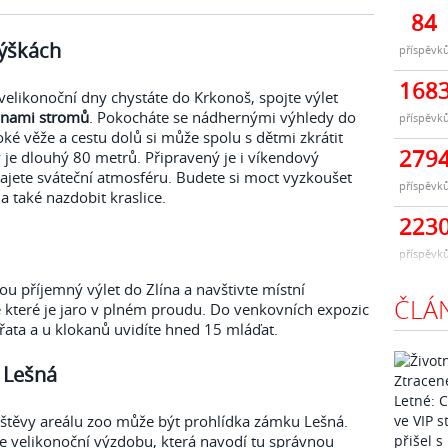
84
výškách
příspěvk
168
velikonoční dny chystáte do Krkonoš, spojte výlet
unami stromů
. Pokocháte se nádhernými výhledy do
příspěvk
ké věže a cestu dolů si může spolu s dětmi zkrátit
279
ý je dlouhý 80 metrů. Připravený je i víkendový
jete sváteční atmosféru. Budete si moct vyzkoušet
příspěvk
a také nazdobit kraslice.
223
příspěvk
nou příjemný výlet do Zlína a navštivte místní
ČLÁ
e které je jaro v plném proudu. Do venkovních expozic
ířata a u klokanů uvidíte hned 15 mláďat.
 Lešná
těvy areálu zoo může být prohlídka zámku Lešná.
e velikonoční výzdobu, která navodí tu správnou