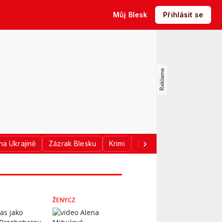
Můj Blesk
Přihlásit se
na Ukrajině
Zázrak Blesku
Krimi
Donald Trump
Sport
ŽENY.CZ