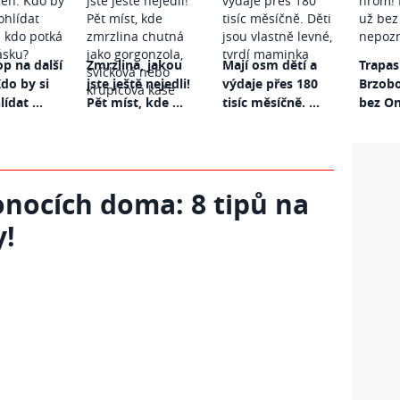
p na další
Zmrzlina, jakou
Mají osm dětí a
Trapas
do by si
jste ještě nejedli!
výdaje přes 180
Brzob
ídat ...
Pět míst, kde ...
tisíc měsíčně. ...
bez On
onocích doma: 8 tipů na
y!