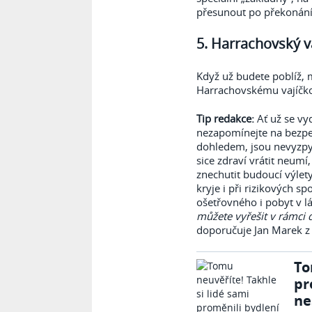
přesunout po překonání
5. Harrachovský v
Když už budete poblíž, m
Harrachovskému vajíčk
Tip redakce:
Ať už se vyd
nezapomínejte na bezpečn
dohledem, jsou nevyzpyt
sice zdraví vrátit neumí
znechutit budoucí výlety
kryje i při rizikových s
ošetřovného i pobyt v l
můžete vyřešit v rámci 
doporučuje Jan Marek z 
To
pr
ne