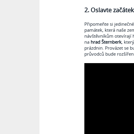
2. Oslavte začáte
Připomeňte si jedinečné
památek, která naše země
návštěvníkům otevírají 
na
hrad Šternberk
, kte
prázdnin. Provázet se b
průvodců bude rozšířen 