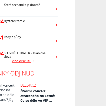
Která seznamka je dobrá?
ů
34
Hysterektomie
ů
41
Rady z půdy:
ů
04
SLOVNÍ FOTBÁLEK - 1slabičná
slova
ů
Více diskuzí
NKY ODJINUD
BLESK.CZ
Životní koncert
Ztraceného na Letné:
Co se dělo ve VIP ...