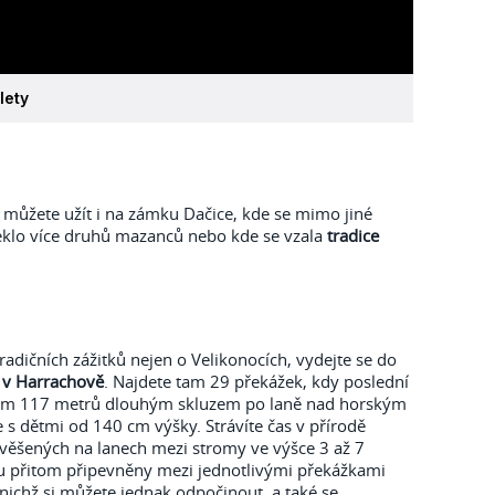
lety
i můžete užít i na zámku Dačice, kde se mimo jiné
peklo více druhů mazanců nebo kde se vzala
tradice
radičních zážitků nejen o Velikonocích, vydejte se do
v Harrachově
. Najdete tam 29 překážek, kdy poslední
ým 117 metrů dlouhým skluzem po laně nad horským
 s dětmi od 140 cm výšky. Strávíte čas v přírodě
věšených na lanech mezi stromy ve výšce 3 až 7
u přitom připevněny mezi jednotlivými překážkami
 nichž si můžete jednak odpočinout, a také se