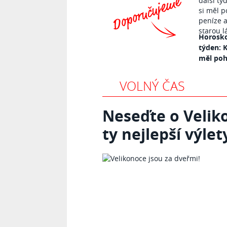
Horosko
týden: K
měl pohl
VOLNÝ ČAS
Neseďte o Velik
ty nejlepší výlet