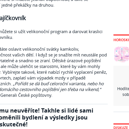
 jedné překážky na druhou.
ajíčkovník
ůžete si užít velikonoční program a darovat kraslici
ovníku.
HOROSK
áte oslavit velikonoční svátky kamkoliv,
ost vašich dětí. I když se je snažíte mít neustále pod
atelné a snadno se zraní. Dětské úrazové pojištění
, ale může ulehčit se starostmi, které by vám mohly
. Vybírejte takové, které nabízí rychlé vyplacení peněz,
portech, zaplatí vám výpadek mzdy v případě
ázních.
„Pořídit se dá buď celoroční varianta, nebo ho
Hodíte
domácího cestovního pojištění jen třeba na víkend,“
sob
Generali České pojišťovny.
mu neuvěříte! Takhle si lidé sami
oměnili bydlení a výsledky jsou
skutečné!
DISKUZE