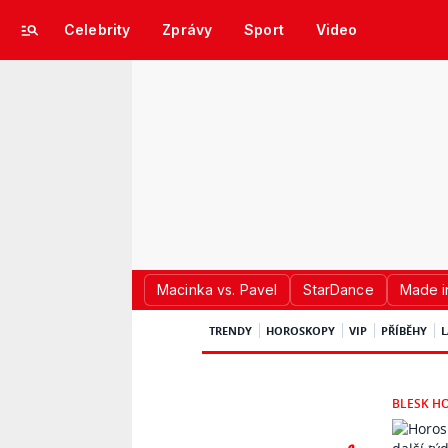
Celebrity
Zprávy
Sport
Video
Macinka vs. Pavel
StarDance
Made i
TRENDY
HOROSKOPY
VIP
PŘÍBĚHY
L
BLESK H