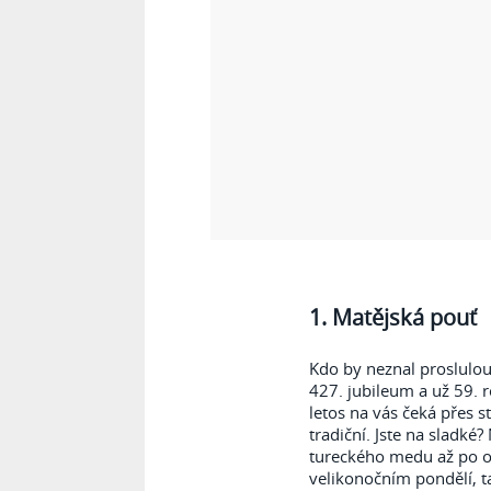
1. Matějská pouť
Kdo by neznal proslulou 
427. jubileum a už 59. r
letos na vás čeká přes s
tradiční. Jste na sladké
tureckého medu až po o
velikonočním pondělí, ta