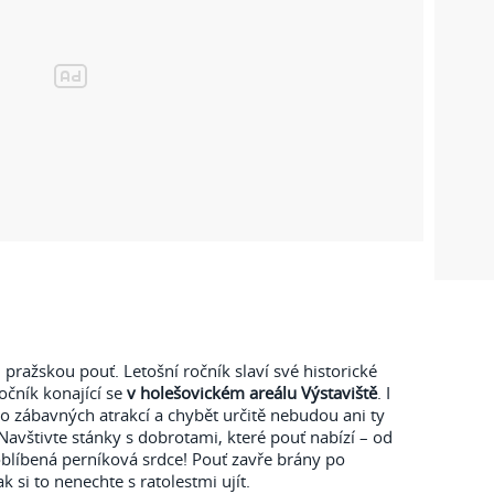
pražskou pouť. Letošní ročník slaví své historické
očník konající se
v holešovickém areálu Výstaviště
. I
to zábavných atrakcí a chybět určitě nebudou ani ty
? Navštivte stánky s dobrotami, které pouť nabízí – od
blíbená perníková srdce! Pouť zavře brány po
k si to nenechte s ratolestmi ujít.