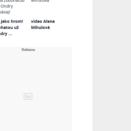
 jako hrom!
video Alena
ohatou už
Mihulová
dry ...