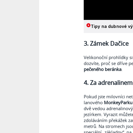
Tipy na dubnové vý
3. Zámek Dačice
Velikonoční prohlídky s
dozvíte, proč se dříve 
pečeného beránka
.
4. Za adrenalinem
Pokud jste milovníci net
lanového
MonkeyParku 
dvě vedou adrenalinov
jezírkem. Vyrazit můžete
zdoláváním překážek za
metrů. Na stromech jso
speciální „základny“, na