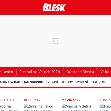
n Česko
Festival ve Varech 2026
Ordinace Blesku
Válka 
ÁSKA A VZTAHY
JAK ZHUBNOUT
ZDRAVÍ
RECEPTY
BYDLENÍ
TESTUJEME
OROSKOPY
RECEPTY.CZ
MAMINKA.CZ
AHA.CZ