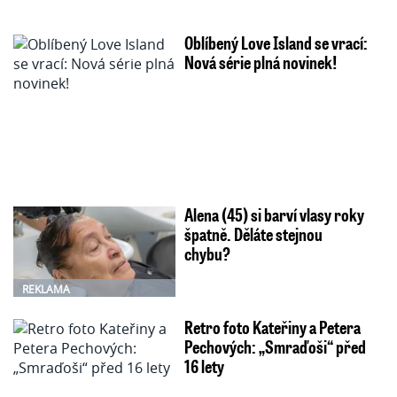
Oblíbený Love Island se vrací:
Nová série plná novinek!
Alena (45) si barví vlasy roky
špatně. Děláte stejnou
chybu?
REKLAMA
Retro foto Kateřiny a Petera
Pechových: „Smraďoši“ před
16 lety