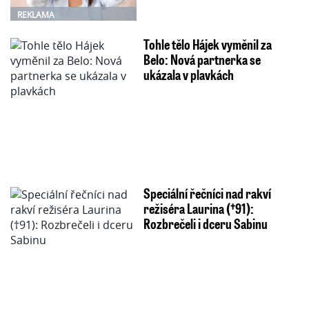
REKLAMA
Tohle tělo Hájek vyměnil za
Belo: Nová partnerka se
ukázala v plavkách
Speciální řečníci nad rakví
režiséra Laurina (†91):
Rozbrečeli i dceru Sabinu