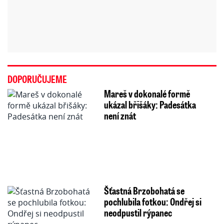
DOPORUČUJEME
Mareš v dokonalé formě
ukázal břišáky: Padesátka
není znát
Šťastná Brzobohatá se
pochlubila fotkou: Ondřej si
neodpustil rýpanec