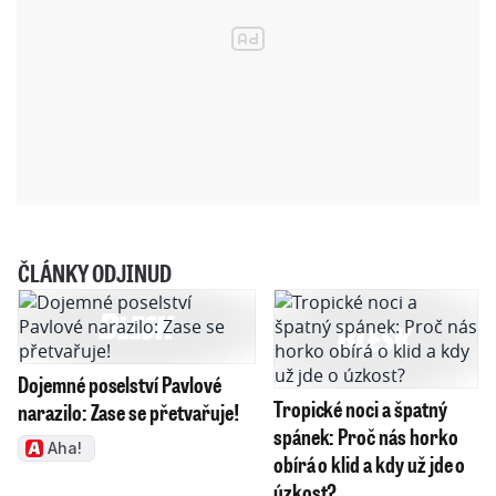
ČLÁNKY ODJINUD
Dojemné poselství Pavlové
Tropické noci a špatný
narazilo: Zase se přetvařuje!
spánek: Proč nás horko
Aha!
obírá o klid a kdy už jde o
úzkost?