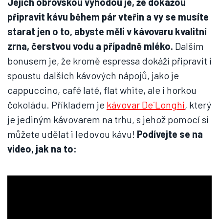
Jejich obrovskou výhodou je, že dokážou
připravit kávu během pár vteřin a vy se musíte
starat jen o to, abyste měli v kávovaru kvalitní
zrna, čerstvou vodu a případně mléko.
Dalším
bonusem je, že kromě espressa dokáží připravit i
spoustu dalších kávových nápojů, jako je
cappuccino, café laté, flat white, ale i horkou
čokoládu. Příkladem je
kávovar De´Longhi
, který
je jediným kávovarem na trhu, s jehož pomocí si
můžete udělat i ledovou kávu!
Podívejte se na
video, jak na to: