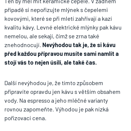
Ten by měl mít keramické čepele. V žádném
případě si nepořizujte mlýnek s čepelemi
kovovými, které se při mletí zahřívají a kazí
kvalitu kávy. Levné elektrické mlýnky pak kávu
nemelou, ale sekají, čímž se zrna také
znehodnocují.
Nevýhodou tak je, že si kávu
před každou přípravou musíte sami namlít a
stojí vás to nejen úsilí, ale také čas.
Další nevýhodou je, že tímto způsobem
připravíte opravdu jen kávu s větším obsahem
vody. Na espresso a jeho mléčné varianty
rovnou zapomeňte. Výhodou je pak nízká
pořizovací cena.