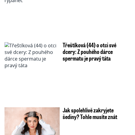
Třeštíková (44) o otci své
dcery: Z pouhého dárce
spermatu je pravý táta
Jak spolehlivě zakryjete
šediny? Tohle musíte znát