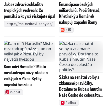
Jak se zdravě zchladit v
Emancipace českých
tropických vedrech: Co
miliardářů. Proč Strnad,
pomáhá a kdy už riskujete úpal
Křetínský a Komárek
nakupují západní ikony
https://mojezdravi.zeny.cz/
e15
Kam míří Haraslín? Místo
mrakodrapů oázy, stadion
Sázka na senátní volby a
velký jak v Plzni. Byl by
zklamané pravičáky.
největší hvězdou
Dotáhne to Kuba s hnutím
iSport
Naše Česko do celostátní
politiky?
Reflex