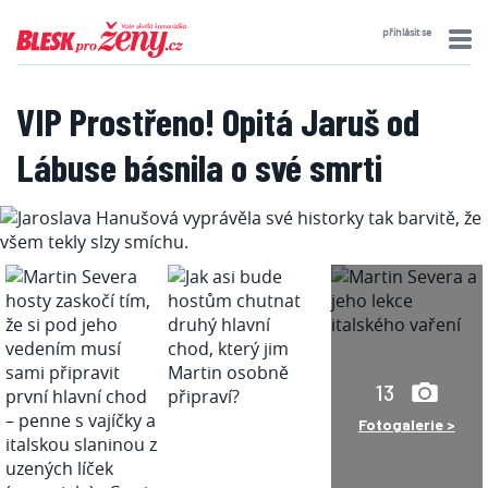
přihlásit se
VIP Prostřeno! Opitá Jaruš od
Lábuse básnila o své smrti
13
Fotogalerie >