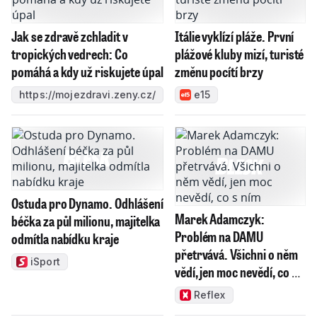
Jak se zdravě zchladit v
Itálie vyklízí pláže. První
tropických vedrech: Co
plážové kluby mizí, turisté
pomáhá a kdy už riskujete úpal
změnu pocítí brzy
https://mojezdravi.zeny.cz/
e15
Ostuda pro Dynamo. Odhlášení
Marek Adamczyk:
béčka za půl milionu, majitelka
Problém na DAMU
odmítla nabídku kraje
přetrvává. Všichni o něm
iSport
vědí, jen moc nevědí, co s
ním
Reflex