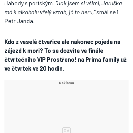
Jahody s portským.
"Jak jsem si všiml, Jaruška
má k alkoholu vřelý vztah, já to beru,"
smál se i
Petr Janda.
Kdo z veselé čtveřice ale nakonec pojede na
zájezd k moři? To se dozvíte ve finále
čtvrtečního VIP Prostřeno! na Prima family už
ve čtvrtek ve 20 hodin.