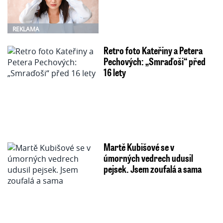
REKLAMA
Retro foto Kateřiny a Petera
Pechových: „Smraďoši“ před
16 lety
Martě Kubišové se v
úmorných vedrech udusil
pejsek. Jsem zoufalá a sama