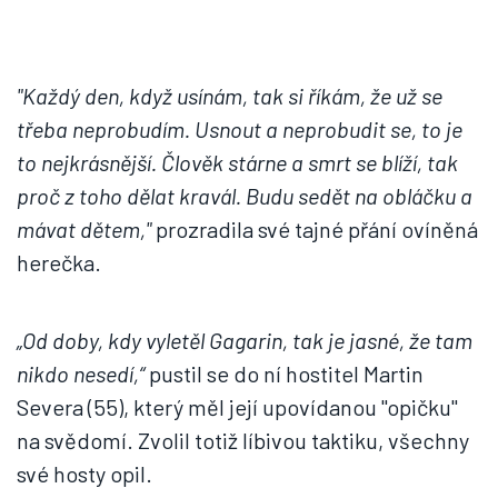
"Každý den, když usínám, tak si říkám, že už se
třeba neprobudím. Usnout a neprobudit se, to je
to nejkrásnější. Člověk stárne a smrt se blíží, tak
proč z toho dělat kravál. Budu sedět na obláčku a
mávat dětem,"
prozradila své tajné přání ovíněná
herečka.
„Od doby, kdy vyletěl Gagarin, tak je jasné, že tam
nikdo nesedí,“
pustil se do ní hostitel Martin
Severa (55), který měl její upovídanou "opičku"
na svědomí. Zvolil totiž líbivou taktiku, všechny
své hosty opil.