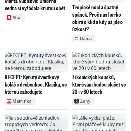
Marta Kubišová: Úmorná
Tropické noci a špatný
vedra si vyžádala krutou oběť
spánek: Proč nás horko
Aha!
obírá o klid a kdy už jde o
úzkost?
Dáma
RECEPT: Kynutý švestkový
7 ikonických kousků,
koláč s drobenkou. Klasika, se
které vám budou slušet ve
kterou zabodujete
20 i v 60 letech
Maminka
Ženy