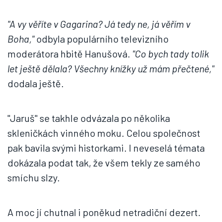
"A vy věříte v Gagarina? Já tedy ne, já věřím v
Boha,"
odbyla populárního televizního
moderátora hbitě Hanušová.
"Co
bych tady tolik
let ještě dělala? Všechny knížky už mám přečtené,"
dodala ještě.
"Jaruš" se takhle odvázala po několika
skleničkách vinného moku. Celou společnost
pak bavila svými historkami. I neveselá témata
dokázala podat tak, že všem tekly ze samého
smíchu slzy.
A moc jí chutnal i poněkud netradiční dezert.