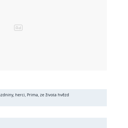
ázdniny
,
herci
,
Prima
,
ze života hvězd