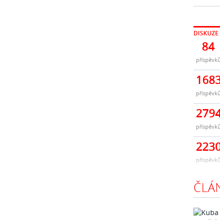
DISKUZE
84
příspěvk
168
příspěvk
279
příspěvk
223
příspěvk
ČLÁ