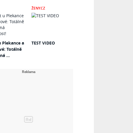
ŽENY.CZ
u Plekance a
TEST VIDEO
vé: Totálně
á ...