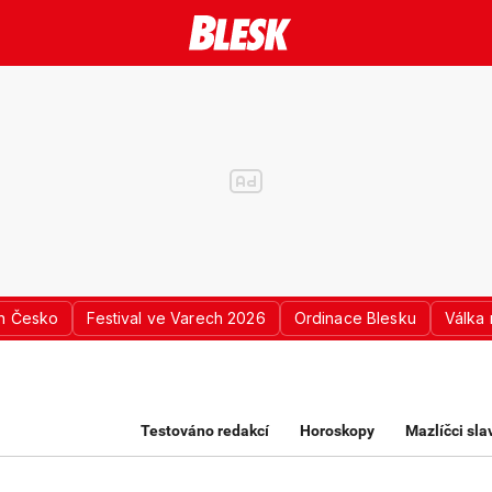
n Česko
Festival ve Varech 2026
Ordinace Blesku
Válka 
K PRO ŽENY
Testováno redakcí
Horoskopy
Mazlíčci sl