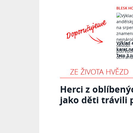
BLESK H
Výklad 
karet n
Tato 3 z
ZE ŽIVOTA HVĚZD
Herci z oblíbenýc
jako děti trávili