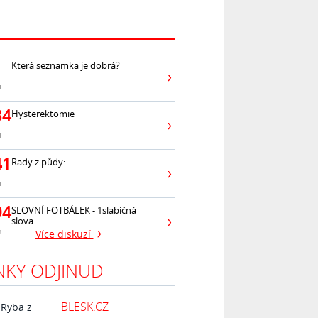
Která seznamka je dobrá?
ů
34
Hysterektomie
ů
41
Rady z půdy:
ů
04
SLOVNÍ FOTBÁLEK - 1slabičná
slova
ů
Více diskuzí
NKY ODJINUD
BLESK.CZ