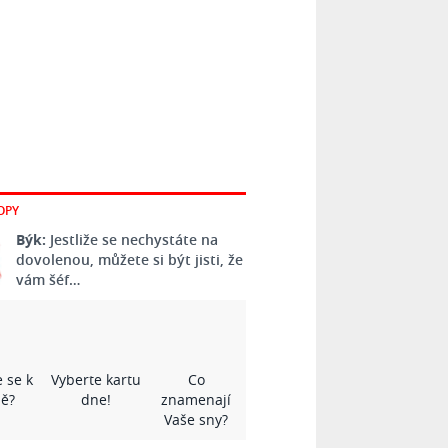
OPY
Býk:
Jestliže se nechystáte na
dovolenou, můžete si být jisti, že
vám šéf…
 se k
Vyberte kartu
Co
ě?
dne!
znamenají
Vaše sny?