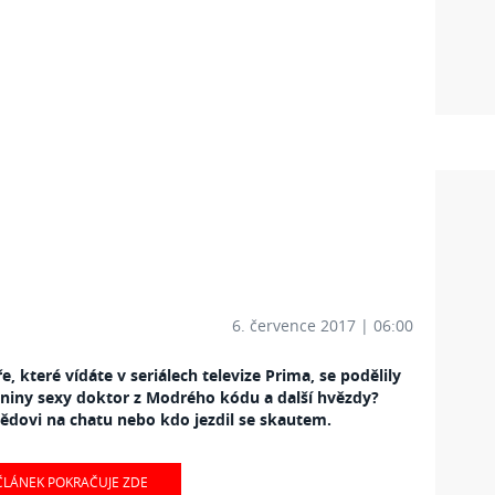
6. července 2017 | 06:00
e, které vídáte v seriálech televize Prima, se podělily
ázdniny sexy doktor z Modrého kódu a další hvězdy?
k dědovi na chatu nebo kdo jezdil se skautem.
ČLÁNEK POKRAČUJE ZDE