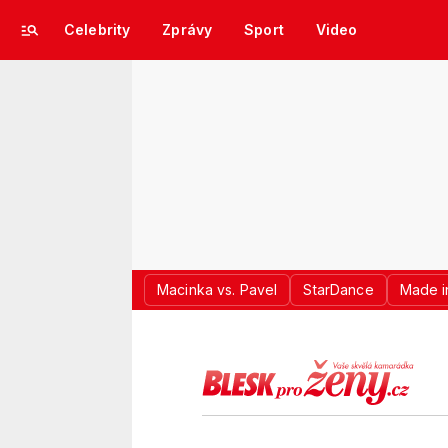
Celebrity
Zprávy
Sport
Video
Macinka vs. Pavel
StarDance
Made i
LOGO BLES