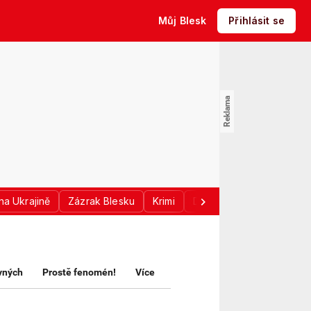
Můj Blesk
Přihlásit se
na Ukrajině
Zázrak Blesku
Krimi
Donald Trump
Sport
avných
Prostě fenomén!
Více