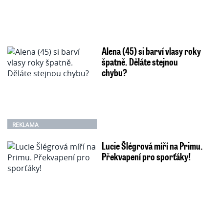
Alena (45) si barví vlasy roky
špatně. Děláte stejnou
chybu?
REKLAMA
Lucie Šlégrová míří na Primu.
Překvapení pro sporťáky!