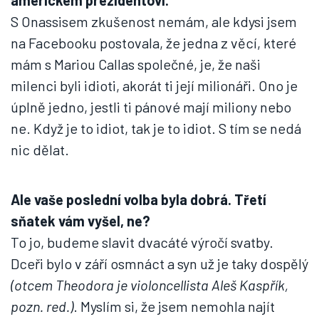
americkém prezidentovi.
S Onassisem zkušenost nemám, ale kdysi jsem
na Facebooku postovala, že jedna z věcí, které
mám s Mariou Callas společné, je, že naši
milenci byli idioti, akorát ti její milionáři. Ono je
úplně jedno, jestli ti pánové mají miliony nebo
ne. Když je to idiot, tak je to idiot. S tím se nedá
nic dělat.
Ale vaše poslední volba byla dobrá. Třetí
sňatek vám vyšel, ne?
To jo, budeme slavit dvacáté výročí svatby.
Dceři bylo v září osmnáct a syn už je taky dospělý
(otcem Theodora je violoncellista Aleš Kaspřík,
pozn. red.)
. Myslím si, že jsem nemohla najít