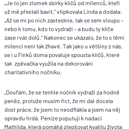
„Je to jen zlomek sbírky klíčů od milenců, kteří
už mě přestali bavit,“ vtipkovala Linda a dodala:
„Až se mi po nich zasteskne, tak se sem vloupu –
nebo k tomu, kdo to vydraží – a budu ty klíče
zase rvát dolů.“ Nakonec se ukázalo, že to s těmi
milenci není tak žhavé. Tak jako u většiny z nás,
se i u Finků doma povaluje spousta klíčů, které
tak zpěvačka využila na dekorování
charitativního nočníku.
„Doufám, že se tenhle nočník vydraží za hodně
peněz, protože musím říct, že mi dal docela
dost práce, že jsem to neodflákla a jsem na něj
opravdu hrdá. Peníze poputují k nadaci
Mathilda, která pomáhá zlepšovat kvalitu života