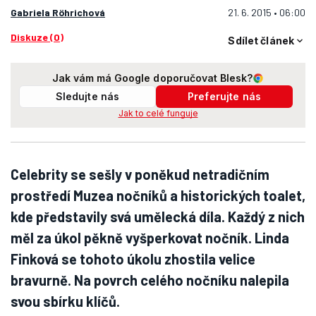
Gabriela Röhrichová
21. 6. 2015 • 06:00
Diskuze (0)
Sdílet článek
Jak vám má Google doporučovat Blesk?
Sledujte nás
Preferujte nás
Jak to celé funguje
Celebrity se sešly v poněkud netradičním
prostředí Muzea nočníků a historických toalet,
kde představily svá umělecká díla. Každý z nich
měl za úkol pěkně vyšperkovat nočník. Linda
Finková se tohoto úkolu zhostila velice
bravurně. Na povrch celého nočníku nalepila
svou sbírku klíčů.