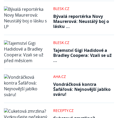
BLESK.CZ
Bývalá reportérka Novy
Maurerová: Neustálý boj o
lásku ...
BLESK.CZ
Tajemství Gigi Hadidové a
Bradley Coopera: Vzali se už
...
AHA.CZ
Vondráčková kontra
Šafářová: Nejnovější jablko
sváru!
RECEPTY.CZ