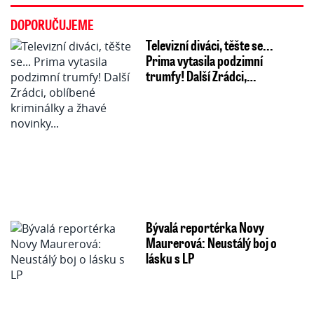
DOPORUČUJEME
Televizní diváci, těšte se...
Prima vytasila podzimní
trumfy! Další Zrádci,…
Bývalá reportérka Novy
Maurerová: Neustálý boj o
lásku s LP