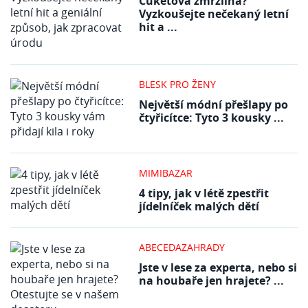
Cuketová zmrzlina?
Vyzkoušejte nečekaný letní
hit a ...
BLESK PRO ŽENY
Největší módní přešlapy po
čtyřicítce: Tyto 3 kousky ...
MIMIBAZAR
4 tipy, jak v létě zpestřit
jídelníček malých dětí
ABECEDAZAHRADY
Jste v lese za experta, nebo si
na houbaře jen hrajete? ...