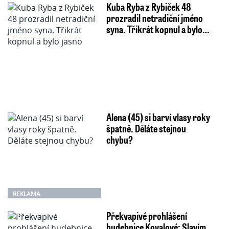
Kuba Ryba z Rybiček 48
prozradil netradiční jméno
syna. Třikrát kopnul a bylo…
Alena (45) si barví vlasy roky
špatně. Děláte stejnou
chybu?
REKLAMA
Překvapivé prohlášení
hudebnice Kovalové: Slavím,