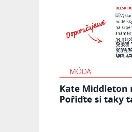
BLESK H
Výklad 
karet n
Tato 3 z
MÓDA
Kate Middleton 
Pořiďte si taky 