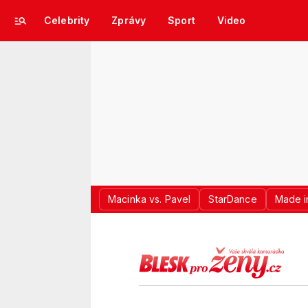
Celebrity
Zprávy
Sport
Video
Macinka vs. Pavel
StarDance
Made i
LOGO BLES