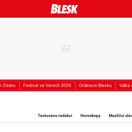
n Česko
Festival ve Varech 2026
Ordinace Blesku
Válka 
K PRO ŽENY
Testováno redakcí
Horoskopy
Mazlíčci sl