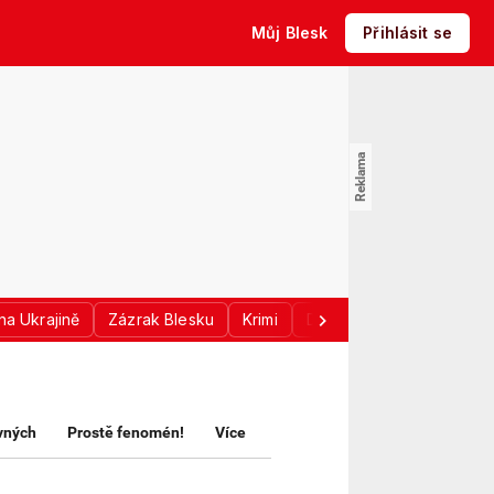
Můj Blesk
Přihlásit se
na Ukrajině
Zázrak Blesku
Krimi
Donald Trump
Sport
avných
Prostě fenomén!
Více