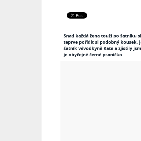
Snad každá žena touží po šatníku 
teprve pořídit si podobný kousek,
šatník vévodkyně Kate a zjistily j
je obyčejné černé psaníčko.