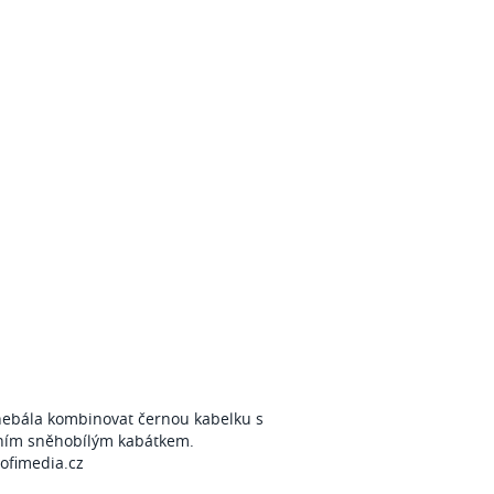
nebála kombinovat černou kabelku s
ním sněhobílým kabátkem.
ofimedia.cz