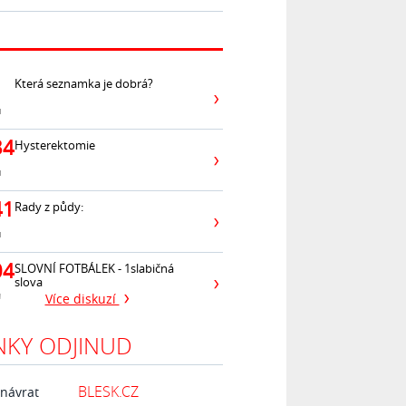
Která seznamka je dobrá?
ů
34
Hysterektomie
ů
41
Rady z půdy:
ů
04
SLOVNÍ FOTBÁLEK - 1slabičná
slova
ů
Více diskuzí
NKY ODJINUD
BLESK.CZ