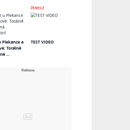
ŽENY.CZ
u Plekance a
TEST VIDEO
vé: Totálně
á ...