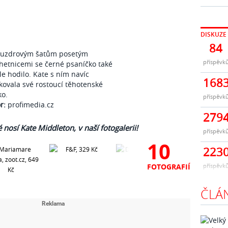
DISKUZE
84
ouzdrovým šatům posetým
příspěvk
hetnicemi se černé psaníčko také
le hodilo. Kate s ním navíc
168
ovala své rostoucí těhotenské
ko.
příspěvk
r:
profimedia.cz
279
 nosí Kate Middleton, v naší fotogalerii!
příspěvk
10
223
příspěvk
FOTOGRAFIÍ
ČLÁ