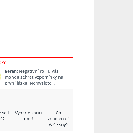
OPY
Beran:
Negativní roli u vás
mohou sehrát vzpomínky na
první lásku. Nemyslete…
 se k
Vyberte kartu
Co
ě?
dne!
znamenají
Vaše sny?