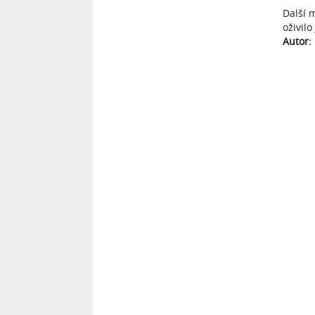
Další 
oživil
Autor: