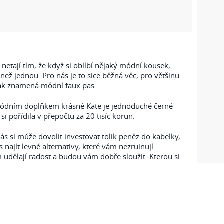
netají tím, že když si oblíbí nějaký módní kousek,
 než jednou. Pro nás je to sice běžná věc, pro většinu
šak znamená módní faux pas.
ódním doplňkem krásné Kate je jednoduché černé
si pořídila v přepočtu za 20 tisíc korun.
ás si může dovolit investovat tolik peněz do kabelky,
 najít levné alternativy, které vám nezruinují
m udělají radost a budou vám dobře sloužit. Kterou si