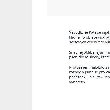
Vévodkyně Kate se nijak 
klidně ho obleče víckrát
světových celebrit to v
Snad nejoblíbenějším m
psaníčko Mulbery, které 
Protože jen málokdo z n
rozhodly jsme se pro vás
peněženku, ale i tak vá
vyberete?