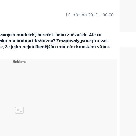
16. března 2015 | 06:00
slavných modelek, hereček nebo zpěvaček. Ale co
 jako má budoucí královna? Zmapovaly jsme pro vás
sme, že jejím nejoblíbenějším módním kouskem vůbec