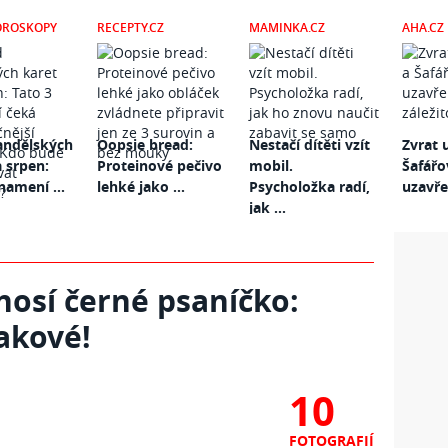
OROSKOPY
RECEPTY.CZ
MAMINKA.CZ
AHA.CZ
andělských
Oopsie bread:
Nestačí dítěti vzít
Zvrat 
a srpen:
Proteinové pečivo
mobil.
Šafářo
namení ...
lehké jako ...
Psycholožka radí,
uzavřen
jak ...
nosí černé psaníčko:
takové!
10
FOTOGRAFIÍ