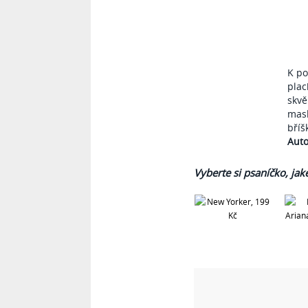
K p
plac
skvě
mask
bříš
Auto
Vyberte si psaníčko, jaké