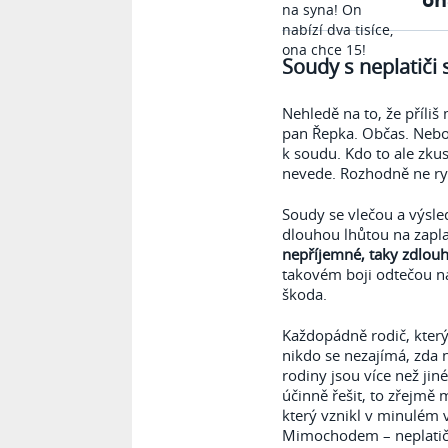
Soudy s neplatiči 
Nehledě na to, že příliš 
pan Řepka. Občas. Nebo
k soudu. Kdo to ale zkus
nevede. Rozhodně ne ry
Soudy se vlečou a výsl
dlouhou lhůtou na zapl
nepříjemné, taky zdlouha
takovém boji odtečou na
škoda.
Každopádně rodič, který
nikdo se nezajímá, zda 
rodiny jsou více než jin
účinně řešit, to zřejmě 
který vznikl v minulém 
Mimochodem – neplatiči 