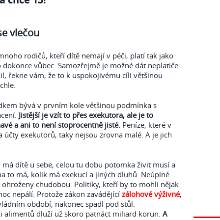
se vlečou
mnoho rodičů, kteří dítě nemají v péči, platí tak jako
 dokonce vůbec. Samozřejmě je možné dát neplatiče
il, řekne vám, že to k uspokojivému cíli většinou
chle.
edkem bývá v prvním kole většinou podmínka s
acení.
Jistější je vzít to přes exekutora, ale je to
vé a ani to není stoprocentně jisté.
Peníze, které v
 účty exekutorů, taky nejsou zrovna malé. A je jich
 má dítě u sebe, celou tu dobu potomka živit musí a
na to má, kolik má exekucí a jiných dluhů. Neúplné
é ohroženy chudobou. Politiky, kteří by to mohli nějak
moc nepálí. Protože zákon zavádějící
zálohové výživné
,
vládním období, nakonec spadl pod stůl.
alimentů dluží už skoro patnáct miliard korun.
A