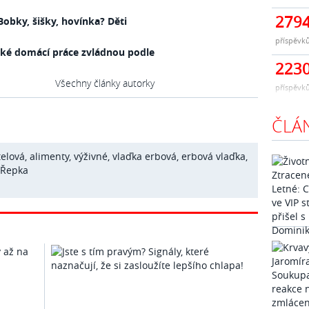
279
Bobky, šišky, hovínka? Děti
příspěvk
Jaké domácí práce zvládnou podle
223
Všechny články autorky
příspěvk
ČLÁ
telová
,
alimenty
,
výživné
,
vlaďka erbová
,
erbová vlaďka
,
 Řepka