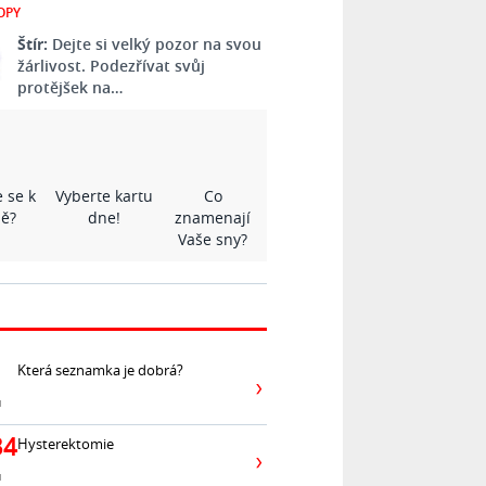
OPY
Štír:
Dejte si velký pozor na svou
žárlivost. Podezřívat svůj
protějšek na…
 se k
Vyberte kartu
Co
ě?
dne!
znamenají
Vaše sny?
Která seznamka je dobrá?
ů
34
Hysterektomie
ů