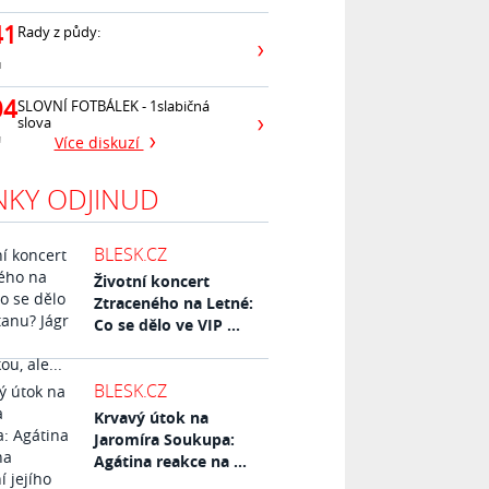
41
Rady z půdy:
ů
04
SLOVNÍ FOTBÁLEK - 1slabičná
slova
ů
Více diskuzí
NKY ODJINUD
BLESK.CZ
Životní koncert
Ztraceného na Letné:
Co se dělo ve VIP ...
BLESK.CZ
Krvavý útok na
Jaromíra Soukupa:
Agátina reakce na ...