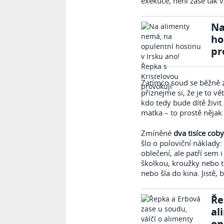
exekuce, není zase tak v
Na
ho
pr
Zatímco soud se běžně za
přiznejme si, že je to v
kdo tedy bude dítě živit
matka – to prostě nějak
Zmíněné
dva tisíce cob
šlo o poloviční náklady: 
oblečení, ale patří sem 
školkou, kroužky nebo t
nebo šla do kina. Jistě, 
Ře
al
on