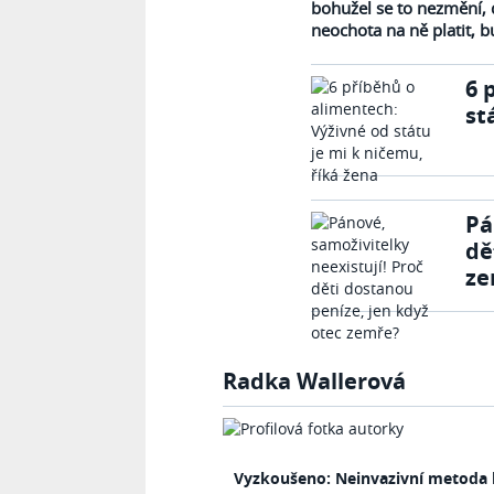
bohužel se to nezmění, 
neochota na ně platit, 
6 
st
Pá
dě
ze
Radka Wallerová
Vyzkoušeno: Neinvazivní metoda 