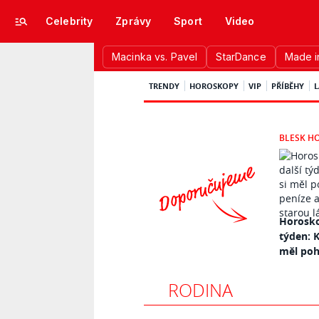
Celebrity
Zprávy
Sport
Video
Macinka vs. Pavel
StarDance
Made i
TRENDY
HOROSKOPY
VIP
PŘÍBĚHY
L
BLESK H
Horosko
týden: K
měl pohl
RODINA