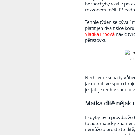
bezpochyby vzal v potaz
rozvodem měli. Případn
Tenhle týden se bývalí 
platit jen dva tisíce ko
Vlaďka Erbová
navíc tvrd
pětistovku.
Nechceme se tady vůbec 
jakou roli ve sporu hra
je, jak je tenhle soud 
Matka dítě nějak u
I kdyby byla pravda, že
to automaticky znamená
nemůže a prostě to dítě,