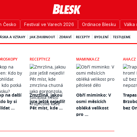
n Česko
Festival ve Varech 2026
Ordinace Blesku
Válka 
ÁSKA A VZTAHY
JAK ZHUBNOUT
ZDRAVÍ
RECEPTY
BYDLENÍ
TESTUJEME
OROSKOPY
RECEPTY.CZ
MAMINKA.CZ
AHA.CZ
p na další
Zmrzlina, jakou
Obří miminko: V
Trapas
do by si
jste ještě nejedli!
osmi měsících
Brzob
ídat ...
Pět míst, kde ...
obléká velikost
bez On
pro ...