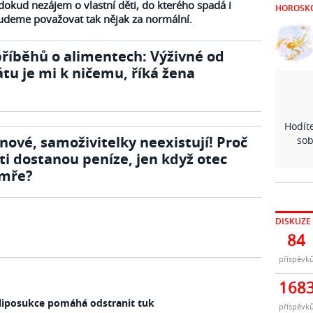
dokud nezájem o vlastní děti, do kterého spadá i
HOROSK
budeme považovat tak nějak za normální.
příběhů o alimentech: Výživné od
átu je mi k ničemu, říká žena
Hodíte
nové, samoživitelky neexistují! Proč
sob
ti dostanou peníze, jen když otec
mře?
DISKUZE
84
příspěvk
168
liposukce pomáhá odstranit tuk
příspěvk