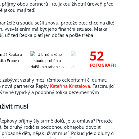
 příjmy obou partnerů i to, jakou životní úroveň před
ě jakou mají teď.
manželé u soudu sešli znovu, protože otec chce na dítě
run, vysvětlením má být jeho finanční situace. Matka
í, už teď Řepka platí jen občas a pošle třeba
52
FOTOGRAFIÍ
zabývat vztahy mezi těmito celebritami či dumat,
je nová partnerka Řepky
Kateřina Kristelová
. Fascinující
o výživné typický a podobný tolika bezejmenným.
živit musí
 Řepkovy příjmy šly strmě dolů, je to omluva? Protože
, že druhý rodič si podobnou obhajobu dovolit
 případně děti, nějak uživit musí. Pokud jde o dluhy či