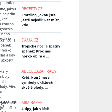
RECEPTY.CZ
Zmrzlina, jakou jste
ještě nejedli! Pět míst,
kde ...
DÁMA.CZ
Tropické noci a špatný
spánek: Proč nás
horko obírá o ...
ABECEDAZAHRADY
Květ, který nese
symboly ukřižování i
skvělé plody: ...
MIMIBAZAR
4 tipy, jak v létě