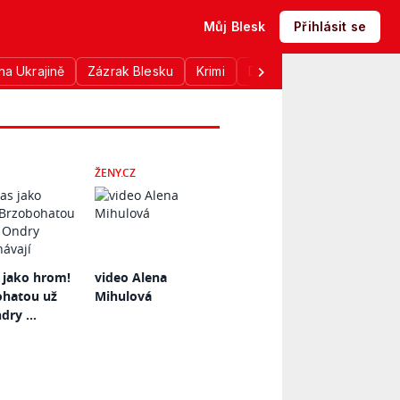
Můj Blesk
Přihlásit se
na Ukrajině
Zázrak Blesku
Krimi
Donald Trump
Sport
ŽENY.CZ
 jako hrom!
video Alena
ohatou už
Mihulová
dry ...