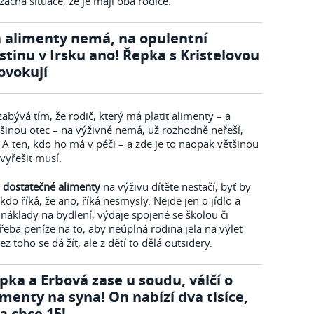
zácná situace, že je mají oba rodiče.
 alimenty nemá, na opulentní
stinu v Irsku ano! Řepka s Kristelovou
ovokují
bývá tím, že rodič, který má platit alimenty – a
ětšinou otec – na výživné nemá, už rozhodně neřeší,
. A ten, kdo ho má v péči – a zde je to naopak většinou
 vyřešit musí.
y dostatečné alimenty
na výživu dítěte nestačí, byť by
kdo říká, že ano, říká nesmysly. Nejde jen o jídlo a
i náklady na bydlení, výdaje spojené se školou či
řeba peníze na to, aby neúplná rodina jela na výlet
bez toho se dá žít, ale z dětí to dělá outsidery.
pka a Erbová zase u soudu, válčí o
imenty na syna! On nabízí dva tisíce,
a chce 15!