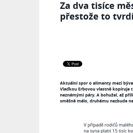
Za dva tisíce mě
přestože to tvrd
Aktuální spor o alimenty mezi bý
Vlaďkou Erbovou vlastně kopíruje t
neznámými páry. A bohužel, až příliš
směšně málo, druhému nezbude než
V případě rodičů maléh
na syna platit 15 tisíc 