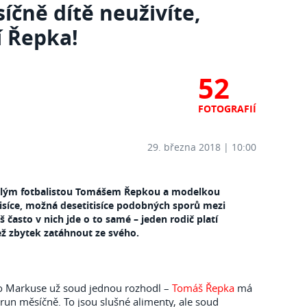
síčně dítě neuživíte,
í Řepka!
52
FOTOGRAFIÍ
29. března 2018 | 10:00
valým fotbalistou Tomášem Řepkou a modelkou
isíce, možná desetitisíce podobných sporů mezi
 často v nich jde o to samé – jeden rodič platí
 zbytek zatáhnout ze svého.
o Markuse už soud jednou rozhodl –
Tomáš Řepka
má
korun měsíčně. To jsou slušné alimenty, ale soud