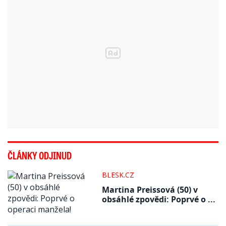
ČLÁNKY ODJINUD
BLESK.CZ
Martina Preissová (50) v
obsáhlé zpovědi: Poprvé o ...