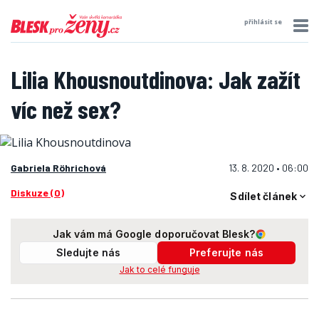
přihlásit se
Lilia Khousnoutdinova: Jak zažít
víc než sex?
Gabriela Röhrichová
13. 8. 2020 • 06:00
Diskuze (0)
Sdílet článek
Jak vám má Google doporučovat Blesk?
Sledujte nás
Preferujte nás
Jak to celé funguje