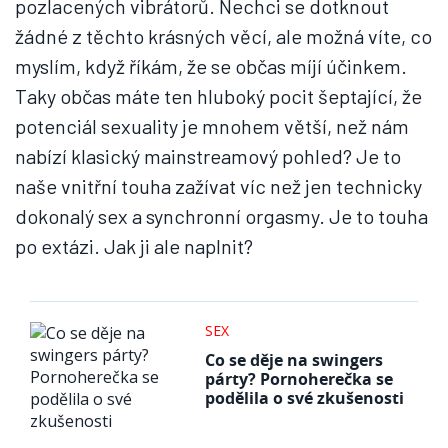
pozlacených vibrátorů. Nechci se dotknout
žádné z těchto krásných věcí, ale možná víte, co
myslím, když říkám, že se občas míjí účinkem.
Taky občas máte ten hluboký pocit šeptající, že
potenciál sexuality je mnohem větší, než nám
nabízí klasický mainstreamový pohled? Je to
naše vnitřní touha zažívat víc než jen technicky
dokonalý sex a synchronní orgasmy. Je to touha
po extázi. Jak ji ale naplnit?
SEX
Co se děje na swingers
párty? Pornoherečka se
podělila o své zkušenosti