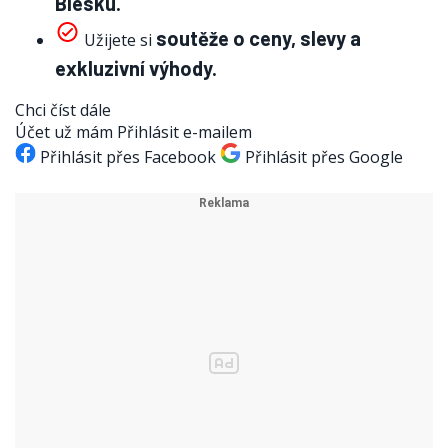
Blesku.
soutěže o ceny, slevy a
Užijete si
exkluzivní výhody.
Chci číst dále
Účet už mám
Přihlásit e-mailem
Přihlásit přes Facebook
Přihlásit přes Google