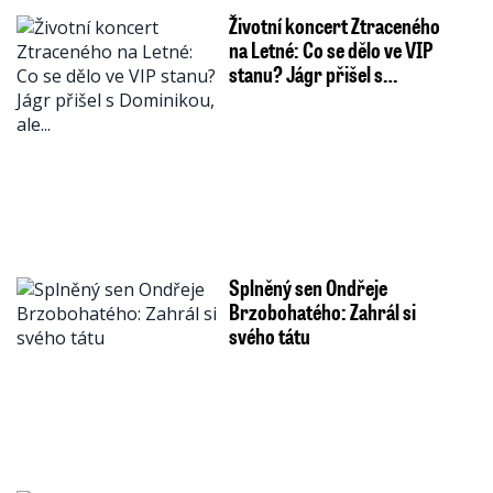
Životní koncert Ztraceného
na Letné: Co se dělo ve VIP
stanu? Jágr přišel s…
Splněný sen Ondřeje
Brzobohatého: Zahrál si
svého tátu