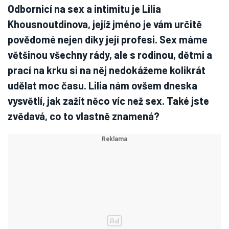
Odbornicí na sex a intimitu je Lilia
Khousnoutdinova, jejíž jméno je vám určitě
povědomé nejen díky její profesi. Sex máme
většinou všechny rády, ale s rodinou, dětmi a
prací na krku si na něj nedokážeme kolikrát
udělat moc času. Lilia nám ovšem dneska
vysvětlí, jak zažít něco víc než sex. Také jste
zvědavá, co to vlastně znamená?