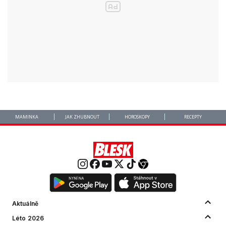
MAMINKA
JAK ZHUBNOUT
HOROSKOPY
RECEPTY
Aktuálně
Léto 2026