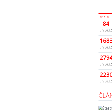
DISKUZE
84
příspěvk
168
příspěvk
279
příspěvk
223
příspěvk
ČLÁ