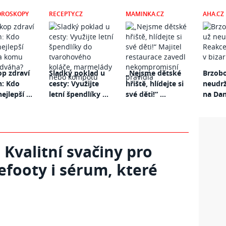
OROSKOPY
RECEPTY.CZ
MAMINKA.CZ
AHA.CZ
p zdraví
Sladký poklad u
„Nejsme dětské
Brzobo
n: Kdo
cesty: Využijte
hřiště, hlídejte si
neudrž
ejlepší ...
letní špendlíky ...
své děti!“ ...
na Dani
 Kvalitní svačiny pro
refooty i sérum, které