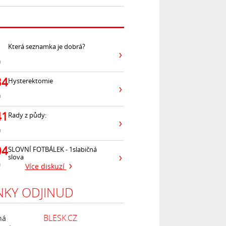
Která seznamka je dobrá?
ů
34
Hysterektomie
ů
41
Rady z půdy:
ů
04
SLOVNÍ FOTBÁLEK - 1slabičná
slova
ů
Více diskuzí
NKY ODJINUD
BLESK.CZ