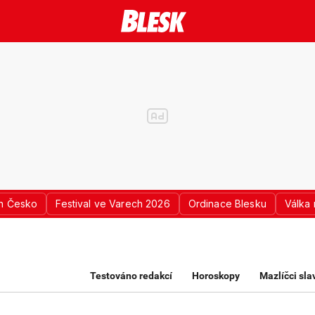
n Česko
Festival ve Varech 2026
Ordinace Blesku
Válka 
K PRO ŽENY
Testováno redakcí
Horoskopy
Mazlíčci sl