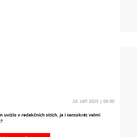
24. září 2025 | 06:00
uvízlo v redakčních sítích, je i tentokrát velmi
t?