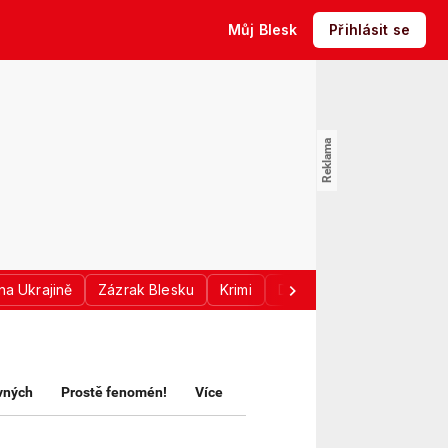
Můj Blesk
Přihlásit se
na Ukrajině
Zázrak Blesku
Krimi
Donald Trump
Sport
avných
Prostě fenomén!
Více