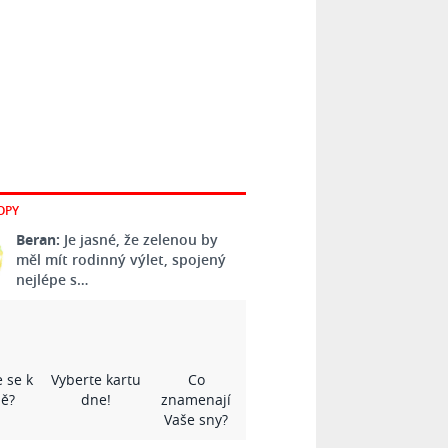
OPY
Beran:
Je jasné, že zelenou by
měl mít rodinný výlet, spojený
nejlépe s…
 se k
Vyberte kartu
Co
ě?
dne!
znamenají
Vaše sny?