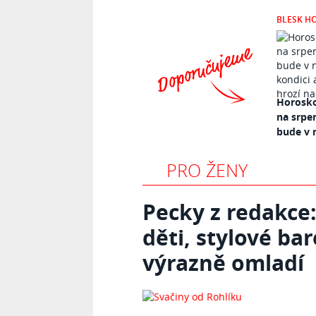
BLESK H
Horosko
na srpe
bude v n
PRO ŽENY
Pecky z redakce:
děti, stylové ba
výrazně omladí