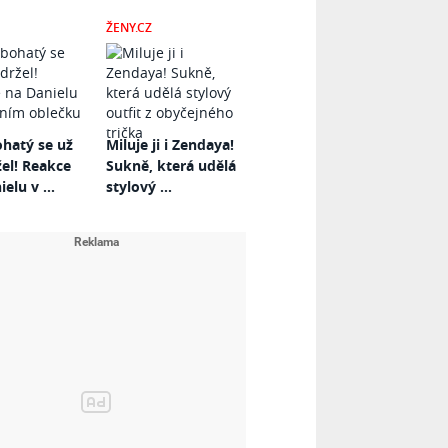
ŽENY.CZ
hatý se už
Miluje ji i Zendaya!
el! Reakce
Sukně, která udělá
elu v ...
stylový ...