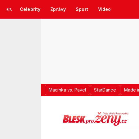
Celebrity
Zprávy
Sport
Video
Macinka vs. Pavel
StarDance
Made i
LOGO BLES