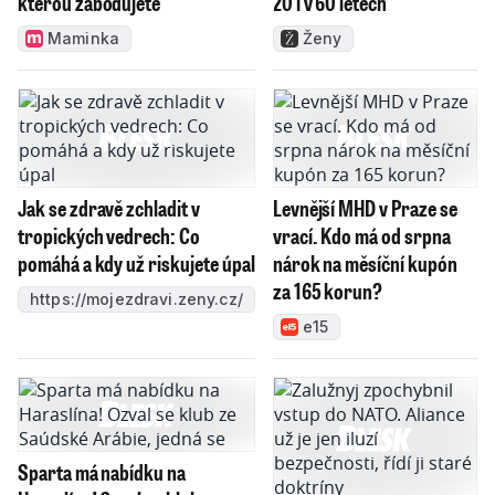
kterou zabodujete
20 i v 60 letech
Maminka
Ženy
Jak se zdravě zchladit v
Levnější MHD v Praze se
tropických vedrech: Co
vrací. Kdo má od srpna
pomáhá a kdy už riskujete úpal
nárok na měsíční kupón
za 165 korun?
https://mojezdravi.zeny.cz/
e15
Sparta má nabídku na