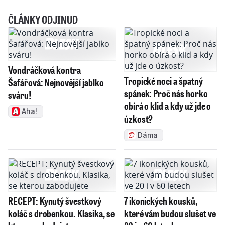
ČLÁNKY ODJINUD
Vondráčková kontra
Tropické noci a špatný
Šafářová: Nejnovější jablko
spánek: Proč nás horko
sváru!
obírá o klid a kdy už jde o
Aha!
úzkost?
Dáma
RECEPT: Kynutý švestkový
7 ikonických kousků,
koláč s drobenkou. Klasika, se
které vám budou slušet ve