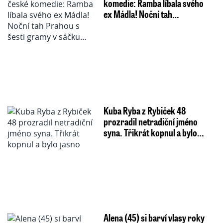
komedie: Ramba líbala svého
ex Mádla! Noční tah…
Kuba Ryba z Rybiček 48
prozradil netradiční jméno
syna. Třikrát kopnul a bylo…
Alena (45) si barví vlasy roky