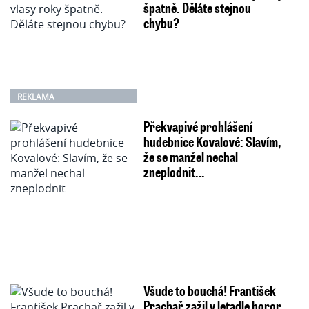
špatně. Děláte stejnou
chybu?
REKLAMA
Překvapivé prohlášení
hudebnice Kovalové: Slavím,
že se manžel nechal
zneplodnit…
Všude to bouchá! František
Prachař zažil v letadle horor