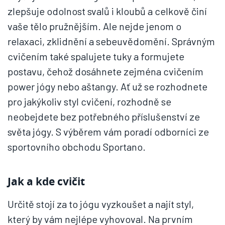
zlepšuje odolnost svalů i kloubů a celkově činí
vaše tělo pružnějším. Ale nejde jenom o
relaxaci, zklidnění a sebeuvědomění. Správným
cvičením také spalujete tuky a formujete
postavu, čehož dosáhnete zejména cvičením
power jógy nebo aštangy. Ať už se rozhodnete
pro jakýkoliv styl cvičení, rozhodně se
neobejdete bez potřebného příslušenství ze
světa jógy. S výběrem vám poradí odborníci ze
sportovního obchodu Sportano.
Jak a kde cvičit
Určitě stojí za to jógu vyzkoušet a najít styl,
který by vám nejlépe vyhovoval. Na prvním