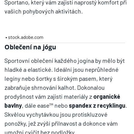
Sportano, který vám zajistí naprostý komfort při
vašich pohybových aktivitách.
• stock.adobe.com
Oblečení na jógu
Sportovní oblečení každého jogína by mělo být
hladké a elastické. Ideální jsou neprůhledné
legíny nebo šortky s širokým pasem, který
zabraňuje shrnování kalhot. Dokonalou
prodyšnost vám zajistí materiály z
organické
bavlny
, dále ease™ nebo
spandex z recyklingu
.
Skvělou vychytávkou jsou protiskluzové
ponožky, jež zvýší přilnavost a dokonce vám
umožní cvičit bez podložky.