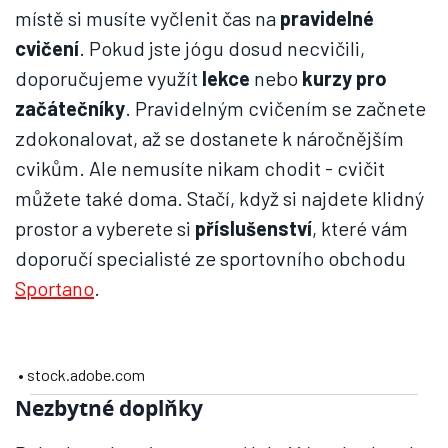
místě si musíte vyčlenit čas na
pravidelné
cvičení
. Pokud jste jógu dosud necvičili,
doporučujeme využít
lekce
nebo
kurzy pro
začátečníky
. Pravidelným cvičením se začnete
zdokonalovat, až se dostanete k náročnějším
cvikům. Ale nemusíte nikam chodit - cvičit
můžete také doma. Stačí, když si najdete klidný
prostor a vyberete si
příslušenství
, které vám
doporučí specialisté ze sportovního obchodu
Sportano
.
• stock.adobe.com
Nezbytné doplňky