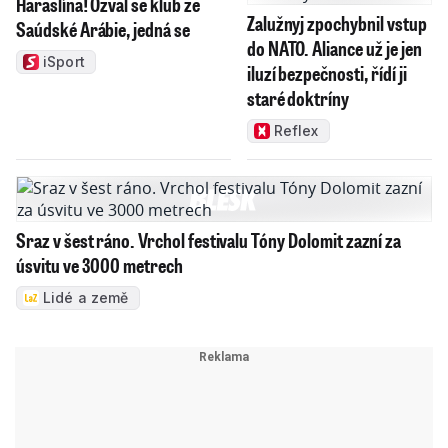
Haraslína! Ozval se klub ze
Zalužnyj zpochybnil vstup
Saúdské Arábie, jedná se
do NATO. Aliance už je jen
iSport
iluzí bezpečnosti, řídí ji
staré doktríny
Reflex
Sraz v šest ráno. Vrchol festivalu Tóny Dolomit zazní za
úsvitu ve 3000 metrech
Lidé a země