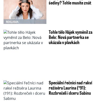
šediny? Tohle musíte znát
REKLAMA
Tohle tělo Hájek vyměnil za
Belo: Nová partnerka se
ukázala v plavkách
Speciální řečníci nad rakví
režiséra Laurina (†91):
Rozbrečeli i dceru Sabinu