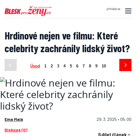
přihlásit se
Hrdinové nejen ve filmu: Které
celebrity zachránily lidský život?
Úvod
1
2
3
4
5
6
7
8
9
10
Ema Malá
29. 3. 2025 • 05:00
Diskuze (0)
Sdílet článek