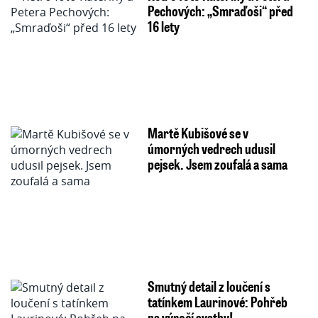
Pechových: „Smraďoši“ před
16 lety
Martě Kubišové se v
úmorných vedrech udusil
pejsek. Jsem zoufalá a sama
Smutný detail z loučení s
tatínkem Laurinové: Pohřeb
na výročí svatby!