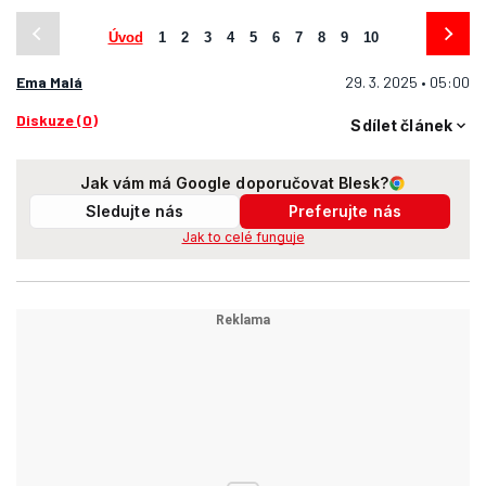
Úvod
1
2
3
4
5
6
7
8
9
10
Ema Malá
29. 3. 2025 • 05:00
Diskuze (0)
Sdílet článek
Jak vám má Google doporučovat Blesk?
Sledujte nás
Preferujte nás
Jak to celé funguje