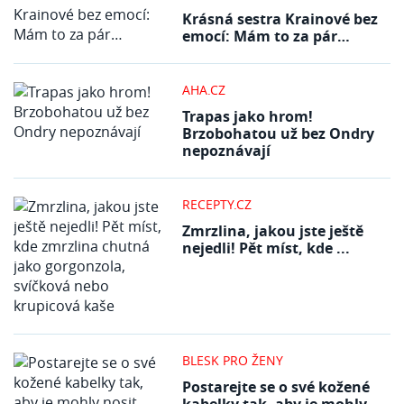
Krásná sestra Krainové bez
emocí: Mám to za pár…
AHA.CZ
Trapas jako hrom!
Brzobohatou už bez Ondry
nepoznávají
RECEPTY.CZ
Zmrzlina, jakou jste ještě
nejedli! Pět míst, kde ...
BLESK PRO ŽENY
Postarejte se o své kožené
kabelky tak, aby je mohly ...