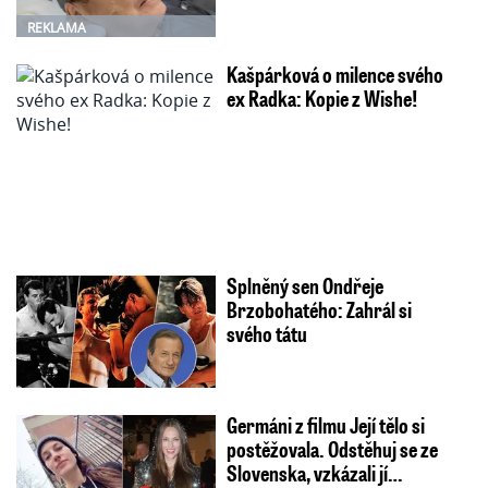
REKLAMA
Kašpárková o milence svého
ex Radka: Kopie z Wishe!
Splněný sen Ondřeje
Brzobohatého: Zahrál si
svého tátu
Germáni z filmu Její tělo si
postěžovala. Odstěhuj se ze
Slovenska, vzkázali jí…