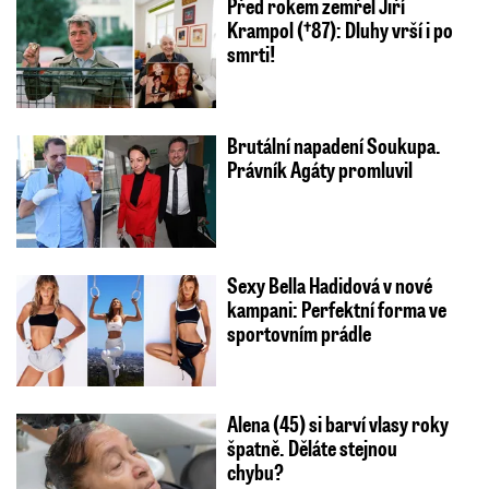
Před rokem zemřel Jiří
Krampol (†87): Dluhy vrší i po
smrti!
Brutální napadení Soukupa.
Právník Agáty promluvil
Sexy Bella Hadidová v nové
kampani: Perfektní forma ve
sportovním prádle
Alena (45) si barví vlasy roky
špatně. Děláte stejnou
chybu?