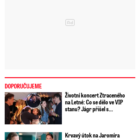
DOPORUČUJEME
Životní koncert Ztraceného
na Letné: Co se dělo ve VIP
stanu? Jágr přišel s…
Krvavý útok na Jaromíra