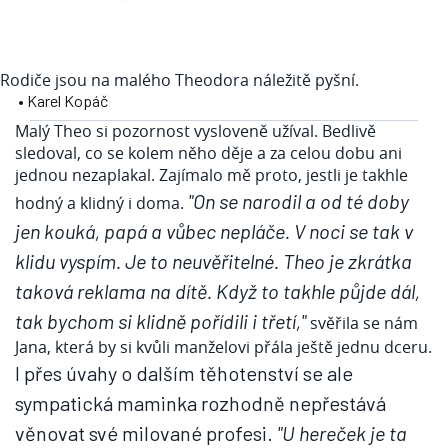
Rodiče jsou na malého Theodora náležitě pyšní.
• Karel Kopáč
Malý Theo si pozornost vysloveně užíval. Bedlivě
sledoval, co se kolem něho děje a za celou dobu ani
jednou nezaplakal. Zajímalo mě proto, jestli je takhle
"On se narodil a od té doby
hodný a klidný i doma.
jen kouká, papá a vůbec nepláče.
V noci se tak v
klidu vyspím.
Je to neuvěřitelné. Theo je zkrátka
taková reklama na dítě. Když to takhle půjde dál,
tak bychom si klidně pořídili i třetí,"
svěřila se nám
Jana, která by si kvůli manželovi přála ještě jednu dceru.
I přes úvahy o dalším těhotenství se ale
sympatická maminka rozhodně nepřestává
věnovat své milované profesi.
"U hereček je ta