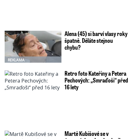
Alena (45) si barví vlasy roky
špatně. Děláte stejnou
chybu?
REKLAMA
Retro foto Kateřiny a Petera
Pechových: „Smraďoši“ před
16 lety
Martě Kubišové se v