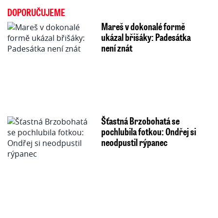
DOPORUČUJEME
Mareš v dokonalé formě
ukázal břišáky: Padesátka
není znát
Šťastná Brzobohatá se
pochlubila fotkou: Ondřej si
neodpustil rýpanec