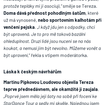
protože tepláky mi ji asociují,“
směje se Tereza.
Doma dává přednost pohodlným šatům
, které
už má vynosené,
nebo sportovním kalhotám při
venčení pejska
. „
I když jdu jen s odpadky, chci
být upravená. Je to pro mě taková bazální
ohleduplnost. Druzí lidé jsou nuceni se na nás
koukat, a nemusí jim být nevolno. Můžeme vonět a
být upravení,
“ řekla s vtipem moderátorka.
Láska k českým návrhářům
Martinu Pipkovou Loudovou objevila Tereza
teprve přednedávnem, ale okamžitě ji zaujala
.
„Poprvé jsem měla její šaty na sobě při focení ke
StarDance Tour a sedly mi skvěle. Najednou jsem