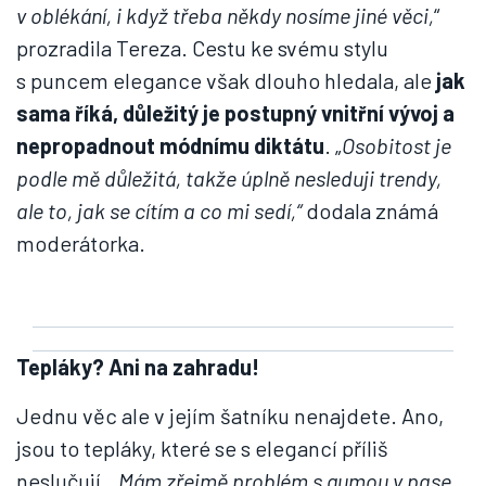
v oblékání, i když třeba někdy nosíme jiné věci,
“
prozradila Tereza. Cestu ke svému stylu
s puncem elegance však dlouho hledala, ale
jak
sama říká, důležitý je postupný vnitřní vývoj a
nepropadnout módnímu diktátu
. „
Osobitost je
podle mě důležitá, takže úplně nesleduji trendy,
ale to, jak se cítím a co mi sedí,“
dodala známá
moderátorka.
Tepláky? Ani na zahradu!
Jednu věc ale v jejím šatníku nenajdete. Ano,
jsou to tepláky, které se s elegancí příliš
neslučují. „
Mám zřejmě problém s gumou v pase,