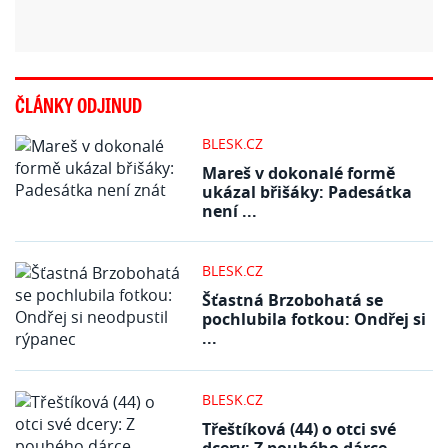
ČLÁNKY ODJINUD
BLESK.CZ
Mareš v dokonalé formě
ukázal břišáky: Padesátka
není ...
BLESK.CZ
Šťastná Brzobohatá se
pochlubila fotkou: Ondřej si
...
BLESK.CZ
Třeštíková (44) o otci své
dcery: Z pouhého dárce ...