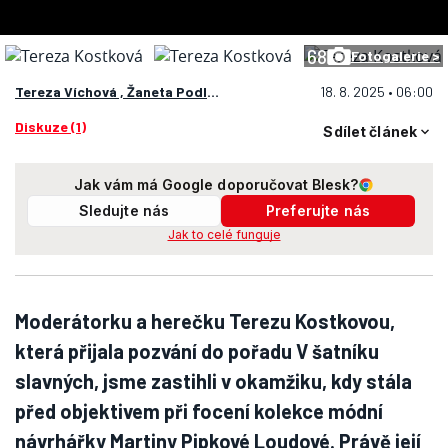
68
Fotogalerie >
Tereza Víchová ,
Žaneta Podlahová
18. 8. 2025 • 06:00
Diskuze (1)
Sdílet článek
Jak vám má Google doporučovat Blesk?
Sledujte nás
Preferujte nás
Jak to celé funguje
Moderátorku a herečku Terezu Kostkovou,
která přijala pozvání do pořadu V šatníku
slavných, jsme zastihli v okamžiku, kdy stála
před objektivem při focení kolekce módní
návrhářky Martiny Pipkové Loudové. Právě její