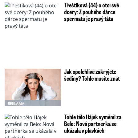
Třeštíková (44) o otci své
dcery: Z pouhého dárce
spermatu je pravý táta
Jak spolehlivě zakryjete
šediny? Tohle musíte znát
REKLAMA
Tohle tělo Hájek vyměnil za
Belo: Nová partnerka se
ukázala v plavkách