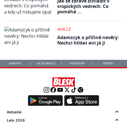
Jak se zdravě zchladit v
tropických vedrech: Co
pomáhá ...
AHA.CZ
Adamzcyk o příčině nevěry:
Nechci hlídat ani já ji
MAMINKA
JAK ZHUBNOUT
HOROSKOPY
RECEPTY
Aktuálně
Léto 2026