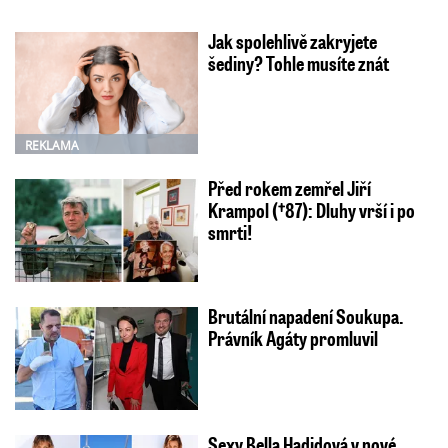
Jak spolehlivě zakryjete
šediny? Tohle musíte znát
REKLAMA
Před rokem zemřel Jiří
Krampol (†87): Dluhy vrší i po
smrti!
Brutální napadení Soukupa.
Právník Agáty promluvil
Sexy Bella Hadidová v nové