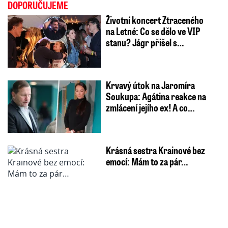
DOPORUČUJEME
Životní koncert Ztraceného
na Letné: Co se dělo ve VIP
stanu? Jágr přišel s…
Krvavý útok na Jaromíra
Soukupa: Agátina reakce na
zmlácení jejího ex! A co…
Krásná sestra Krainové bez
emocí: Mám to za pár…