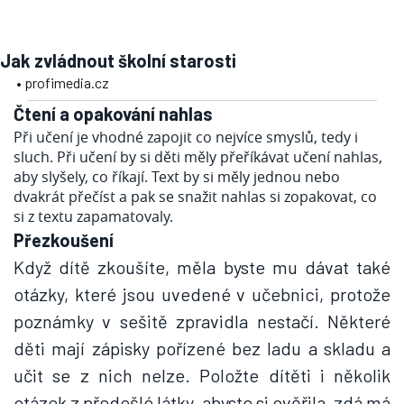
Jak zvládnout školní starosti
• profimedia.cz
Čtení a opakování nahlas
Při učení je vhodné zapojit co nejvíce smyslů, tedy i
sluch. Při učení by si děti měly přeříkávat učení nahlas,
aby slyšely, co říkají. Text by si měly jednou nebo
dvakrát přečíst a pak se snažit nahlas si zopakovat, co
si z textu zapamatovaly.
Přezkoušení
Když dítě zkoušíte, měla byste mu dávat také
otázky, které jsou uvedené v učebnici, protože
poznámky v sešitě zpravidla nestačí. Některé
děti mají zápisky pořízené bez ladu a skladu a
učit se z nich nelze. Položte dítěti i několik
otázek z předešlé látky, abyste si ověřila, zdá má