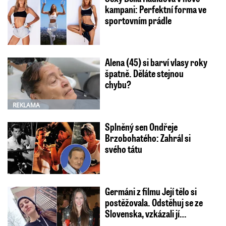
kampani: Perfektní forma ve
sportovním prádle
Alena (45) si barví vlasy roky
špatně. Děláte stejnou
chybu?
REKLAMA
Splněný sen Ondřeje
Brzobohatého: Zahrál si
svého tátu
Germáni z filmu Její tělo si
postěžovala. Odstěhuj se ze
Slovenska, vzkázali jí…