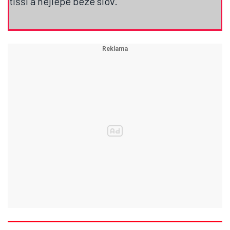
tišší a nejlépe beze slov.