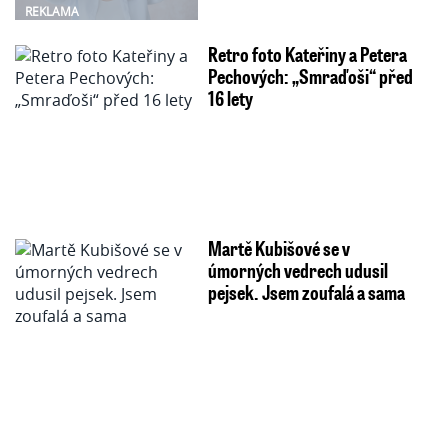
REKLAMA
Retro foto Kateřiny a Petera
Pechových: „Smraďoši“ před
16 lety
Martě Kubišové se v
úmorných vedrech udusil
pejsek. Jsem zoufalá a sama