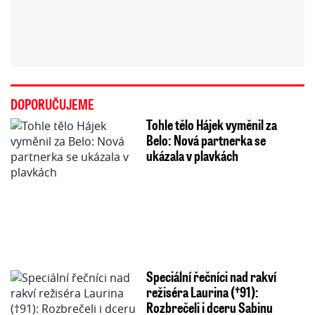
DOPORUČUJEME
Tohle tělo Hájek vyměnil za
Belo: Nová partnerka se
ukázala v plavkách
Speciální řečníci nad rakví
režiséra Laurina (†91):
Rozbrečeli i dceru Sabinu