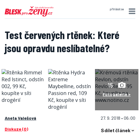
přihlásit se
Test červených rtěnek: Které
jsou opravdu neslíbatelné?
15
Fotogalerie >
Aneta Valešová
27. 9. 2018 • 06:00
Diskuze (0)
Sdílet článek