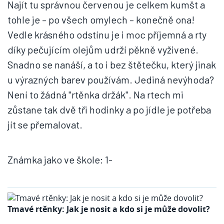
Najít tu správnou červenou je celkem kumšt a
tohle je – po všech omylech – konečně ona!
Vedle krásného odstínu je i moc příjemná a rty
díky pečujícím olejům udrží pěkně vyživené.
Snadno se nanáší, a to i bez štětečku, který jinak
u výrazných barev používám. Jediná nevýhoda?
Není to žádná "rtěnka držák". Na rtech mi
zůstane tak dvě tři hodinky a po jídle je potřeba
jít se přemalovat.
Známka jako ve škole: 1-
Tmavé rtěnky: Jak je nosit a kdo si je může dovolit?