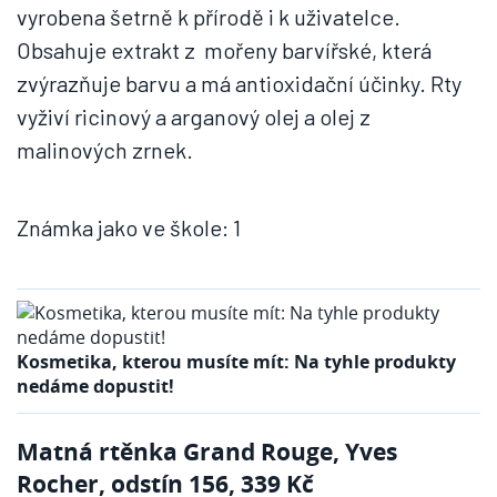
vyrobena šetrně k přírodě i k uživatelce.
Obsahuje extrakt z mořeny barvířské, která
zvýrazňuje barvu a má antioxidační účinky. Rty
vyživí ricinový a arganový olej a olej z
malinových zrnek.
Známka jako ve škole: 1
Kosmetika, kterou musíte mít: Na tyhle produkty
nedáme dopustit!
Matná rtěnka Grand Rouge, Yves
Rocher, odstín 156, 339 Kč