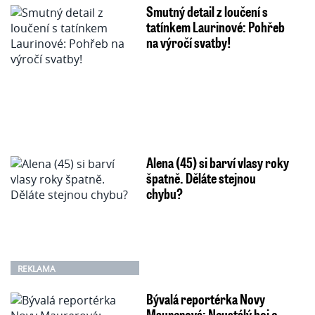
Smutný detail z loučení s
tatínkem Laurinové: Pohřeb
na výročí svatby!
Alena (45) si barví vlasy roky
špatně. Děláte stejnou
chybu?
REKLAMA
Bývalá reportérka Novy
Maurerová: Neustálý boj o