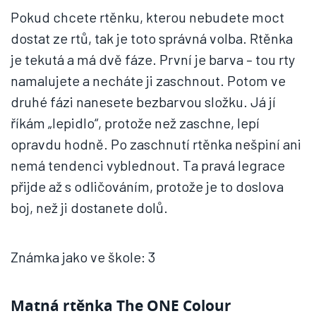
Pokud chcete rtěnku, kterou nebudete moct
dostat ze rtů, tak je toto správná volba. Rtěnka
je tekutá a má dvě fáze. První je barva – tou rty
namalujete a necháte ji zaschnout. Potom ve
druhé fázi nanesete bezbarvou složku. Já jí
říkám „lepidlo“, protože než zaschne, lepí
opravdu hodně. Po zaschnutí rtěnka nešpiní ani
nemá tendenci vyblednout. Ta pravá legrace
přijde až s odličováním, protože je to doslova
boj, než ji dostanete dolů.
Známka jako ve škole: 3
Matná rtěnka The ONE Colour