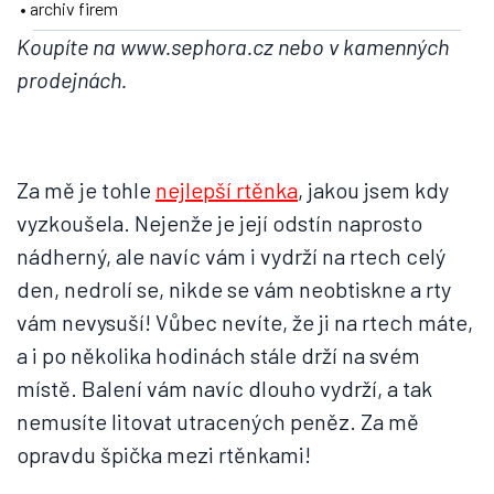
• archiv firem
Koupíte na www.sephora.cz nebo v kamenných
prodejnách.
Za mě je tohle
nejlepší rtěnka
, jakou jsem kdy
vyzkoušela. Nejenže je její odstín naprosto
nádherný, ale navíc vám i vydrží na rtech celý
den, nedrolí se, nikde se vám neobtiskne a rty
vám nevysuší! Vůbec nevíte, že ji na rtech máte,
a i po několika hodinách stále drží na svém
místě. Balení vám navíc dlouho vydrží, a tak
nemusíte litovat utracených peněz. Za mě
opravdu špička mezi rtěnkami!