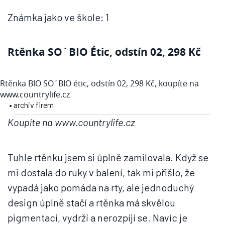
Známka jako ve škole: 1
Rtěnka SO´BIO Étic, odstín 02, 298 Kč
Rtěnka BIO SO´BIO étic, odstín 02, 298 Kč, koupíte na
www.countrylife.cz
• archiv firem
Koupíte na www.countrylife.cz
Tuhle rtěnku jsem si úplně zamilovala. Když se
mi dostala do ruky v balení, tak mi přišlo, že
vypadá jako pomáda na rty, ale jednoduchý
design úplně stačí a rtěnka má skvělou
pigmentaci, vydrží a nerozpíjí se. Navíc je