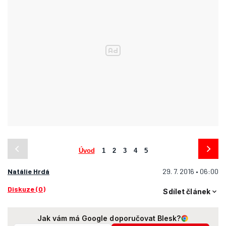
Úvod
1
2
3
4
5
Natálie Hrdá
29. 7. 2016 • 06:00
Diskuze (0)
Sdílet článek
Jak vám má Google doporučovat Blesk?