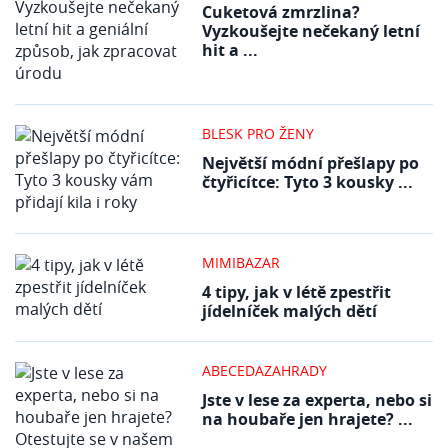
Cuketová zmrzlina?
Vyzkoušejte nečekaný letní
hit a ...
BLESK PRO ŽENY
Největší módní přešlapy po
čtyřicítce: Tyto 3 kousky ...
MIMIBAZAR
4 tipy, jak v létě zpestřit
jídelníček malých dětí
ABECEDAZAHRADY
Jste v lese za experta, nebo si
na houbaře jen hrajete? ...