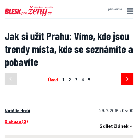
přihlásit se
Jak si užít Prahu: Víme, kde jsou
trendy místa, kde se seznámíte a
pobavíte
Úvod
1
2
3
4
5
Natálie Hrdá
29. 7. 2016 • 06:00
Diskuze (0)
Sdílet článek