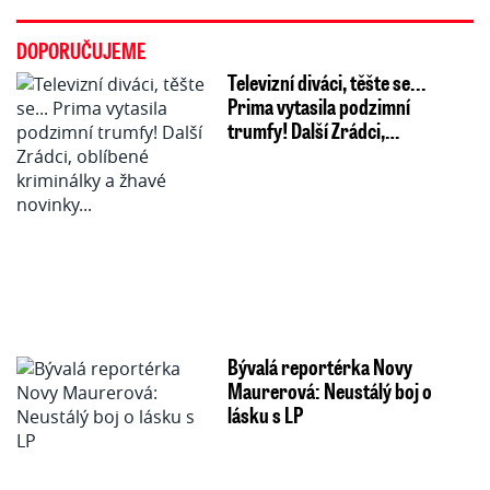
DOPORUČUJEME
Televizní diváci, těšte se...
Prima vytasila podzimní
trumfy! Další Zrádci,…
Bývalá reportérka Novy
Maurerová: Neustálý boj o
lásku s LP