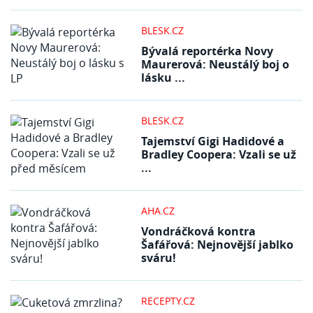
BLESK.CZ
Bývalá reportérka Novy
Maurerová: Neustálý boj o
lásku ...
BLESK.CZ
Tajemství Gigi Hadidové a
Bradley Coopera: Vzali se už
...
AHA.CZ
Vondráčková kontra
Šafářová: Nejnovější jablko
sváru!
RECEPTY.CZ