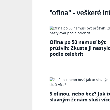
Tagy
"ofina"
- veškeré i
Ofina po 50 nemusí být
průšvih: Zkuste ji nastyl
podle celebrit
S ofinou, nebo bez? Jak t
slavným ženám sluší víc