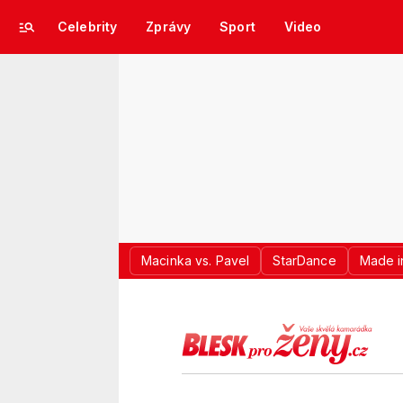
Celebrity
Zprávy
Sport
Video
Macinka vs. Pavel
StarDance
Made i
LOGO BLES