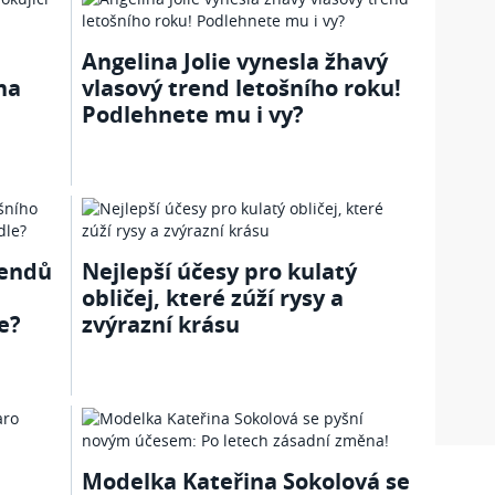
Angelina Jolie vynesla žhavý
na
vlasový trend letošního roku!
Podlehnete mu i vy?
rendů
Nejlepší účesy pro kulatý
obličej, které zúží rysy a
e?
zvýrazní krásu
Modelka Kateřina Sokolová se