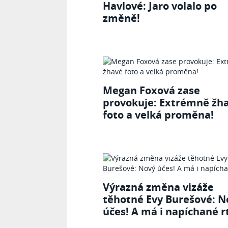
Havlové: Jaro volalo po
změně!
Megan Foxová zase
provokuje: Extrémně žh
foto a velká proměna!
Výrazná změna vizáže
těhotné Evy Burešové: N
účes! A má i napíchané r