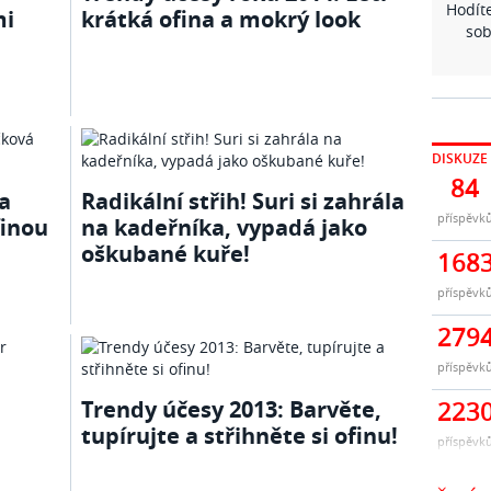
Hodíte
mi
krátká ofina a mokrý look
sob
DISKUZE
84
a
Radikální střih! Suri si zahrála
příspěvk
finou
na kadeřníka, vypadá jako
oškubané kuře!
168
příspěvk
279
příspěvk
Trendy účesy 2013: Barvěte,
223
tupírujte a střihněte si ofinu!
příspěvk