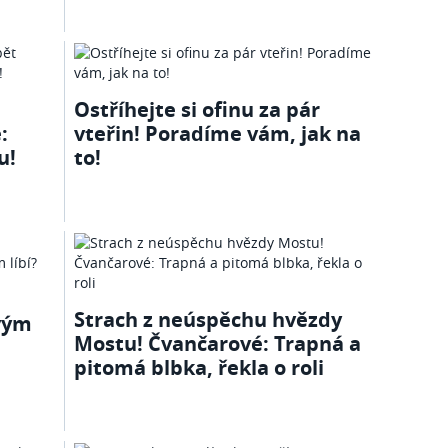
Ostříhejte si ofinu za pár
:
vteřin! Poradíme vám, jak na
u!
to!
Strach z neúspěchu hvězdy
vým
Mostu! Čvančarové: Trapná a
pitomá blbka, řekla o roli