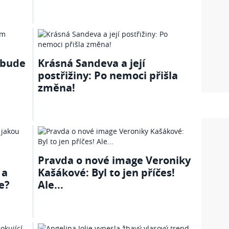
p bude
Krásná Sandeva a její
postřižiny: Po nemoci přišla
změna!
Pravda o nové image Veroniky
 a
Kašákové: Byl to jen příčes!
e?
Ale...