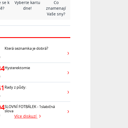
 se k
Vyberte kartu
Co
ě?
dne!
znamenají
Vaše sny?
Která seznamka je dobrá?
ů
34
Hysterektomie
ů
41
Rady z půdy:
ů
04
SLOVNÍ FOTBÁLEK - 1slabičná
slova
ů
Více diskuzí