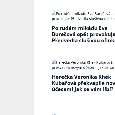
Po rudém mikádu Eva
Burešová opět provokuje
Předvedla slušivou ofink
Herečka Veronika Khek
Kubařová překvapila no
účesem! Jak se vám líbí?