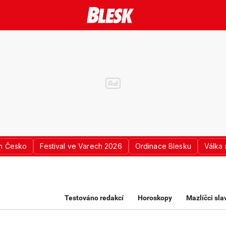
n Česko
Festival ve Varech 2026
Ordinace Blesku
Válka 
K PRO ŽENY
Testováno redakcí
Horoskopy
Mazlíčci sl