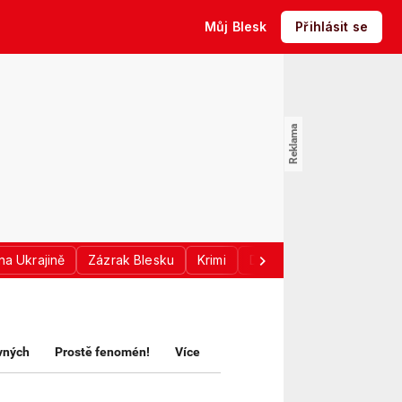
Můj Blesk
Přihlásit se
na Ukrajině
Zázrak Blesku
Krimi
Donald Trump
Sport
avných
Prostě fenomén!
Více