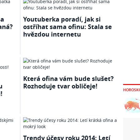
la
Youtuberka poradí, jak si
aná?
ostříhat sama ofinu: Stala se
hvězdou internetu
Která ofina vám bude slušet?
u
Rozhoduje tvar obličeje!
HOROSK
!
Trendy účesy roku 2014: Letí