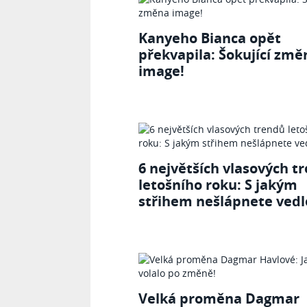
Kanyeho Bianca opět
překvapila: Šokující změ
image!
6 největších vlasových t
letošního roku: S jakým
střihem nešlápnete vedl
Velká proměna Dagmar