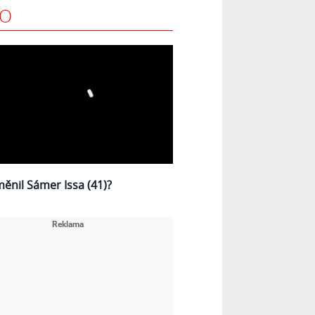
EO
měnil Sámer Issa (41)?