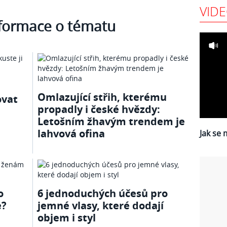
VID
nformace o tématu
Omlazující střih, kterému
ovat
propadly i české hvězdy:
Letošním žhavým trendem je
lahvová ofina
Jak se 
o
6 jednoduchých účesů pro
e?
jemné vlasy, které dodají
objem i styl