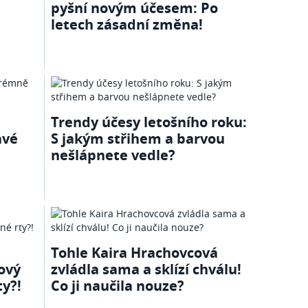
pyšní novým účesem: Po
letech zásadní změna!
Trendy účesy letošního roku:
avé
S jakým střihem a barvou
nešlápnete vedle?
Tohle Kaira Hrachovcová
ový
zvládla sama a sklízí chválu!
ty?!
Co ji naučila nouze?