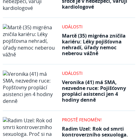
srdce je v nebezpečí, varují
kardiologové
UDÁLOSTI
Martě (35) migréna zničila
kariéru: Léky pojišťovna
nehradí, úřady nemoc
neberou vážně
UDÁLOSTI
Veronika (41) má SMA,
nezvedne ruce: Pojišťovny
proplácí asistenci jen 4
hodiny denně
PROSTĚ FENOMÉN!
Radim Uzel: Rok od smrti
kontroverzního sexuologa.