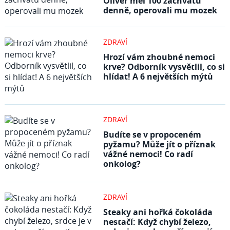
Oliver měl 100 záchvatů
denně, operovali mu mozek
ZDRAVÍ
Hrozí vám zhoubné nemoci
krve? Odborník vysvětlil, co si
hlídat! A 6 největších mýtů
ZDRAVÍ
Budíte se v propoceném
pyžamu? Může jít o příznak
vážné nemoci! Co radí
onkolog?
ZDRAVÍ
Steaky ani hořká čokoláda
nestačí: Když chybí železo,