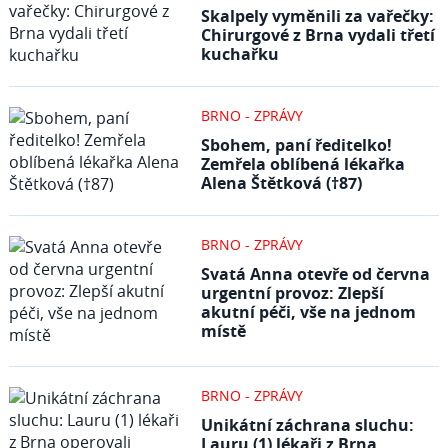
Skalpely vyměnili za vařečky:
Chirurgové z Brna vydali třetí
kuchařku
BRNO - ZPRÁVY
Sbohem, paní ředitelko!
Zemřela oblíbená lékařka
Alena Štětková (†87)
BRNO - ZPRÁVY
Svatá Anna otevře od června
urgentní provoz: Zlepší
akutní péči, vše na jednom
místě
BRNO - ZPRÁVY
Unikátní záchrana sluchu:
Lauru (1) lékaři z Brna