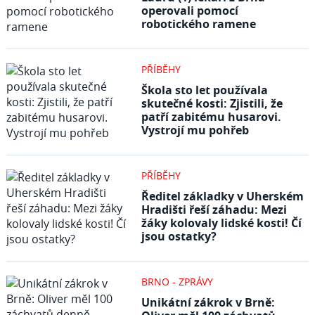
operovali pomocí
robotického ramene
PŘÍBĚHY
Škola sto let používala
skutečné kosti: Zjistili, že
patří zabitému husarovi.
Vystrojí mu pohřeb
PŘÍBĚHY
Ředitel základky v Uherském
Hradišti řeší záhadu: Mezi
žáky kolovaly lidské kosti! Čí
jsou ostatky?
BRNO - ZPRÁVY
Unikátní zákrok v Brně: