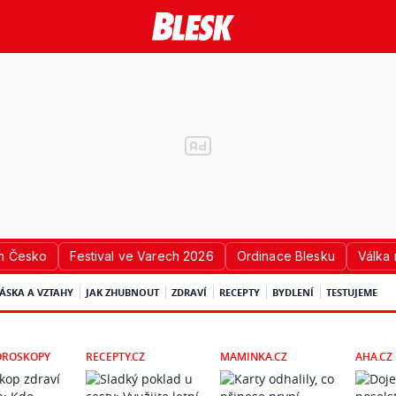
n Česko
Festival ve Varech 2026
Ordinace Blesku
Válka 
ÁSKA A VZTAHY
JAK ZHUBNOUT
ZDRAVÍ
RECEPTY
BYDLENÍ
TESTUJEME
OROSKOPY
RECEPTY.CZ
MAMINKA.CZ
AHA.CZ