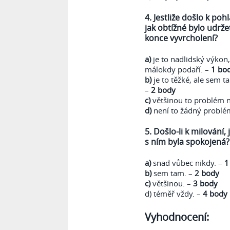
4. Jestliže došlo k po
jak obtížné bylo udrže
konce vyvrcholení?
a)
je to nadlidský výkon,
málokdy podaří. –
1 bo
b)
je to těžké, ale sem t
–
2 body
c)
většinou to problém n
d)
není to žádný problé
5. Došlo-li k milování, 
s ním byla spokojená?
a)
snad vůbec nikdy. –
1
b)
sem tam. –
2 body
c)
většinou. –
3 body
d) téměř vždy. –
4 body
Vyhodnocení: