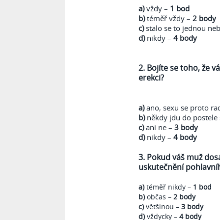
a)
vždy –
1 bod
b)
téměř vždy –
2 body
c)
stalo se to jednou ne
d)
nikdy –
4 body
2. Bojíte se toho, že
erekci?
a)
ano, sexu se proto r
b)
někdy jdu do postele s
c)
ani ne –
3 body
d)
nikdy –
4 body
3. Pokud váš muž dosá
uskutečnění pohlavní
a)
téměř nikdy –
1 bod
b)
občas –
2 body
c)
většinou –
3 body
d)
vždycky –
4 body