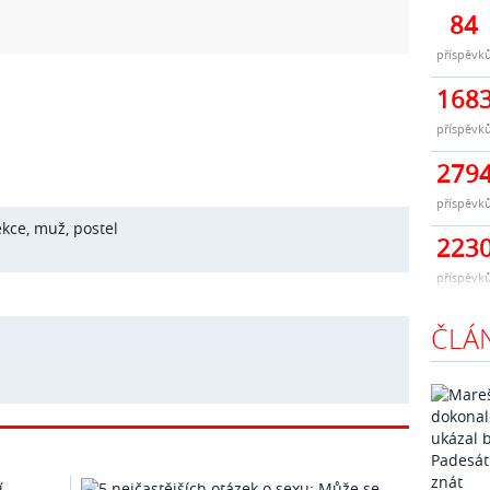
84
příspěvk
168
příspěvk
279
příspěvk
ekce
,
muž
,
postel
223
příspěvk
ČLÁ