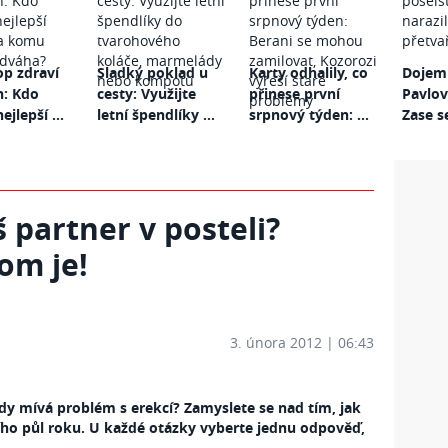
p zdraví
Sladký poklad u
Karty odhalily, co
Dojemn
n: Kdo
cesty: Využijte
přinese první
Pavlov
ejlepší ...
letní špendlíky ...
srpnový týden: ...
Zase se
š partner v posteli?
tom je!
3. února 2012 | 06:43
kdy mívá problém s erekcí? Zamyslete se nad tím, jak
ho půl roku. U každé otázky vyberte jednu odpověď,