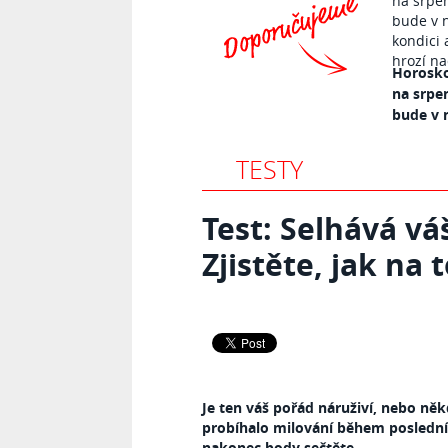
Horosko
na srpe
bude v n
TESTY
Test: Selhává vá
Zjistěte, jak na 
Je ten váš pořád náruživí, nebo ně
probíhalo milování během poslední
nakonec body sečtěte.