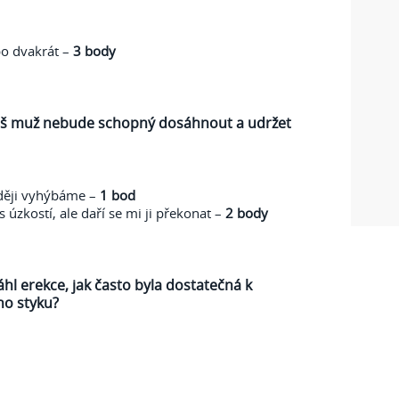
bo dvakrát –
3 body
 váš muž nebude schopný dosáhnout a udržet
aději vyhýbáme –
1 bod
 úzkostí, ale daří se mi ji překonat –
2 body
hl erekce, jak často byla dostatečná k
ho styku?