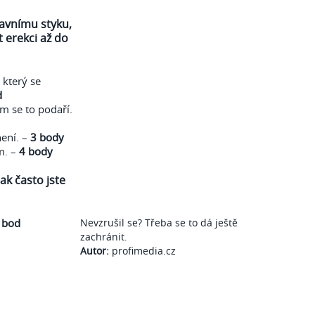
hlavnímu styku,
t erekci až do
 který se
d
am se to podaří.
ení. –
3 body
m. –
4 body
jak často jste
 bod
Nevzrušil se? Třeba se to dá ještě
zachránit.
Autor:
profimedia.cz