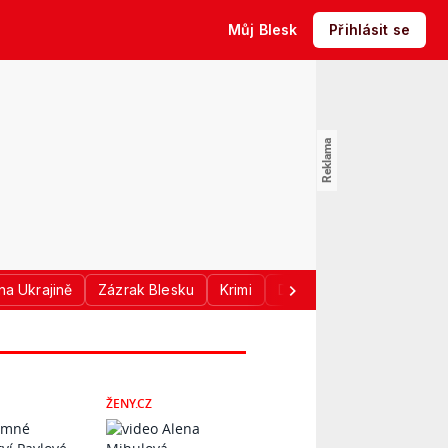
Můj Blesk
Přihlásit se
na Ukrajině
Zázrak Blesku
Krimi
Donald Trump
Sport
ŽENY.CZ