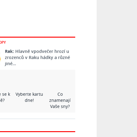
OPY
Rak:
Hlavně vpodvečer hrozí u
zrozenců v Raku hádky a různé
jiné…
 se k
Vyberte kartu
Co
ě?
dne!
znamenají
Vaše sny?