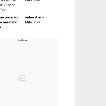
é poselství
video Alena
é narazilo:
Mihulová
 ...