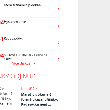
Která seznamka je dobrá?
ů
34
Hysterektomie
ů
41
Rady z půdy:
ů
04
SLOVNÍ FOTBÁLEK - 1slabičná
slova
ů
Více diskuzí
NKY ODJINUD
BLESK.CZ
Mareš v dokonalé
formě ukázal břišáky:
Padesátka není ...