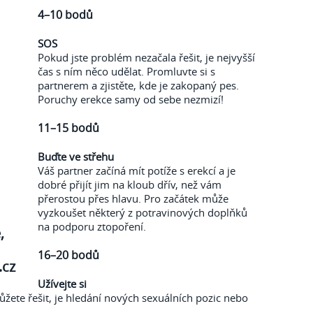
4–10 bodů
SOS
Pokud jste problém nezačala řešit, je nejvyšší
čas s ním něco udělat. Promluvte si s
partnerem a zjistěte, kde je zakopaný pes.
Poruchy erekce samy od sebe nezmizí!
11–15 bodů
Buďte ve střehu
Váš partner začíná mít potíže s erekcí a je
dobré přijít jim na kloub dřív, než vám
přerostou přes hlavu. Pro začátek může
vyzkoušet některý z potravinových doplňků
na podporu ztopoření.
,
16–20 bodů
.cz
Užívejte si
můžete řešit, je hledání nových sexuálních pozic nebo