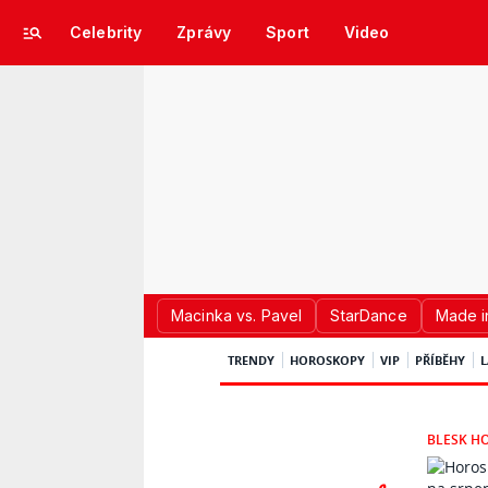
Celebrity
Zprávy
Sport
Video
Macinka vs. Pavel
StarDance
Made i
TRENDY
HOROSKOPY
VIP
PŘÍBĚHY
L
BLESK H