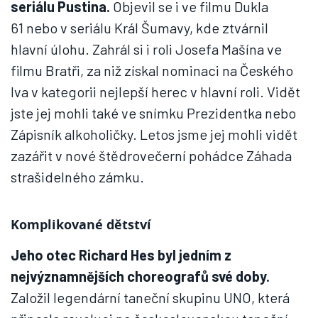
seriálu Pustina.
Objevil se i ve filmu Dukla
61 nebo v seriálu Král Šumavy, kde ztvárnil
hlavní úlohu. Zahrál si i roli Josefa Mašína ve
filmu Bratři, za niž získal nominaci na Českého
lva v kategorii nejlepší herec v hlavní roli. Vidět
jste jej mohli také ve snímku Prezidentka nebo
Zápisník alkoholičky. Letos jsme jej mohli vidět
zazářit v nové štědrovečerní pohádce Záhada
strašidelného zámku.
Komplikované dětství
Jeho otec Richard Hes byl jedním z
nejvýznamnějších choreografů své doby.
Založil legendární taneční skupinu UNO, která