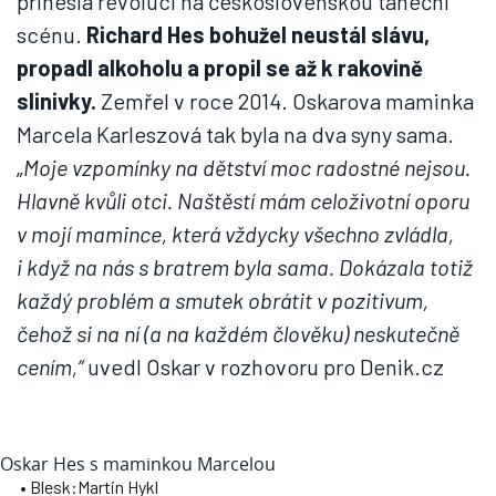
přinesla revoluci na československou taneční
scénu.
Richard Hes bohužel neustál slávu,
propadl alkoholu a propil se až k rakovině
slinivky.
Zemřel v roce 2014. Oskarova maminka
Marcela Karleszová tak byla na dva syny sama.
„
Moje vzpomínky na dětství moc radostné nejsou.
Hlavně kvůli otci. Naštěstí mám celoživotní oporu
v mojí mamince, která vždycky všechno zvládla,
i když na nás s bratrem byla sama. Dokázala totiž
každý problém a smutek obrátit v pozitivum,
čehož si na ní (a na každém člověku) neskutečně
cením,“
uvedl Oskar v rozhovoru pro Denik.cz
Oskar Hes s maminkou Marcelou
• Blesk:Martin Hykl