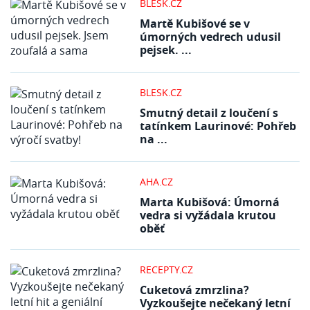
BLESK.CZ
Martě Kubišové se v
úmorných vedrech udusil
pejsek. ...
BLESK.CZ
Smutný detail z loučení s
tatínkem Laurinové: Pohřeb
na ...
AHA.CZ
Marta Kubišová: Úmorná
vedra si vyžádala krutou
oběť
RECEPTY.CZ
Cuketová zmrzlina?
Vyzkoušejte nečekaný letní