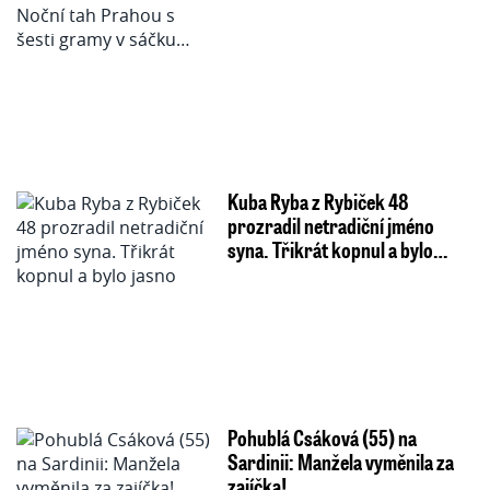
Kuba Ryba z Rybiček 48
prozradil netradiční jméno
syna. Třikrát kopnul a bylo…
Pohublá Csáková (55) na
Sardinii: Manžela vyměnila za
zajíčka!