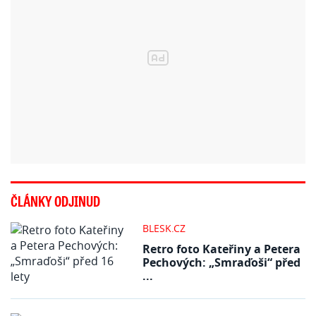
ČLÁNKY ODJINUD
BLESK.CZ
Retro foto Kateřiny a Petera
Pechových: „Smraďoši“ před
...