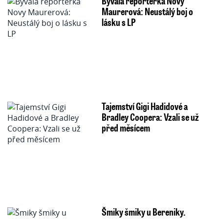
Bývalá reportérka Novy
Maurerová: Neustálý boj o
lásku s LP
Tajemství Gigi Hadidové a
Bradley Coopera: Vzali se už
před měsícem
Šmiky šmiky u Bereniky.