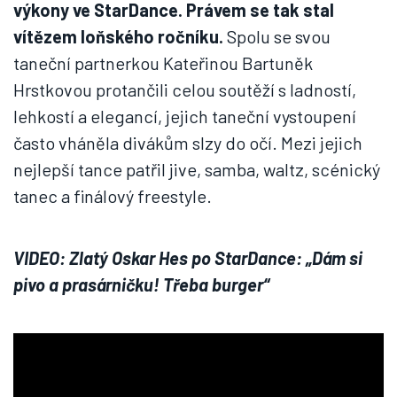
výkony ve StarDance. Právem se tak stal
vítězem loňského ročníku.
Spolu se svou
taneční partnerkou Kateřinou Bartuněk
Hrstkovou protančili celou soutěží s ladností,
lehkostí a elegancí, jejich taneční vystoupení
často vháněla divákům slzy do očí. Mezi jejich
nejlepší tance patřil jive, samba, waltz, scénický
tanec a finálový freestyle.
VIDEO: Zlatý Oskar Hes po StarDance: „Dám si
pivo a prasárničku! Třeba burger“