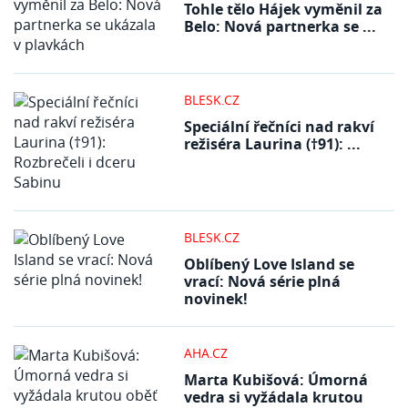
Tohle tělo Hájek vyměnil za
Belo: Nová partnerka se ...
BLESK.CZ
Speciální řečníci nad rakví
režiséra Laurina (†91): ...
BLESK.CZ
Oblíbený Love Island se
vrací: Nová série plná
novinek!
AHA.CZ
Marta Kubišová: Úmorná
vedra si vyžádala krutou