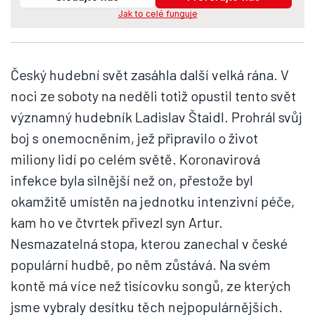
Jak to celé funguje
Český hudební svět zasáhla další velká rána. V
noci ze soboty na neděli totiž opustil tento svět
významný hudebník Ladislav Štaidl. Prohrál svůj
boj s onemocněním, jež připravilo o život
miliony lidí po celém světě. Koronavirová
infekce byla silnější než on, přestože byl
okamžitě umístěn na jednotku intenzivní péče,
kam ho ve čtvrtek přivezl syn Artur.
Nesmazatelná stopa, kterou zanechal v české
populární hudbě, po něm zůstává. Na svém
kontě má více než tisícovku songů, ze kterých
jsme vybraly desítku těch nejpopulárnějších.