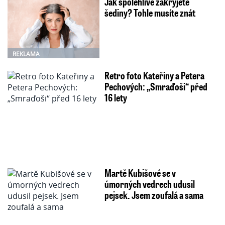
Jak spolehlivě zakryjete
šediny? Tohle musíte znát
REKLAMA
Retro foto Kateřiny a Petera
Pechových: „Smraďoši“ před
16 lety
Martě Kubišové se v
úmorných vedrech udusil
pejsek. Jsem zoufalá a sama