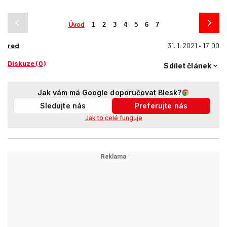
Úvod
1
2
3
4
5
6
7
red
31. 1. 2021 • 17:00
Diskuze (0)
Sdílet článek
Jak vám má Google doporučovat Blesk?
Sledujte nás
Preferujte nás
Jak to celé funguje