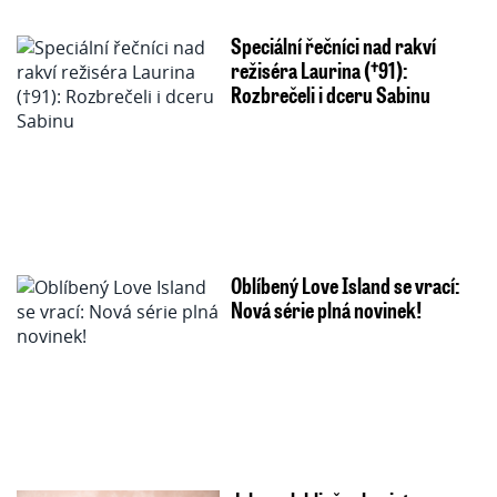
Speciální řečníci nad rakví
režiséra Laurina (†91):
Rozbrečeli i dceru Sabinu
Oblíbený Love Island se vrací:
Nová série plná novinek!