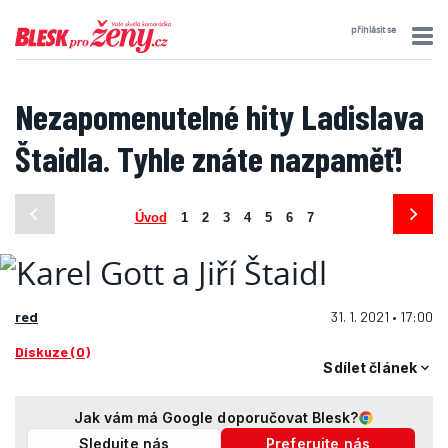
přihlásit se
Nezapomenutelné hity Ladislava
Štaidla. Tyhle znáte nazpaměť!
Úvod
1
2
3
4
5
6
7
red
31. 1. 2021 • 17:00
Diskuze (0)
Sdílet článek
Jak vám má Google doporučovat Blesk?
Sledujte nás
Preferujte nás