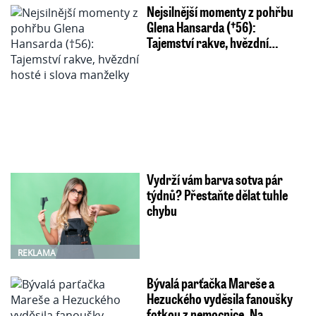
Nejsilnější momenty z pohřbu
Glena Hansarda (†56):
Tajemství rakve, hvězdní…
Vydrží vám barva sotva pár
týdnů? Přestaňte dělat tuhle
chybu
REKLAMA
Bývalá parťačka Mareše a
Hezuckého vyděsila fanoušky
fotkou z nemocnice. Na…