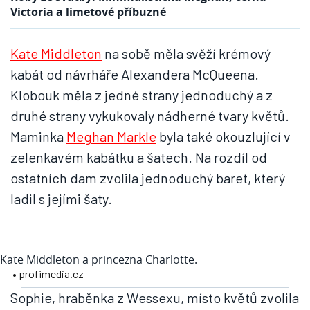
Victoria a limetové příbuzné
Kate Middleton
na sobě měla svěží krémový
kabát od návrháře Alexandera McQueena.
Klobouk měla z jedné strany jednoduchý a z
druhé strany vykukovaly nádherné tvary květů.
Maminka
Meghan Markle
byla také okouzlující v
zelenkavém kabátku a šatech. Na rozdíl od
ostatních dam zvolila jednoduchý baret, který
ladil s jejími šaty.
Kate Middleton a princezna Charlotte.
• profimedia.cz
Sophie, hraběnka z Wessexu, místo květů zvolila