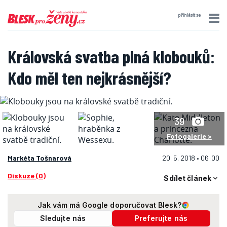
přihlásit se
Královská svatba plná klobouků:
Kdo měl ten nejkrásnější?
39
Fotogalerie >
Markéta Tošnarová
20. 5. 2018 • 06:00
Diskuze (0)
Sdílet článek
Jak vám má Google doporučovat Blesk?
Sledujte nás
Preferujte nás