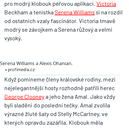
pro modrý klobouk péřovou aplikaci.
Victoria
Beckham a tenistka
Serena Williams
si na rozdíl
od ostatních vzaly fascinátor. Victoria tmavě
modrý se závojkem a Serena růžový a velmi
vysoký.
Serena Williams a Alexis Ohanian.
• profimedia.cz
Když pomineme členy královské rodiny, mezi
nejelegantnější hosty rozhodně patřili herec
George Clooney
a jeho žena Amal. Jako vždy
byli sladěni do poslední tečky. Amal zvolila
výrazné žluté šaty od Stelly McCartney, ve
kterých opravdu zazářila. Klobouk měla