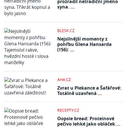
prozradil netradiční jméno
syna. ...
BLESK.CZ
Nejsilnější momenty z
pohřbu Glena Hansarda
(†56): ...
AHA.CZ
Zvrat u Plekance a Šafářové:
Totálně uzavřená ...
RECEPTY.CZ
Oopsie bread: Proteinové
pečivo lehké jako obláček ...