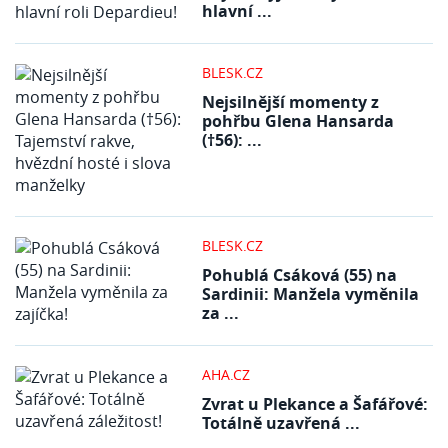
hlavní ...
BLESK.CZ
Nejsilnější momenty z
pohřbu Glena Hansarda
(†56): ...
BLESK.CZ
Pohublá Csáková (55) na
Sardinii: Manžela vyměnila
za ...
AHA.CZ
Zvrat u Plekance a Šafářové:
Totálně uzavřená ...