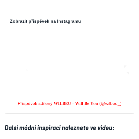
Zobrazit příspěvek na Instagramu
Příspěvek sdílený 𝐖𝐈𝐋𝐁𝐄𝐔 - 𝐖𝐢𝐥𝐥 𝐁𝐞 𝐘𝐨𝐮 (@wilbeu_)
Další módní inspiraci naleznete ve videu: