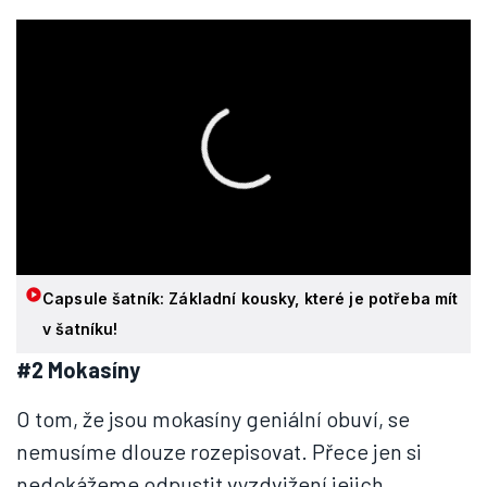
Capsule šatník: Základní kousky, které je potřeba mít
v šatníku!
#2 Mokasíny
O tom, že jsou mokasíny geniální obuví, se
nemusíme dlouze rozepisovat. Přece jen si
nedokážeme odpustit vyzdvižení jejich