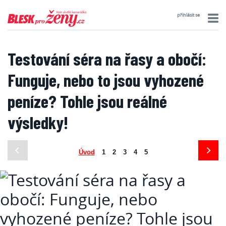
přihlásit se
Testování séra na řasy a obočí:
Funguje, nebo to jsou vyhozené
peníze? Tohle jsou reálné
výsledky!
Úvod
1
2
3
4
5