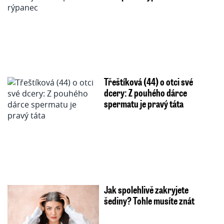
Třeštíková (44) o otci své
dcery: Z pouhého dárce
spermatu je pravý táta
Jak spolehlivě zakryjete
šediny? Tohle musíte znát