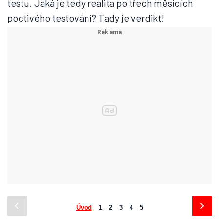
testu. Jaká je tedy realita po třech měsících
poctivého testování? Tady je verdikt!
Úvod
1
2
3
4
5