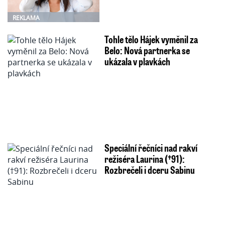
REKLAMA
Tohle tělo Hájek vyměnil za
Belo: Nová partnerka se
ukázala v plavkách
Speciální řečníci nad rakví
režiséra Laurina (†91):
Rozbrečeli i dceru Sabinu