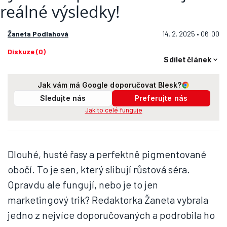
Žaneta Podlahová
14. 2. 2025 • 06:00
Diskuze (0)
Sdílet článek
Jak vám má Google doporučovat Blesk?
Sledujte nás
Preferujte nás
Jak to celé funguje
Dlouhé, husté řasy a perfektně pigmentované
obočí. To je sen, který slibují růstová séra.
Opravdu ale fungují, nebo je to jen
marketingový trik? Redaktorka Žaneta vybrala
jedno z nejvíce doporučovaných a podrobila ho