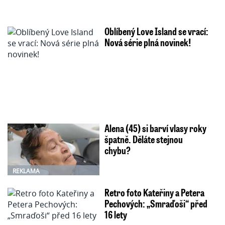
Oblíbený Love Island se vrací:
Nová série plná novinek!
Alena (45) si barví vlasy roky
špatně. Děláte stejnou
chybu?
REKLAMA
Retro foto Kateřiny a Petera
Pechových: „Smraďoši“ před
16 lety