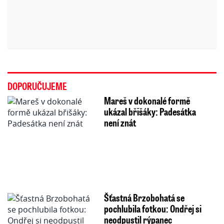
DOPORUČUJEME
Mareš v dokonalé formě
ukázal břišáky: Padesátka
není znát
Šťastná Brzobohatá se
pochlubila fotkou: Ondřej si
neodpustil rýpanec