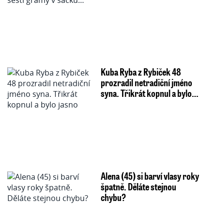
Kuba Ryba z Rybiček 48
prozradil netradiční jméno
syna. Třikrát kopnul a bylo…
Alena (45) si barví vlasy roky
špatně. Děláte stejnou
chybu?