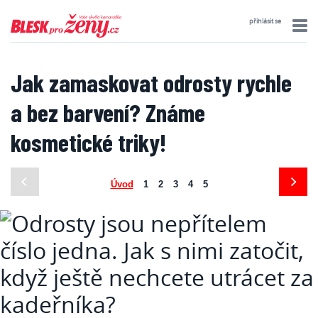
přihlásit se
Jak zamaskovat odrosty rychle
a bez barvení? Známe
kosmetické triky!
Úvod
1
2
3
4
5