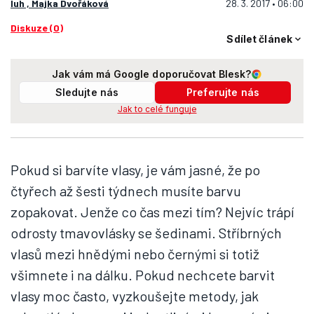
luh , Majka Dvořáková
28. 3. 2017 • 06:00
Diskuze (0)
Sdílet článek
Jak vám má Google doporučovat Blesk?
Sledujte nás
Preferujte nás
Jak to celé funguje
Pokud si barvíte vlasy, je vám jasné, že po
čtyřech až šesti týdnech musíte barvu
zopakovat. Jenže co čas mezi tím? Nejvíc trápí
odrosty tmavovlásky se šedinami. Stříbrných
vlasů mezi hnědými nebo černými si totiž
všimnete i na dálku. Pokud nechcete barvit
vlasy moc často, vyzkoušejte metody, jak