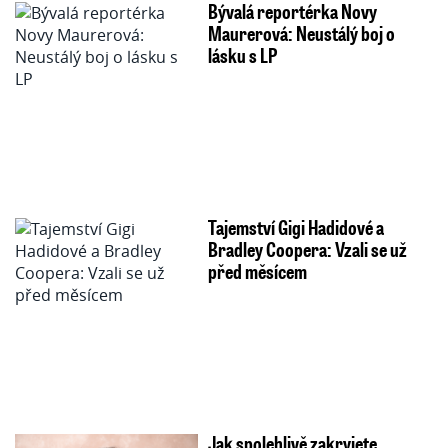
Bývalá reportérka Novy
Maurerová: Neustálý boj o
lásku s LP
Tajemství Gigi Hadidové a
Bradley Coopera: Vzali se už
před měsícem
Jak spolehlivě zakryjete