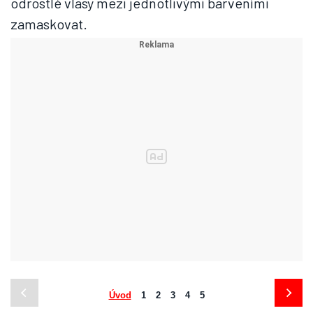
odrostlé vlasy mezi jednotlivými barveními
zamaskovat.
Úvod
1
2
3
4
5