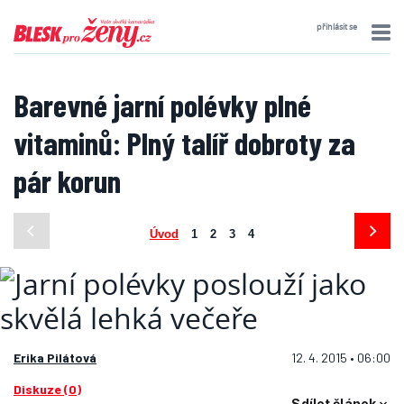
přihlásit se
Barevné jarní polévky plné
vitaminů: Plný talíř dobroty za
pár korun
Úvod
1
2
3
4
Erika Pilátová
12. 4. 2015 • 06:00
Diskuze (0)
Sdílet článek