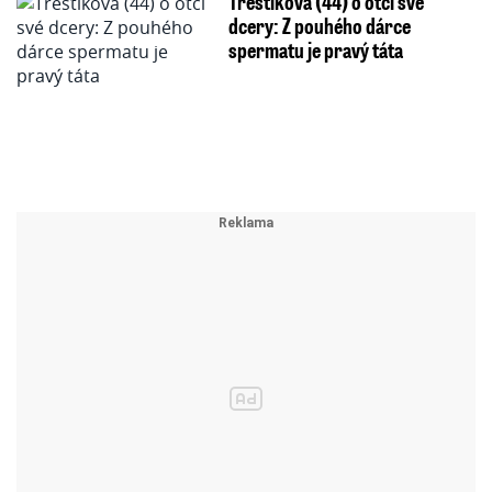
Třeštíková (44) o otci své
dcery: Z pouhého dárce
spermatu je pravý táta