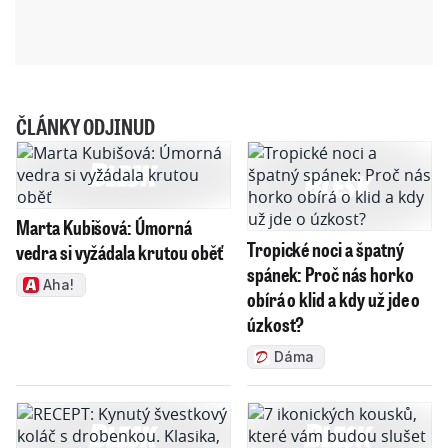
ČLÁNKY ODJINUD
Marta Kubišová: Úmorná
Tropické noci a špatný
vedra si vyžádala krutou oběť
spánek: Proč nás horko
Aha!
obírá o klid a kdy už jde o
úzkost?
Dáma