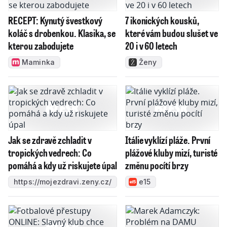
RECEPT: Kynutý švestkový
7 ikonických kousků,
koláč s drobenkou. Klasika, se
které vám budou slušet ve
kterou zabodujete
20 i v 60 letech
Maminka
Ženy
Jak se zdravě zchladit v
Itálie vyklízí pláže. První
tropických vedrech: Co
plážové kluby mizí, turisté
pomáhá a kdy už riskujete úpal
změnu pocítí brzy
https://mojezdravi.zeny.cz/
e15