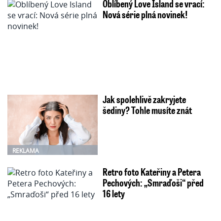
Oblíbený Love Island se vrací:
Nová série plná novinek!
Jak spolehlivě zakryjete
šediny? Tohle musíte znát
REKLAMA
Retro foto Kateřiny a Petera
Pechových: „Smraďoši“ před
16 lety