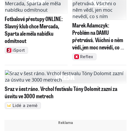
Fotbalové přestupy ONLINE:
Marek Adamczyk:
Slavný klub chce Mercada,
Problém na DAMU
Sparta ale měla nabídku
přetrvává. Všichni o něm
odmítnout
vědí, jen moc nevědí, co s
iSport
ním
Reflex
Sraz v šest ráno. Vrchol festivalu Tóny Dolomit zazní za
úsvitu ve 3000 metrech
Lidé a země