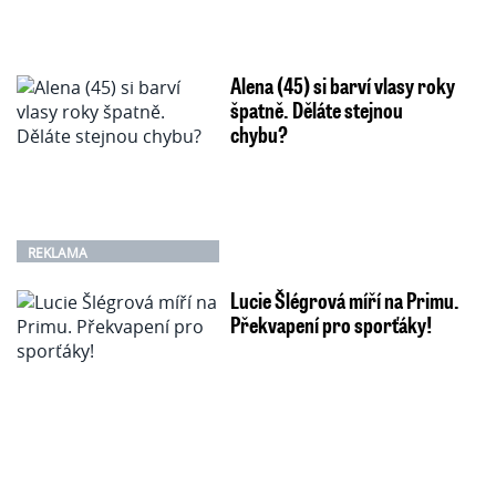
Alena (45) si barví vlasy roky
špatně. Děláte stejnou
chybu?
REKLAMA
Lucie Šlégrová míří na Primu.
Překvapení pro sporťáky!