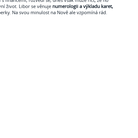
 financemi, rozvedl se, dnes však může říct, že ho
ní život. Libor se věnuje
numerologii a výkladu karet,
perky. Na svou minulost na Nově ale vzpomíná rád.