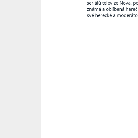
seriálů televize Nova, p
známá a oblíbená hereč
své herecké a moderáto