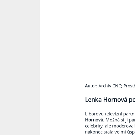
Autor:
Archiv CNC; Pros
Lenka Hornová po
Liborovu televizní part
Hornová.
Možná si ji p
celebrity, ale moderova
nakonec stala velmi ús