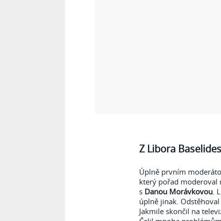
Z Libora Baselide
Úplně prvním moderáto
který pořad moderoval 
s
Danou Morávkovou
. 
úplně jinak. Odstěhoval 
Jakmile skončil na telev