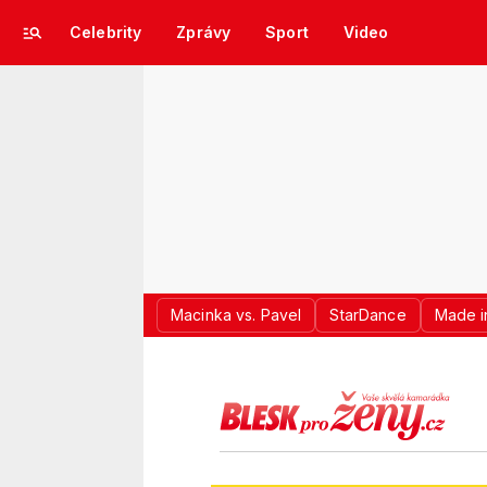
Celebrity
Zprávy
Sport
Video
Macinka vs. Pavel
StarDance
Made i
LOGO BLES