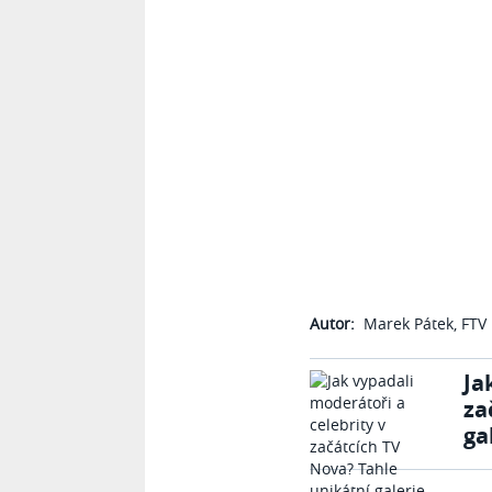
Autor:
Marek Pátek, FTV 
Ja
za
ga