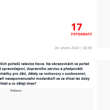
17
FOTOGRAFIÍ
28. února 2024 | 06:00
rších pořadů televize Nova. Na obrazovkách se pořad
ě zpravodajství, dopravního servisu a předpovědi
pohádky pro děti, dělaly se rozhovory s osobnostmi,
teří nezapomenutelní moderátoři se za třicet let doby
dali a co dělají dnes?