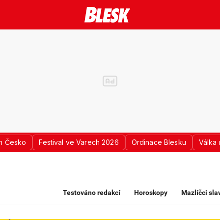
n Česko
Festival ve Varech 2026
Ordinace Blesku
Válka 
K PRO ŽENY
Testováno redakcí
Horoskopy
Mazlíčci sl