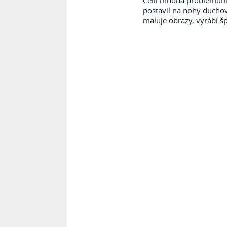
Čelil mnoha problémům s
postavil na nohy duchov
maluje obrazy, vyrábí š