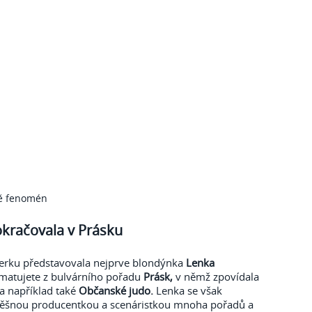
tě fenomén
kračovala v Prásku
nerku představovala nejprve blondýnka
Lenka
amatujete z bulvárního pořadu
Prásk,
v němž zpovídala
la například také
Občanské judo.
Lenka se však
pěšnou producentkou a scenáristkou mnoha pořadů a