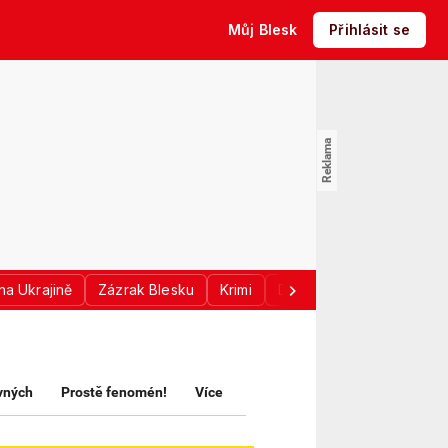
Můj Blesk
Přihlásit se
na Ukrajině
Zázrak Blesku
Krimi
Donald Trump
Sport
avných
Prostě fenomén!
Více