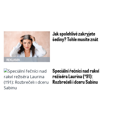
Jak spolehlivě zakryjete
šediny? Tohle musíte znát
REKLAMA
Speciální řečníci nad rakví
režiséra Laurina (†91):
Rozbrečeli i dceru Sabinu