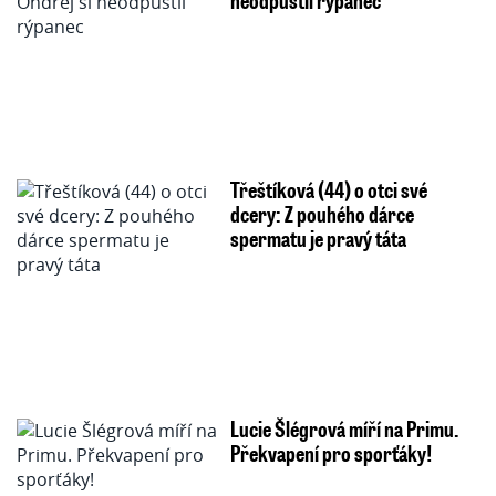
Třeštíková (44) o otci své
dcery: Z pouhého dárce
spermatu je pravý táta
Lucie Šlégrová míří na Primu.
Překvapení pro sporťáky!