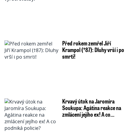
Před rokem zemřel Jiří
Krampol (†87): Dluhy vrší i po
smrti!
Krvavý útok na Jaromíra
Soukupa: Agátina reakce na
zmlácení jejího ex! A co…