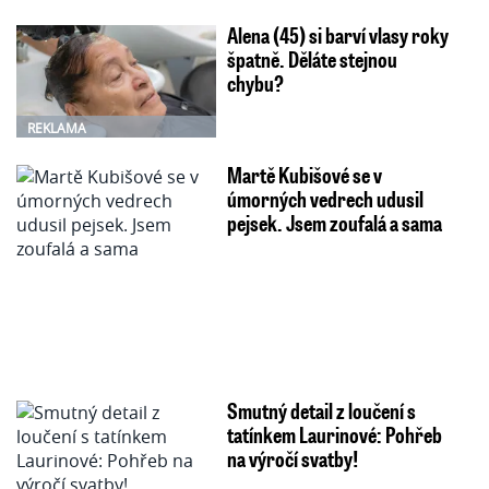
Alena (45) si barví vlasy roky
špatně. Děláte stejnou
chybu?
REKLAMA
Martě Kubišové se v
úmorných vedrech udusil
pejsek. Jsem zoufalá a sama
Smutný detail z loučení s
tatínkem Laurinové: Pohřeb
na výročí svatby!