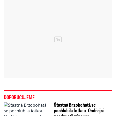
DOPORUČUJEME
Šťastná Brzobohatá se
pochlubila fotkou: Ondřej si
neodpustil rýpanec