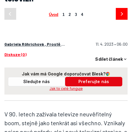
Úvod
1
2
3
4
Gabriela Röhrichová
,
Prostě fenomén
11. 4. 2023 • 06:00
Diskuze (0)
Sdílet článek
Jak vám má Google doporučovat Blesk?
Sledujte nás
Preferujte nás
Jak to celé funguje
V 90. letech zažívala televize neuvěřitelný
boom, stejně jako tenkrát asi všechno. Vznikaly
nejen nové pořady, ale i nové televizní stanice, a