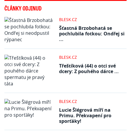
ČLÁNKY ODJINUD
BLESK.CZ
Šťastná Brzobohatá se
pochlubila fotkou: Ondřej si
...
BLESK.CZ
Třeštíková (44) o otci své
dcery: Z pouhého dárce ...
BLESK.CZ
Lucie Šlégrová míří na
Primu. Překvapení pro
sporťáky!