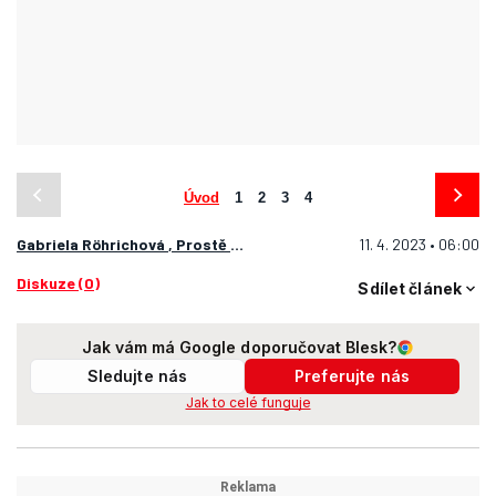
Úvod
1
2
3
4
Gabriela Röhrichová
,
Prostě fenomén
11. 4. 2023 • 06:00
Diskuze (0)
Sdílet článek
Jak vám má Google doporučovat Blesk?
Sledujte nás
Preferujte nás
Jak to celé funguje