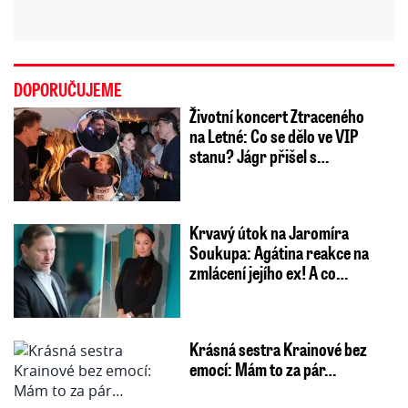
DOPORUČUJEME
Životní koncert Ztraceného
na Letné: Co se dělo ve VIP
stanu? Jágr přišel s…
Krvavý útok na Jaromíra
Soukupa: Agátina reakce na
zmlácení jejího ex! A co…
Krásná sestra Krainové bez
emocí: Mám to za pár…