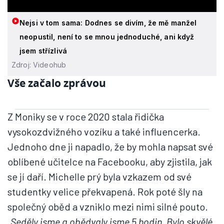
Nejsi v tom sama: Dodnes se divím, že mě manžel
neopustil, není to se mnou jednoduché, ani když
jsem střízlivá
Zdroj: Videohub
Vše začalo zprávou
Z Moniky se v roce 2020 stala řidička
vysokozdvižného vozíku a také influencerka.
Jednoho dne ji napadlo, že by mohla napsat své
oblíbené učitelce na Facebooku, aby zjistila, jak
se jí daří. Michelle prý byla vzkazem od své
studentky velice překvapená. Rok poté šly na
společný oběd a vzniklo mezi nimi silné pouto.
„
Seděly jsme a obědvaly jsme 5 hodin. Bylo skvělé