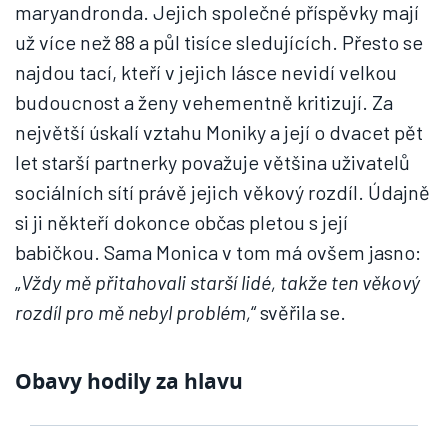
maryandronda. Jejich společné příspěvky mají
už více než 88 a půl tisíce sledujících. Přesto se
najdou tací, kteří v jejich lásce nevidí velkou
budoucnost a ženy vehementně kritizují. Za
největší úskalí vztahu Moniky a její o dvacet pět
let starší partnerky považuje většina uživatelů
sociálních sítí právě jejich věkový rozdíl. Údajně
si ji někteří dokonce občas pletou s její
babičkou. Sama Monica v tom má ovšem jasno:
„
Vždy mě přitahovali starší lidé, takže ten věkový
rozdíl pro mě nebyl problém,
“ svěřila se.
Obavy hodily za hlavu