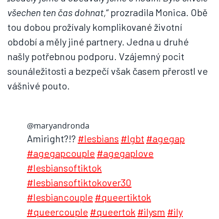
všechen ten čas dohnat,
“ prozradila Monica. Obě
tou dobou prožívaly komplikované životní
období a měly jiné partnery. Jedna u druhé
našly potřebnou podporu. Vzájemný pocit
sounáležitosti a bezpečí však časem přerostl ve
vášnivé pouto.
@maryandronda
Amiright?!?
#lesbians
#lgbt
#agegap
#agegapcouple
#agegaplove
#lesbiansoftiktok
#lesbiansoftiktokover30
#lesbiancouple
#queertiktok
#queercouple
#queertok
#ilysm
#ily