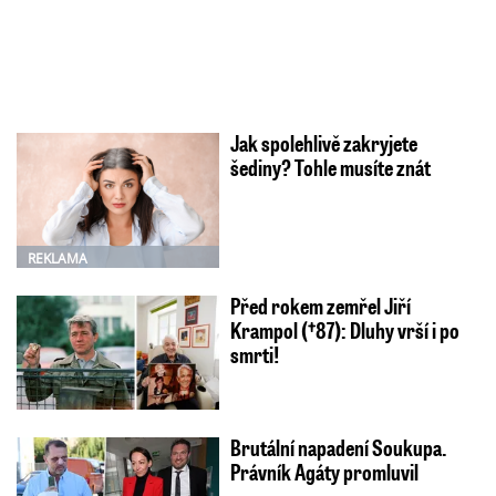
Jak spolehlivě zakryjete
šediny? Tohle musíte znát
REKLAMA
Před rokem zemřel Jiří
Krampol (†87): Dluhy vrší i po
smrti!
Brutální napadení Soukupa.
Právník Agáty promluvil