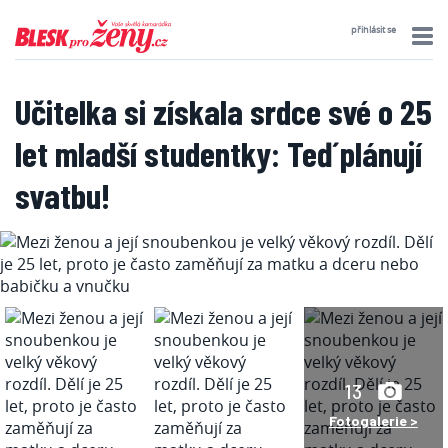
přihlásit se
Učitelka si získala srdce své o 25
let mladší studentky: Teď plánují
svatbu!
13
Fotogalerie >