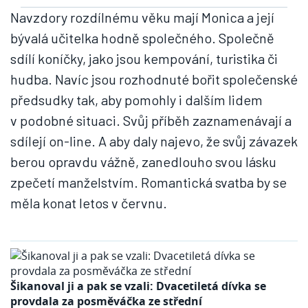
Navzdory rozdílnému věku mají Monica a její
bývalá učitelka hodně společného. Společně
sdílí koníčky, jako jsou kempování, turistika či
hudba. Navíc jsou rozhodnuté bořit společenské
předsudky tak, aby pomohly i dalším lidem
v podobné situaci. Svůj příběh zaznamenávají a
sdílejí on-line. A aby daly najevo, že svůj závazek
berou opravdu vážně, zanedlouho svou lásku
zpečetí manželstvím. Romantická svatba by se
měla konat letos v červnu.
Šikanoval ji a pak se vzali: Dvacetiletá dívka se
provdala za posměváčka ze střední