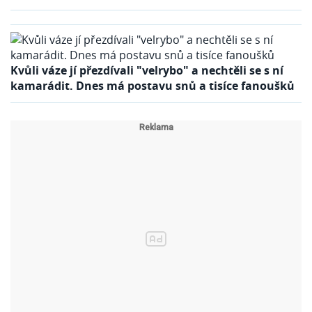
Kvůli váze jí přezdívali "velrybo" a nechtěli se s ní
kamarádit. Dnes má postavu snů a tisíce fanoušků