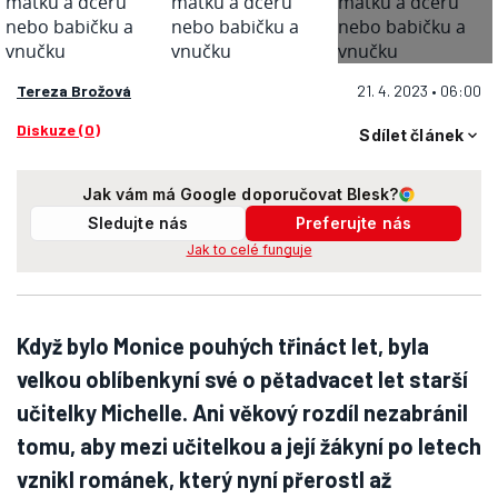
Tereza Brožová
21. 4. 2023 • 06:00
Diskuze (0)
Sdílet článek
Jak vám má Google doporučovat Blesk?
Sledujte nás
Preferujte nás
Jak to celé funguje
Když bylo Monice pouhých třináct let, byla
velkou oblíbenkyní své o pětadvacet let starší
učitelky Michelle. Ani věkový rozdíl nezabránil
tomu, aby mezi učitelkou a její žákyní po letech
vznikl románek, který nyní přerostl až