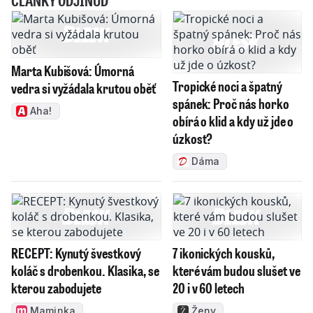
ČLÁNKY ODJINUD
Marta Kubišová: Úmorná
Tropické noci a špatný
vedra si vyžádala krutou oběť
spánek: Proč nás horko
Aha!
obírá o klid a kdy už jde o
úzkost?
Dáma
RECEPT: Kynutý švestkový
7 ikonických kousků,
koláč s drobenkou. Klasika, se
které vám budou slušet ve
kterou zabodujete
20 i v 60 letech
Maminka
Ženy