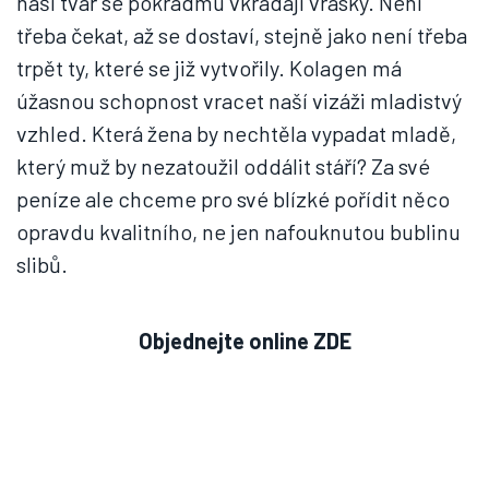
naši tvář se pokradmu vkrádají vrásky. Není
třeba čekat, až se dostaví, stejně jako není třeba
trpět ty, které se již vytvořily. Kolagen má
úžasnou schopnost vracet naší vizáži mladistvý
vzhled. Která žena by nechtěla vypadat mladě,
který muž by nezatoužil oddálit stáří? Za své
peníze ale chceme pro své blízké pořídit něco
opravdu kvalitního, ne jen nafouknutou bublinu
slibů.
Objednejte online ZDE