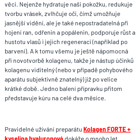
věci. Nejenže hydratuje naši pokožku, redukuje
tvorbu vrásek, zvlhčuje oči, čímž umožňuje
jasnější vidění, ale je také nepostradatelná při
hojení ran, odřenin a popálenin, podporuje růst a
hustotu vlasů i jejich regeneraci (například po
barvení). A k tomu všemu je ještě nápomocná
při novotvorbě kolagenu, takže je nástup účinků
kolagenu viditelný (nebo v případě pohybového
aparátu subjektivně znatelný) již po velice
krátké době. Jedno balení přípravku přitom
představuje kúru na celé dva měsíce.
Pravidelné užívání preparátu
Kolagen FORTE +
kyselina hyaluronová
dokáže o mnoho let