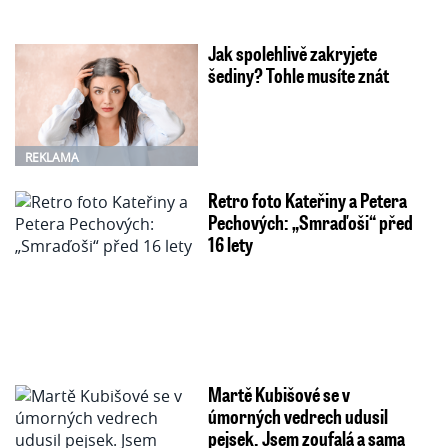
Jak spolehlivě zakryjete
šediny? Tohle musíte znát
REKLAMA
Retro foto Kateřiny a Petera
Pechových: „Smraďoši“ před
16 lety
Martě Kubišové se v
úmorných vedrech udusil
pejsek. Jsem zoufalá a sama