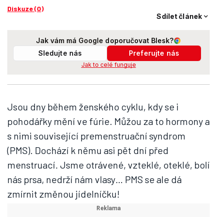
Diskuze (0)
Sdílet článek
Jak vám má Google doporučovat Blesk?
Sledujte nás
Preferujte nás
Jak to celé funguje
Jsou dny během ženského cyklu, kdy se i
pohodářky mění ve fúrie. Můžou za to hormony a
s nimi související premenstruační syndrom
(PMS). Dochází k němu asi pět dní před
menstruací. Jsme otrávené, vzteklé, oteklé, bolí
nás prsa, nedrží nám vlasy… PMS se ale dá
zmírnit změnou jídelníčku!