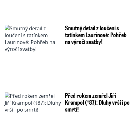
Smutný detail z loučení s
tatínkem Laurinové: Pohřeb
na výročí svatby!
Před rokem zemřel Jiří
Krampol (†87): Dluhy vrší i po
smrti!