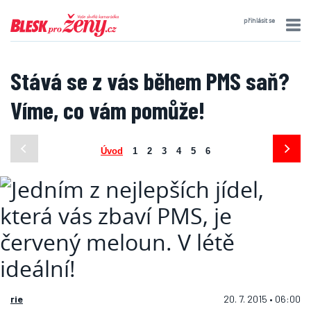
přihlásit se
Stává se z vás během PMS saň?
Víme, co vám pomůže!
Úvod
1
2
3
4
5
6
rie
20. 7. 2015 • 06:00