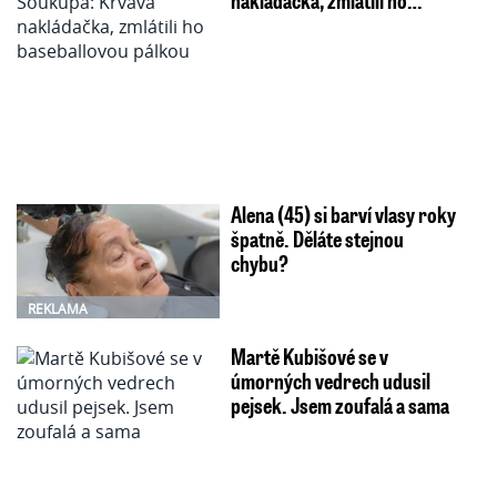
Alena (45) si barví vlasy roky
špatně. Děláte stejnou
chybu?
REKLAMA
Martě Kubišové se v
úmorných vedrech udusil
pejsek. Jsem zoufalá a sama