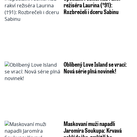
režiséra Laurina (†91):
Rozbrečeli i dceru Sabinu
Oblíbený Love Island se vrací:
Nová série plná novinek!
Maskovaní muži napadli
Jaromíra Soukupa: Krvavá
nakládačka, zmlátili ho…