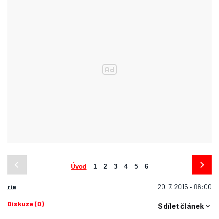
Úvod
1
2
3
4
5
6
rie
20. 7. 2015 • 06:00
Diskuze (0)
Sdílet článek