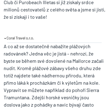
Club či Purobeach Illetas si již získaly srdce
milionů cestovatelů z celého světa a jsme si jisti,
že si získají i to vaše!
• Coral Travel s.r.o.
A co až se dostatečně nabažíte plážových
radovánek? Jedna věc je jistá – nehrozí, že
byste se během své dovolené na Mallorce začali
nudit. Kromě plážové zábavy všeho druhu zde
totiž najdete také nádhernou přírodu, která
přímo láká k procházkám či k výletům na kole.
Vypravit se můžete například do pohoří Sierra
Tramuntana. Zdejší horské vesničky jsou
doslova jako z pohádky a navíc bývají často