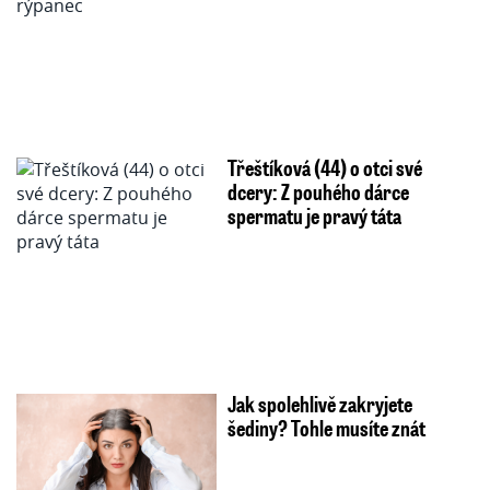
Třeštíková (44) o otci své
dcery: Z pouhého dárce
spermatu je pravý táta
Jak spolehlivě zakryjete
šediny? Tohle musíte znát