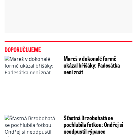
DOPORUČUJEME
Mareš v dokonalé formě
ukázal břišáky: Padesátka
není znát
Šťastná Brzobohatá se
pochlubila fotkou: Ondřej si
neodpustil rýpanec