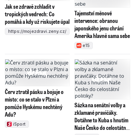
Jak se zdravě zchladit v
Tajemství měnové
tropických vedrech: Co
intervence: obranou
pomáhá a kdy už riskujete úpal
japonského jenu chrání
https://mojezdravi.zeny.cz/
Amerika hlavně sama sebe
e15
Červ ztratil pásku a bojuje o
místo: co se stalo v Plzni a
Sázka na senátní volby a
pomůže Hyskému nechtěný
zklamané pravičáky.
Adu?
Dotáhne to Kuba s hnutím
iSport
Naše Česko do celostátní
politiky?