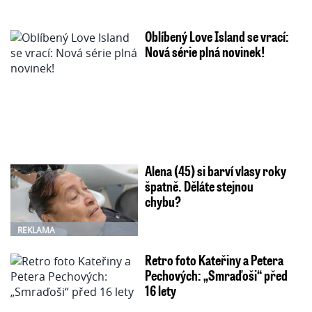
Oblíbený Love Island se vrací:
Nová série plná novinek!
Alena (45) si barví vlasy roky
špatně. Děláte stejnou
chybu?
REKLAMA
Retro foto Kateřiny a Petera
Pechových: „Smraďoši“ před
16 lety