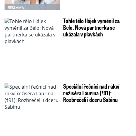
REKLAMA
Tohle tělo Hájek vyměnil za
Belo: Nová partnerka se
ukázala v plavkách
Speciální řečníci nad rakví
režiséra Laurina (†91):
Rozbrečeli i dceru Sabinu