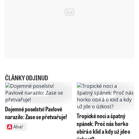
ČLÁNKY ODJINUD
Dojemné poselství Pavlové
Tropické noci a špatný
narazilo: Zase se přetvařuje!
spánek: Proč nás horko
Aha!
obírá o klid a kdy už jde o
úzkost?