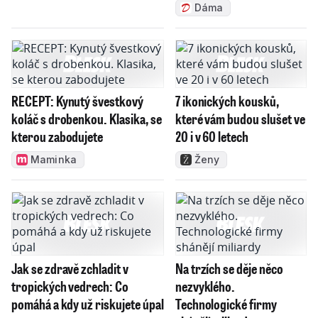
Dáma
RECEPT: Kynutý švestkový
7 ikonických kousků,
koláč s drobenkou. Klasika, se
které vám budou slušet ve
kterou zabodujete
20 i v 60 letech
Maminka
Ženy
Jak se zdravě zchladit v
Na trzích se děje něco
tropických vedrech: Co
nezvyklého.
pomáhá a kdy už riskujete úpal
Technologické firmy