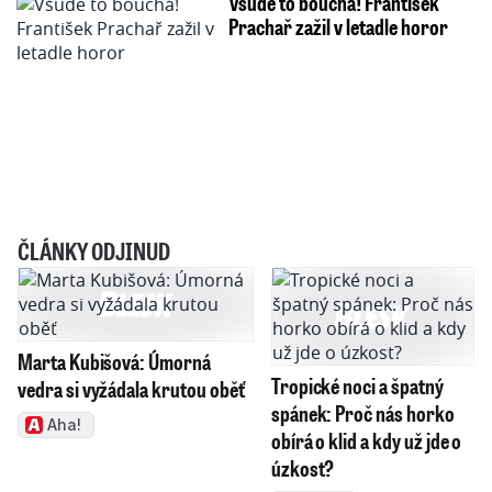
Všude to bouchá! František
Prachař zažil v letadle horor
ČLÁNKY ODJINUD
Marta Kubišová: Úmorná
Tropické noci a špatný
vedra si vyžádala krutou oběť
spánek: Proč nás horko
Aha!
obírá o klid a kdy už jde o
úzkost?