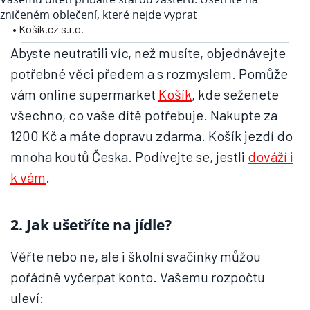
zničeném oblečení, které nejde vyprat
• Košík.cz s.r.o.
Abyste neutratili víc, než musíte, objednávejte
potřebné věci předem a s rozmyslem. Pomůže
vám online supermarket
Košík
, kde seženete
všechno, co vaše dítě potřebuje. Nakupte za
1200 Kč a máte dopravu zdarma. Košík jezdí do
mnoha koutů Česka. Podívejte se, jestli
dováží i
k vám
.
2. Jak ušetříte na jídle?
Věřte nebo ne, ale i školní svačinky můžou
pořádně vyčerpat konto. Vašemu rozpočtu
uleví: