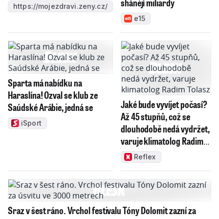
shánějí miliardy
https://mojezdravi.zeny.cz/
e15
Sparta má nabídku na
Haraslína! Ozval se klub ze
Jaké bude vyvíjet počasí?
Saúdské Arábie, jedná se
Až 45 stupňů, což se
iSport
dlouhodobě nedá vydržet,
varuje klimatolog Radim
Tolasz
Reflex
Sraz v šest ráno. Vrchol festivalu Tóny Dolomit zazní za