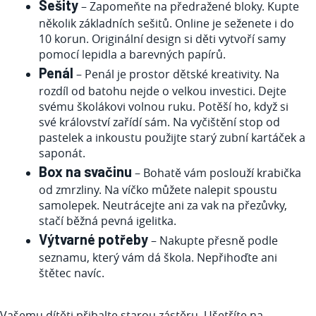
Sešity
– Zapomeňte na předražené bloky. Kupte
několik základních sešitů. Online je seženete i do
10 korun. Originální design si děti vytvoří samy
pomocí lepidla a barevných papírů.
Penál
– Penál je prostor dětské kreativity. Na
rozdíl od batohu nejde o velkou investici. Dejte
svému školákovi volnou ruku. Potěší ho, když si
své království zařídí sám. Na vyčištění stop od
pastelek a inkoustu použijte starý zubní kartáček a
saponát.
Box na svačinu
– Bohatě vám poslouží krabička
od zmrzliny. Na víčko můžete nalepit spoustu
samolepek. Neutrácejte ani za vak na přezůvky,
stačí běžná pevná igelitka.
Výtvarné potřeby
– Nakupte přesně podle
seznamu, který vám dá škola. Nepřihoďte ani
štětec navíc.
Vašemu dítěti přibalte starou zástěru. Ušetříte na