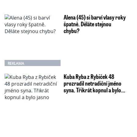
Alena (45) si barví vlasy roky
špatně. Děláte stejnou
chybu?
REKLAMA
Kuba Ryba z Rybiček 48
prozradil netradiční jméno
syna. Třikrát kopnul a bylo…