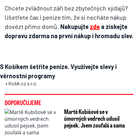
Chcete zvládnout září bez zbytečných výdajů?
Ušetřete čas i peníze tím, že si necháte nákup
dovézt přímo domů.
Nakupujte
zde
a získejte
dopravu zdarma na první nákup i hromadu slev.
S Košíkem šetříte peníze. Využívejte slevy i
věrnostní programy
• Košík.cz s.r.o.
DOPORUČUJEME
Martě Kubišové se v
úmorných vedrech udusil
pejsek. Jsem zoufalá a sama