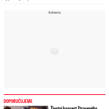
DOPORUČUJEME
Životní koncert Ztraceného