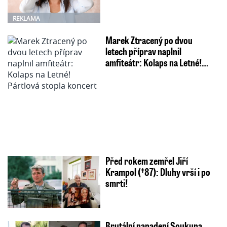
REKLAMA
Marek Ztracený po dvou
letech příprav naplnil
amfiteátr: Kolaps na Letné!…
Před rokem zemřel Jiří
Krampol (†87): Dluhy vrší i po
smrti!
Brutální napadení Soukupa.