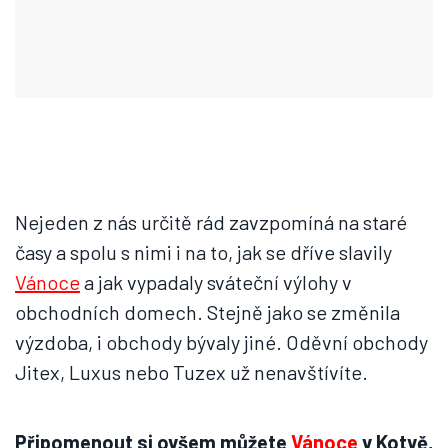
Nejeden z nás určitě rád zavzpomíná na staré
časy a spolu s nimi i na to, jak se dříve slavily
Vánoce
a jak vypadaly sváteční výlohy v
obchodních domech. Stejně jako se změnila
výzdoba, i obchody bývaly jiné. Oděvní obchody
Jitex, Luxus nebo Tuzex už nenavštívíte.
Připomenout si ovšem můžete
Vánoce
v Kotvě,