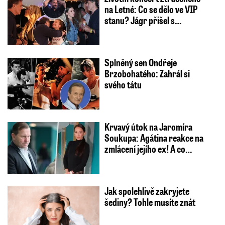
na Letné: Co se dělo ve VIP
stanu? Jágr přišel s…
Splněný sen Ondřeje
Brzobohatého: Zahrál si
svého tátu
Krvavý útok na Jaromíra
Soukupa: Agátina reakce na
zmlácení jejího ex! A co…
Jak spolehlivě zakryjete
šediny? Tohle musíte znát