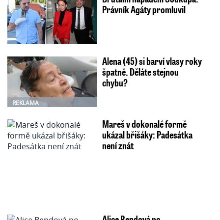
Právník Agáty promluvil
Alena (45) si barví vlasy roky
špatně. Děláte stejnou
chybu?
REKLAMA
Mareš v dokonalé formě
ukázal břišáky: Padesátka
není znát
Alice Bendová po