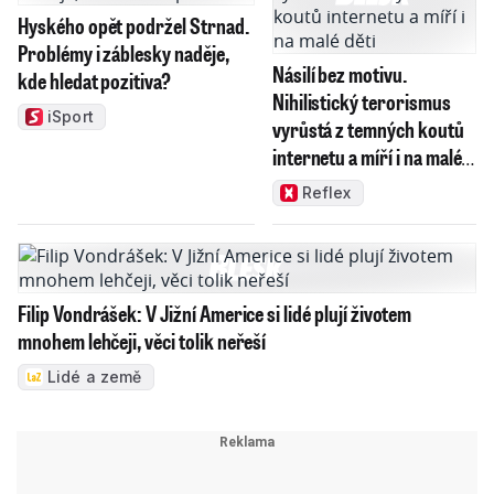
Hyského opět podržel Strnad.
Problémy i záblesky naděje,
Násilí bez motivu.
kde hledat pozitiva?
Nihilistický terorismus
iSport
vyrůstá z temných koutů
internetu a míří i na malé
děti
Reflex
Filip Vondrášek: V Jižní Americe si lidé plují životem
mnohem lehčeji, věci tolik neřeší
Lidé a země