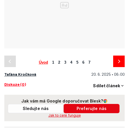
Úvod
1
2
3
4
5
6
7
Taťána Kročková
20. 6. 2025 • 06:00
Diskuze (0)
Sdílet článek
Jak vám má Google doporučovat Blesk?
Sledujte nás
Preferujte nás
Jak to celé funguje