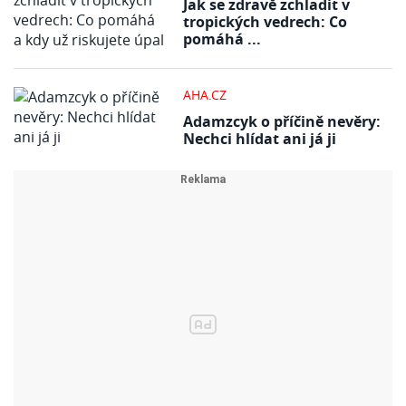
Jak se zdravě zchladit v
tropických vedrech: Co
pomáhá ...
AHA.CZ
Adamzcyk o příčině nevěry:
Nechci hlídat ani já ji