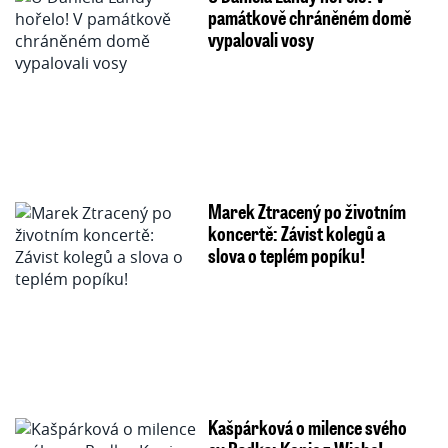
památkově chráněném domě
vypalovali vosy
Marek Ztracený po životním
koncertě: Závist kolegů a
slova o teplém popíku!
Kašpárková o milence svého