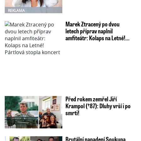
REKLAMA
Marek Ztracený po dvou
letech příprav naplnil
amfiteátr: Kolaps na Letné!…
Před rokem zemřel Jiří
Krampol (†87): Dluhy vrší i po
smrti!
Brutální napadení Soukupa.