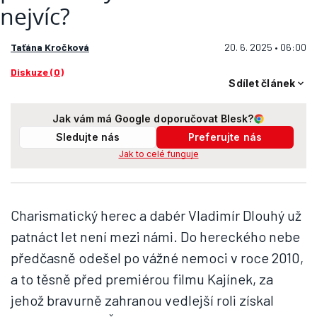
Taťána Kročková
20. 6. 2025 • 06:00
Diskuze (0)
Sdílet článek
Jak vám má Google doporučovat Blesk?
Sledujte nás
Preferujte nás
Jak to celé funguje
Charismatický herec a dabér Vladimír Dlouhý už
patnáct let není mezi námi. Do hereckého nebe
předčasně odešel po vážné nemoci v roce 2010,
a to těsně před premiérou filmu Kajínek, za
jehož bravurně zahranou vedlejší roli získal