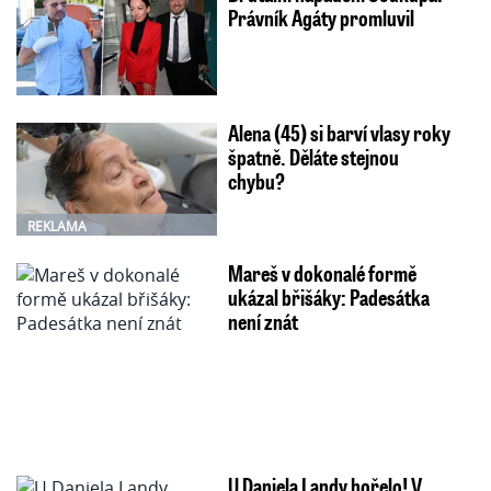
Právník Agáty promluvil
Alena (45) si barví vlasy roky
špatně. Děláte stejnou
chybu?
REKLAMA
Mareš v dokonalé formě
ukázal břišáky: Padesátka
není znát
U Daniela Landy hořelo! V