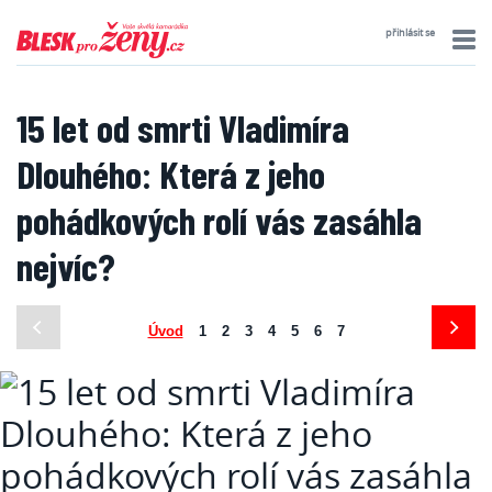
přihlásit se
15 let od smrti Vladimíra
Dlouhého: Která z jeho
pohádkových rolí vás zasáhla
nejvíc?
Úvod
1
2
3
4
5
6
7