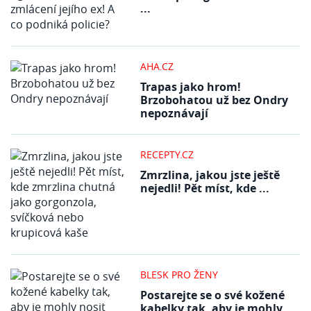
...
AHA.CZ
Trapas jako hrom!
Brzobohatou už bez Ondry
nepoznávají
RECEPTY.CZ
Zmrzlina, jakou jste ještě
nejedli! Pět míst, kde ...
BLESK PRO ŽENY
Postarejte se o své kožené
kabelky tak, aby je mohly ...