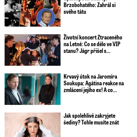
Brzobohatého: Zahrál si
svého tátu
Životní koncert Ztraceného
na Letné: Co se dělo ve VIP
stanu? Jágr přišel s…
Krvavý útok na Jaromíra
Soukupa: Agátina reakce na
zmlácení jejího ex! A co…
Jak spolehlivě zakryjete
šediny? Tohle musíte znát