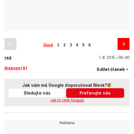
Úvod
1
2
3
4
5
6
red
1. 8. 2015 • 06:00
Diskuze (0)
Sdílet článek
Jak vám má Google doporučovat Blesk?
Sledujte nás
Preferujte nás
Jak to celé funguje