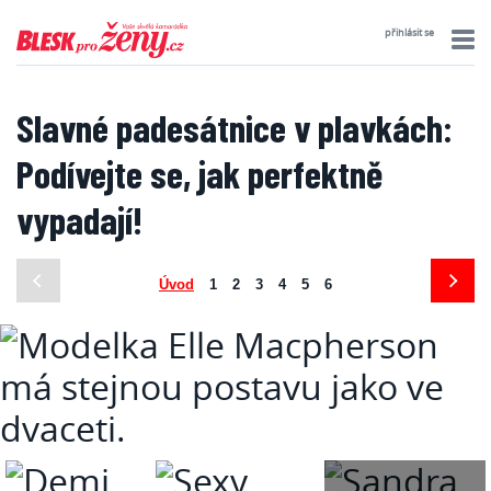
přihlásit se
Slavné padesátnice v plavkách:
Podívejte se, jak perfektně
vypadají!
Úvod
1
2
3
4
5
6