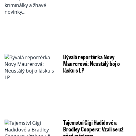
Bývalá reportérka Novy
Maurerová: Neustálý boj o
lásku s LP
Tajemství Gigi Hadidové a
Bradley Coopera: Vzali se už
před měsícem